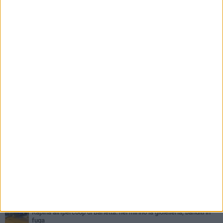
PIÙ LETTI QUESTA SETTIMANA
VENERDÌ 31 LUGLIO
Inaugurato il nuovo parcheggio nella stazione di Barletta
MERCOLEDÌ 5 AGOSTO
Barletta piange Gioacchino Dagnello: 64enne barlettano investito
all'alba a Trani
GIOVEDÌ 30 LUGLIO
Rapina all'Ipercoop di Barletta: nel mirino la gioielleria, banditi in
fuga