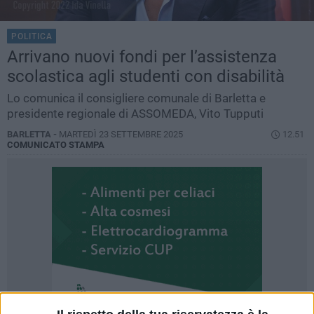
POLITICA
Arrivano nuovi fondi per l’assistenza
scolastica agli studenti con disabilità
Lo comunica il consigliere comunale di Barletta e
presidente regionale di ASSOMEDA, Vito Tupputi
BARLETTA -
MARTEDÌ 23 SETTEMBRE 2025
12.51
COMUNICATO STAMPA