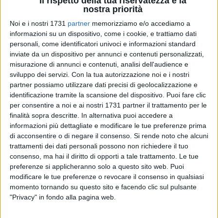
Il rispetto della tua riservatezza è la
nostra priorità
Noi e i nostri 1731
partner
memorizziamo e/o accediamo a
informazioni su un dispositivo, come i cookie, e trattiamo dati
301
personali, come identificatori univoci e informazioni standard
inviate da un dispositivo per annunci e contenuti personalizzati,
misurazione di annunci e contenuti, analisi dell'audience e
sviluppo dei servizi.
Con la tua autorizzazione noi e i nostri
Grazie all'intesa raggiunta in Conferenza Unificata, il
partner possiamo utilizzare dati precisi di geolocalizzazione e
Governo ha destinato per l'anno 2025 260 milioni di euro ai
identificazione tramite la scansione del dispositivo. Puoi fare clic
Comuni e alle Regioni per garantire il servizio di assistenza
per consentire a noi e ai nostri 1731 partner il trattamento per le
all'autonomia e alla comunicazione (ASACOM) a supporto
finalità sopra descritte. In alternativa puoi accedere a
degli studenti con disabilità di ogni ordine e grado.
informazioni più dettagliate e modificare le tue preferenze prima
di acconsentire o di negare il consenso.
Si rende noto che alcuni
trattamenti dei dati personali possono non richiedere il tuo
Si tratta di una misura fondamentale che rafforza i diritti
consenso, ma hai il diritto di opporti a tale trattamento. Le tue
degli alunni e delle loro famiglie, garantendo un percorso
preferenze si applicheranno solo a questo sito web. Puoi
educativo sereno e inclusivo.
modificare le tue preferenze o revocare il consenso in qualsiasi
momento tornando su questo sito e facendo clic sul pulsante
Il fondo strutturale, che in passato era stato incrementato di
"Privacy" in fondo alla pagina web.
23 milioni di euro, quest'anno raggiunge la cifra record di 60