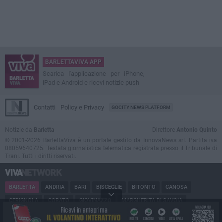
BARLETTAVIVA APP
Scarica l'applicazione per iPhone,
iPad e Android e ricevi notizie push
Contatti
Policy e Privacy
GOCITY NEWS PLATFORM
Notizie da
Barletta
Direttore
Antonio Quinto
© 2001-2026 BarlettaViva è un portale gestito da InnovaNews srl. Partita iva
08059640725. Testata giornalistica telematica registrata presso il Tribunale di
Trani. Tutti i diritti riservati.
BARLETTA
ANDRIA
BARI
BISCEGLIE
BITONTO
CANOSA
CERIGNOLA
CORATO
GIOVINAZZO
MARGHERITA DI SAVOIA
MINERVINO
MODUGNO
MOLFETTA
PUGLIA
RUVO