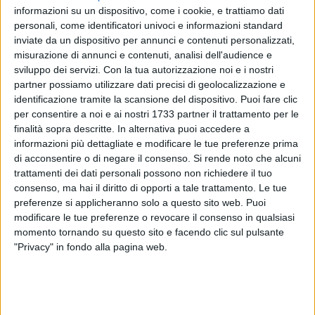
informazioni su un dispositivo, come i cookie, e trattiamo dati
personali, come identificatori univoci e informazioni standard
inviate da un dispositivo per annunci e contenuti personalizzati,
misurazione di annunci e contenuti, analisi dell'audience e
sviluppo dei servizi.
Con la tua autorizzazione noi e i nostri
partner possiamo utilizzare dati precisi di geolocalizzazione e
identificazione tramite la scansione del dispositivo. Puoi fare clic
per consentire a noi e ai nostri 1733 partner il trattamento per le
Ancora spaccio in città, fenomeno incontrollabile quanto
finalità sopra descritte. In alternativa puoi accedere a
informazioni più dettagliate e modificare le tue preferenze prima
inarrestabile. Un uomo oggi è stato sorpreso a bordo di una
di acconsentire o di negare il consenso.
Si rende noto che alcuni
Renault Scenic con 11 grammi di marijuana pronti per
trattamenti dei dati personali possono non richiedere il tuo
essere spacciati e per questo è finito in manette. È accaduto
consenso, ma hai il diritto di opporti a tale trattamento. Le tue
a Barletta in via Parrilli, dove i Carabinieri della locale
preferenze si applicheranno solo a questo sito web. Puoi
Compagnia hanno arrestato il giovane 26enne del luogo con
modificare le tue preferenze o revocare il consenso in qualsiasi
l'accusa di detenzione ai fini di spaccio di sostanze
momento tornando su questo sito e facendo clic sul pulsante
stupefacenti.
"Privacy" in fondo alla pagina web.
I militari, in servizio perlustrativo in via Parrilli, hanno notato
una l'auto con due individui a bordo. Questi, alla vista dei
militari, hanno tentato in tutti i modi di defilarsi. I Carabinieri,