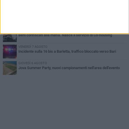
Il ricordo di "Cecco", il benzinaio col sorriso: «Contava i giorni che
lo separavano dalla pensione»
MERCOLEDÌ 5 AGOSTO
Jova Summer Party, giovedì mattina sopralluogo nell'area
dell'evento
DOMENICA 2 AGOSTO
Beni confiscati alla mafia. Nasce il servizio di Co-housing
VENERDÌ 7 AGOSTO
Incidente sulla 16 bis a Barletta, traffico bloccato verso Bari
GIOVEDÌ 6 AGOSTO
Jova Summer Party, nuovi campionamenti nell'area dell'evento