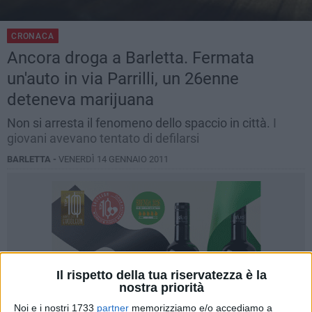
CRONACA
Ancora droga a Barletta. Fermata
un'auto in via Parrilli, un 26enne
deteneva marijuana
Non si arresta il fenomeno dello spaccio in città.
I
giovani avevano tentato di defilarsi
BARLETTA -
VENERDÌ 14 GENNAIO 2011
Il rispetto della tua riservatezza è la
nostra priorità
Noi e i nostri 1733
partner
memorizziamo e/o accediamo a