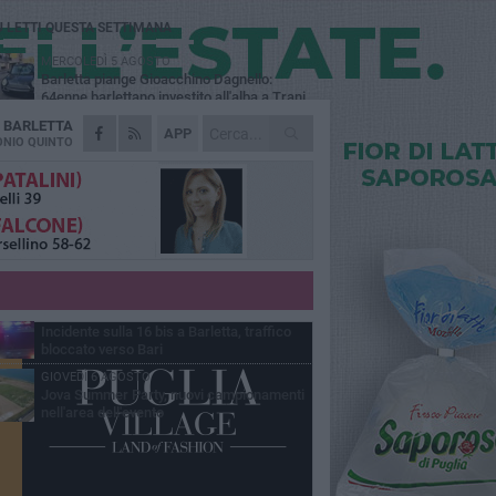
Ù LETTI QUESTA SETTIMANA
MERCOLEDÌ 5 AGOSTO
Barletta piange Gioacchino Dagnello:
64enne barlettano investito all'alba a Trani
A
BARLETTA
GIOVEDÌ 6 AGOSTO
APP
Il ricordo di "Cecco", il benzinaio col
NIO QUINTO
sorriso: «Contava i giorni che lo
paravano dalla pensione»
MERCOLEDÌ 5 AGOSTO
Jova Summer Party, giovedì mattina
sopralluogo nell'area dell'evento
DOMENICA 2 AGOSTO
Beni confiscati alla mafia. Nasce il servizio
di Co-housing
VENERDÌ 7 AGOSTO
Incidente sulla 16 bis a Barletta, traffico
bloccato verso Bari
GIOVEDÌ 6 AGOSTO
Jova Summer Party, nuovi campionamenti
nell'area dell'evento