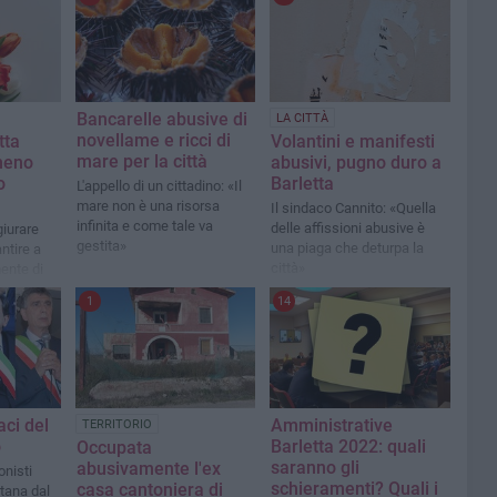
Bancarelle abusive di
LA CITTÀ
novellame e ricci di
tta
Volantini e manifesti
mare per la città
meno
abusivi, pugno duro a
o
Barletta
L'appello di un cittadino: «Il
mare non è una risorsa
Il sindaco Cannito: «Quella
infinita e come tale va
delle affissioni abusive è
giurare
gestita»
una piaga che deturpa la
ntire a
città»
ente di
a attività
1
14
 sleale»
aci del
Amministrative
TERRITORIO
o
Barletta 2022: quali
Occupata
saranno gli
abusivamente l'ex
onisti
schieramenti? Quali i
casa cantoniera di
ttana dal