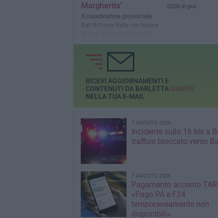
Margherita"
2000 in poi
Il coordinatore provinciale
Bat di Forza Italia: «In bocca
al lupo ai consiglieri eletti»
RICEVI AGGIORNAMENTI E
CONTENUTI DA BARLETTA
GRATIS
NELLA TUA E-MAIL
7 AGOSTO 2026
Incidente sulla 16 bis a Ba
traffico bloccato verso Ba
7 AGOSTO 2026
Pagamento acconto TARI
«Pago PA e F24
temporaneamente non
disponibili»