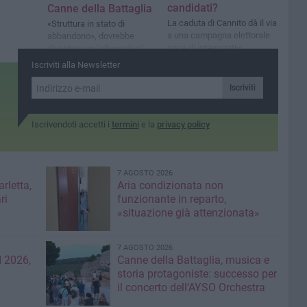
candidati?
Canne della Battaglia
La caduta di Cannito dà il via
«Struttura in stato di
a una campagna elettorale
abbandono», dovrebbe
ricca di interrogativi
diventare un "albergabici"
ma le procedure sono ferme
Iscriviti alla Newsletter
Iscriviti
Iscrivendoti accetti i
termini
e la
privacy policy
7 AGOSTO 2026
rletta,
Aria condizionata non
ri
funzionante in reparto,
«situazione già attenzionata»
7 AGOSTO 2026
 2026,
Canne della Battaglia, musica e
storia protagoniste: successo per
il concerto dell’AYSO Orchestra