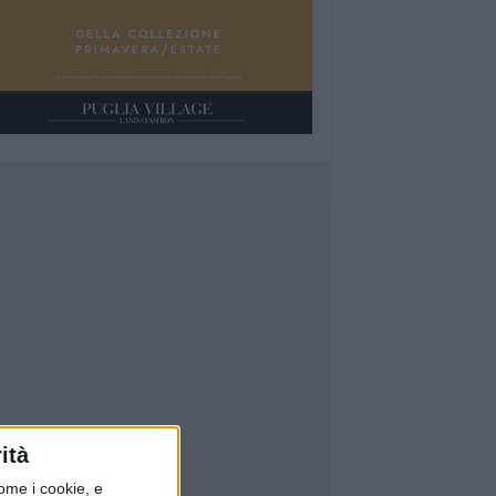
ità
ome i cookie, e