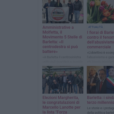
Amministrative a
ATTUALITÀ
Molfetta, il
I fiorai di Barle
Movimento 5 Stelle di
contro il feno
Barletta: «Il
dell'abusivism
centrodestra si può
commerciale
battere»
«L'obiettivo è scon
«A Barletta il centrosinistra
l'abusivismo e gara
unito può guardare a questo
chi lavora onestam
modello come a una fonte di
proseguire la propri
ispirazione»
senza concorrenza
Elezioni Margherita,
Barletta: i sind
le congratulazioni di
terzo millenni
Marcello Lanotte per
Le storie e i protag
la lista "Forza
della politica barle