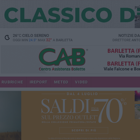
PI
26
°C
CIELO SERENO
NOTIZIE D
32°
OGGI MIN
24.5°
MAX
A
BARLETTA
DIRETTORE
ANTO
se
RUBRICHE
IREPORT
METEO
VIDEO