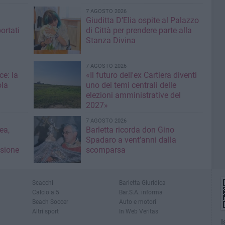
7 AGOSTO 2026
Giuditta D’Elia ospite al Palazzo
ortati
di Città per prendere parte alla
Stanza Divina
7 AGOSTO 2026
ce: la
«Il futuro dell'ex Cartiera diventi
ola
uno dei temi centrali delle
elezioni amministrative del
2027»
7 AGOSTO 2026
ea,
Barletta ricorda don Gino
Spadaro a vent’anni dalla
isione
scomparsa
Scacchi
Barletta Giuridica
Calcio a 5
Bar.S.A. informa
Beach Soccer
Auto e motori
Altri sport
In Web Veritas
I