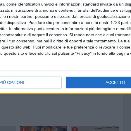
e dell'altro candidato, il cui manifesto è stato affisso, per
ali, come identificatori univoci e informazioni standard inviate da un di
fronti. Abbiamo improntato la campagna elettorale alla
zzati, misurazione di annunci e contenuti, analisi dell'audience e svilupp
i e i nostri partner possiamo utilizzare dati precisi di geolocalizzazione 
l massimo le affissioni, cercando di rispettare le norme
del dispositivo. Puoi fare clic per consentire a noi e ai nostri 1733 partn
trui violazioni. Torno a scusarmi per l'inconveniente, non
critte. In alternativa puoi accedere a informazioni più dettagliate e modif
cordialmente saluto. Chiedo che questa mia precisazione
acconsentire o di negare il consenso.
Si rende noto che alcuni trattamen
e il tuo consenso, ma hai il diritto di opporti a tale trattamento. Le tue
 questo sito web. Puoi modificare le tue preferenze o revocare il conse
questo sito e facendo clic sul pulsante "Privacy" in fondo alla pagina
PIÙ OPZIONI
ACCETTO
6
9