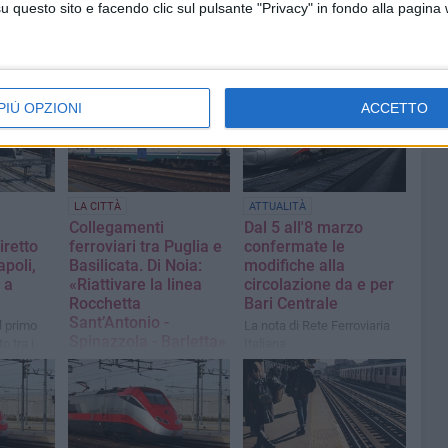
questo sito e facendo clic sul pulsante "Privacy" in fondo alla pagina
PIÙ OPZIONI
ACCETTO
LA CITTÀ
ATTUALITÀ
Collegamenti
Dal 5 all'8 marzo
iretto
ferroviari tra Puglia e
confermate le
poli,
Basilicata. Di Noia:
modifiche alla
 a
«Riattivare la linea
circolazione da e per
Rocchetta
Bari Centrale
Sant’Antonio -
il primo
La nota di Rete Ferroviaria
Spinazzola - Barletta»
o tra i
Italiana
Puglia e
La nota del consigliere
comunale di Spinazzola e
consigliere provinciale BAT