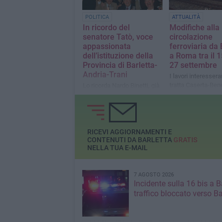
POLITICA
ATTUALITÀ
In ricordo del
Modifiche alla
senatore Tatò, voce
circolazione
appassionata
ferroviaria da 
dell’istituzione della
a Roma tra il 1
Provincia di Barletta-
27 settembre
Andria-Trani
I lavori interessera
tratta Caserta-Ben
Lo ricorda Nardo Binetti, già
Foggia per la nuova
segretario del Comitato di
alta velocità
lotta Barletta Provincia
RICEVI AGGIORNAMENTI E
CONTENUTI DA BARLETTA
GRATIS
NELLA TUA E-MAIL
7 AGOSTO 2026
Incidente sulla 16 bis a Ba
traffico bloccato verso Ba