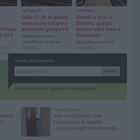
ATTUALITÀ
CRONACA
Dalle 21.00 di questa
Ritardi ai treni a
sera nuovo sciopero
Barletta: guasto
Barletta
personale gruppo FS
tecnico sulla linea a
5 ed il
Giovinazzo
Potrebbero esservi
cancellazioni di alcuni
Alcuni treni sono stati
convogli
cancellati
nno la
evento-
 linea
Iscriviti alla Newsletter
Iscriviti
Iscrivendoti accetti i
termini
e la
privacy policy
7 AGOSTO 2026
rletta,
Aria condizionata non
ri
funzionante in reparto,
«situazione già attenzionata»