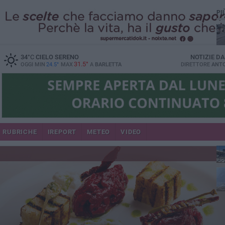
PI
34
°C
CIELO SERENO
NOTIZIE D
31.5°
OGGI MIN
24.5°
MAX
A
BARLETTA
DIRETTORE
ANTO
se
RUBRICHE
IREPORT
METEO
VIDEO