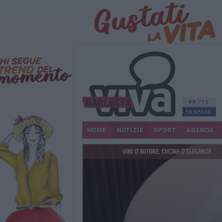
68.713
FANPAGE
HOME
NOTIZIE
SPORT
AGENDA