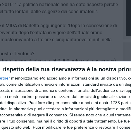
 2010: "La politica nazionale non ha dato risposte perché
l tutto lontani dalle esigenze dei consumatori!".
 e il MIDA di Barletta aggiungono: "Dopo la concessione di
rvenuta dopo l'entrata in vigore dell'attuale orario
rimasto invariato a tre ore e cinquantanove minuti nella
nostro Territorio?
portante bacino di utenza e 500.000 potenziali passeggeri)
l rispetto della tua riservatezza è la nostra prior
ti sono così tanto più persuasive rispetto a quelle dei
artner
memorizziamo e/o accediamo a informazioni su un dispositivo, c
ali, come identificatori univoci e informazioni standard inviate da un di
zzati, misurazione di annunci e contenuti, analisi dell'audience e svilupp
 "BARLETTA PROVINCIA"
MIDA
i e i nostri partner possiamo utilizzare dati precisi di geolocalizzazione 
del dispositivo. Puoi fare clic per consentire a noi e ai nostri 1733 partn
critte. In alternativa puoi accedere a informazioni più dettagliate e modif
acconsentire o di negare il consenso.
Si rende noto che alcuni trattamen
e il tuo consenso, ma hai il diritto di opporti a tale trattamento. Le tue
 questo sito web. Puoi modificare le tue preferenze o revocare il conse