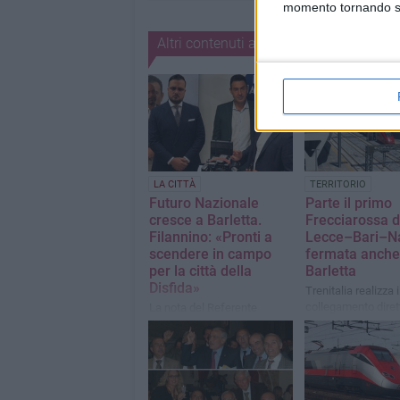
momento tornando su 
Altri contenuti a tema
LA CITTÀ
TERRITORIO
Futuro Nazionale
Parte il primo
cresce a Barletta.
Frecciarossa d
Filannino: «Pronti a
Lecce–Bari–Na
scendere in campo
fermata anche
per la città della
Barletta
Disfida»
Trenitalia realizza 
collegamento dirett
La nota del Referente
due capoluoghi di 
Comitato 1548
Campania