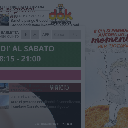
Ù LETTI QUESTA SETTIMANA
MERCOLEDÌ 5 AGOSTO
Barletta piange Gioacchino Dagnello:
64enne barlettano investito all'alba a Trani
A
BARLETTA
GIOVEDÌ 6 AGOSTO
APP
Il ricordo di "Cecco", il benzinaio col
NIO QUINTO
sorriso: «Contava i giorni che lo
paravano dalla pensione»
MERCOLEDÌ 5 AGOSTO
Jova Summer Party, giovedì mattina
sopralluogo nell'area dell'evento
DOMENICA 2 AGOSTO
Beni confiscati alla mafia. Nasce il servizio
di Co-housing
VENERDÌ 31 LUGLIO
Inaugurato il nuovo parcheggio nella
stazione di Barletta
MARTEDÌ 4 AGOSTO
Auto di persona con disabilità vandalizzata,
il sindaco Cannito condanna il gesto