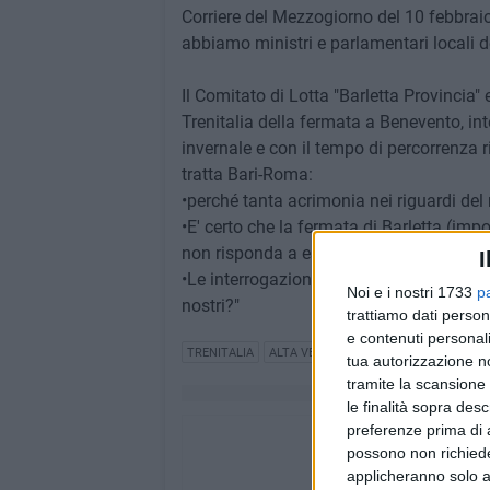
Corriere del Mezzogiorno del 10 febbraio
abbiamo ministri e parlamentari locali de
Il Comitato di Lotta "Barletta Provincia"
Trenitalia della fermata a Benevento, inte
invernale e con il tempo di percorrenza 
tratta Bari-Roma:
•perché tanta acrimonia nei riguardi del 
•E' certo che la fermata di Barletta (im
non risponda a esigenze di mercato?
I
•Le interrogazioni dei parlamentari sanni
Noi e i nostri 1733
p
nostri?"
trattiamo dati person
e contenuti personali
TRENITALIA
ALTA VELOCITÀ
COMITATO DI LOTTA
tua autorizzazione no
tramite la scansione 
le finalità sopra des
preferenze prima di 
possono non richieder
applicheranno solo a