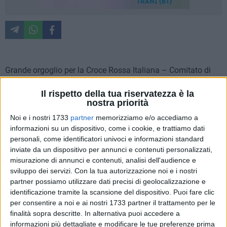
Grande orgoglio per la Croce Rossa Italiana – Comitato di
Barletta, insignita del prestigioso Premio "San Camillo de
Il rispetto della tua riservatezza è la
Lellis del Mediterraneo" 2026, importante benemerenza
nostra priorità
conferita a personalità, professionisti, volontari, associazioni
Noi e i nostri 1733
partner
memorizziamo e/o accediamo a
e istituzioni che si distinguono per il loro contributo concreto
informazioni su un dispositivo, come i cookie, e trattiamo dati
alla tutela della salute, all'assistenza, alla solidarietà e alla
personali, come identificatori univoci e informazioni standard
promozione del bene comune.
inviate da un dispositivo per annunci e contenuti personalizzati,
misurazione di annunci e contenuti, analisi dell'audience e
La cerimonia si è svolta il 14 giugno 2026 presso
sviluppo dei servizi.
Con la tua autorizzazione noi e i nostri
l'Auditorium della Parrocchia della Trasfigurazione di San
partner possiamo utilizzare dati precisi di geolocalizzazione e
Giovanni Rotondo, nell'ambito del Progetto Nazionale di
identificazione tramite la scansione del dispositivo. Puoi fare clic
per consentire a noi e ai nostri 1733 partner il trattamento per le
Consolazione "Si Prese Cura di Lui", promosso dai Religiosi
finalità sopra descritte. In alternativa puoi accedere a
Camilliani, dal Forum Mediterraneo in Sanità, dalle
informazioni più dettagliate e modificare le tue preferenze prima