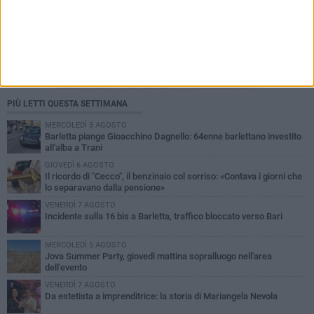
PIÙ LETTI QUESTA SETTIMANA
MERCOLEDÌ 5 AGOSTO
Barletta piange Gioacchino Dagnello: 64enne barlettano investito
all'alba a Trani
GIOVEDÌ 6 AGOSTO
Il ricordo di "Cecco", il benzinaio col sorriso: «Contava i giorni che
lo separavano dalla pensione»
VENERDÌ 7 AGOSTO
Incidente sulla 16 bis a Barletta, traffico bloccato verso Bari
MERCOLEDÌ 5 AGOSTO
Jova Summer Party, giovedì mattina sopralluogo nell'area
dell'evento
VENERDÌ 7 AGOSTO
Da estetista a imprenditrice: la storia di Mariangela Nevola