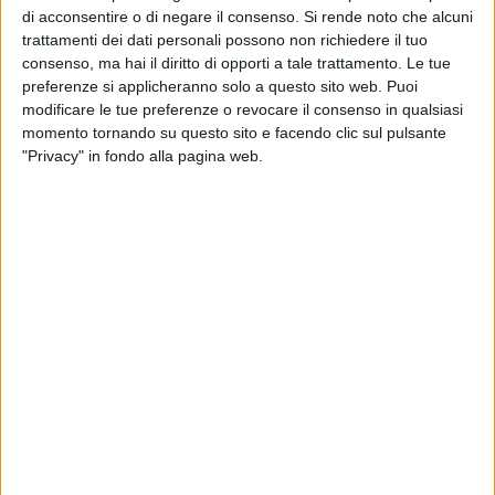
Misericordie di San Giovanni Rotondo e da numerosi enti e
di acconsentire o di negare il consenso.
Si rende noto che alcuni
organizzazioni impegnati quotidianamente al servizio delle
trattamenti dei dati personali possono non richiedere il tuo
persone più fragili.
consenso, ma hai il diritto di opporti a tale trattamento. Le tue
preferenze si applicheranno solo a questo sito web. Puoi
Alla cerimonia hanno preso parte numerose autorità civili,
modificare le tue preferenze o revocare il consenso in qualsiasi
momento tornando su questo sito e facendo clic sul pulsante
religiose e istituzionali, tra cui Sua Eccellenza
"Privacy" in fondo alla pagina web.
Reverendissima Mons. Franco Moscone, Arcivescovo di
Manfredonia-Vieste-San Giovanni Rotondo, e la neo Sindaca
di San Giovanni Rotondo, Floriana Natale, la cui presenza ha
ulteriormente sottolineato il valore e il prestigio
dell'iniziativa.
Il Premio "San Camillo de Lellis del Mediterraneo"
rappresenta uno dei più significativi riconoscimenti dedicati
a coloro che, attraverso il proprio operato, testimoniano i
valori della cura, dell'accoglienza, dell'umanità e della
vicinanza al prossimo, nel solco dell'insegnamento di San
Camillo de Lellis. Tra i premiati figurano autorevoli esponenti
del mondo sanitario, sociale e del volontariato, professionisti