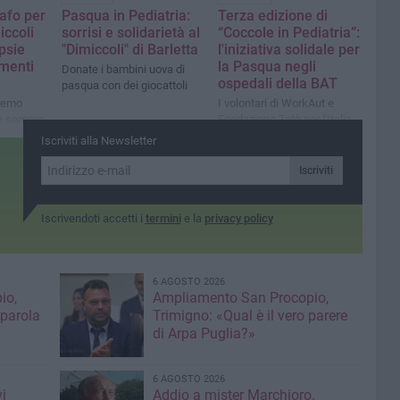
afo per
Pasqua in Pediatria:
Terza edizione di
iccoli
sorrisi e solidarietà al
“Coccole in Pediatria”:
opsie
"Dimiccoli" di Barletta
l'iniziativa solidale per
amenti
la Pasqua negli
Donate i bambini uova di
ospedali della BAT
pasqua con dei giocattoli
tremo
I volontari di WorkAut e
e sempre
Fondazione Tatò per l'Italia
invasive»
donano dolci ovetti pasquali
Iscriviti alla Newsletter
ai piccoli pazienti
Iscriviti
Iscrivendoti accetti i
termini
e la
privacy policy
6 AGOSTO 2026
io,
Ampliamento San Procopio,
 parola
Trimigno: «Qual è il vero parere
di Arpa Puglia?»
6 AGOSTO 2026
i
Addio a mister Marchioro.