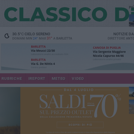
PI
30.5
°C
CIELO SERENO
NOTIZIE D
31°
DOMANI MIN
24°
MAX
A
BARLETTA
DIRETTORE
ANTO
RUBRICHE
IREPORT
METEO
VIDEO