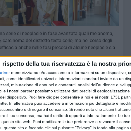
na serie di neoplasie in fase avanzata quali melanoma,
carcinoma del distretto testa-collo, ma nel corso degli
fficacia anche nelle fasi precoci di alcune neoplasie sia
l rispetto della tua riservatezza è la nostra prior
prattutto, traggono beneficio dalla chemioterapia
artner
memorizziamo e/o accediamo a informazioni su un dispositivo, c
a prima dell'intervento per rendere operabile la
ali, come identificatori univoci e informazioni standard inviate da un di
na chirurgia conservativa. Un recente studio ha
zzati, misurazione di annunci e contenuti, analisi dell'audience e svilupp
'immunoterapia (con il farmaco Pembrolizumab) alla
i e i nostri partner possiamo utilizzare dati precisi di geolocalizzazione 
elle pazienti triple-negative è in grado di migliorare la
del dispositivo. Puoi fare clic per consentire a noi e ai nostri 1731 partn
plete.
critte. In alternativa puoi accedere a informazioni più dettagliate e modif
acconsentire o di negare il consenso.
Si rende noto che alcuni trattamen
e il tuo consenso, ma hai il diritto di opporti a tale trattamento. Le tue
dall'AIFA l'immissione in commercio di questo farmaco,
 questo sito web. Puoi modificare le tue preferenze o revocare il conse
 commenta il responsabile della UOC di Oncologia del
questo sito e facendo clic sul pulsante "Privacy" in fondo alla pagina