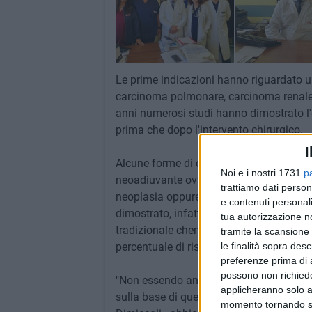
Le prime indicazioni hanno riguardato u
carcinoma polmonare, carcinoma renale, 
anni numerosi studi hanno dimostrato l'e
prima che dopo l'intervento chirurgico.
I
Alcune forme di carcinoma mammario, so
Noi e i nostri 1731
p
neoadiuvante ovvero quella somministrat
trattiamo dati person
neoplasia oppure per rendere possibile u
e contenuti personali
dimostrato, infatti, che l'aggiunta dell
tua autorizzazione no
tradizionale chemioterapia neoadiuvante n
tramite la scansione 
percentuale di risposte patologiche com
le finalità sopra des
preferenze prima di 
possono non richieder
"Non essendo ancora stata autorizzata 
applicheranno solo a
sulla base di questi interessanti dati -
momento tornando su 