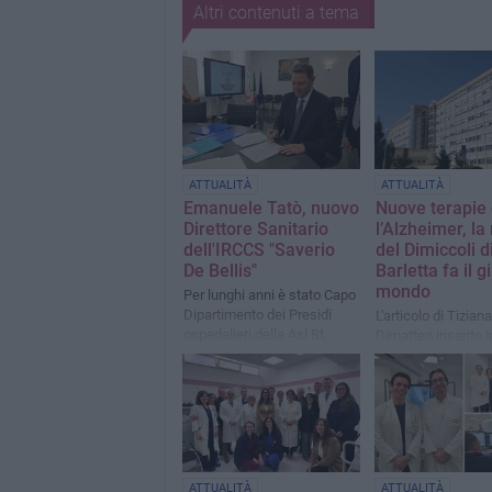
Altri contenuti a tema
ATTUALITÀ
ATTUALITÀ
Emanuele Tatò, nuovo
Nuove terapie 
Direttore Sanitario
l’Alzheimer, la
dell'IRCCS "Saverio
del Dimiccoli d
De Bellis"
Barletta fa il g
mondo
Per lunghi anni è stato Capo
Dipartimento dei Presidi
L'articolo di Tiziana
ospedalieri della Asl Bt,
Dimatteo inserito i
direttore del "Dimiccoli" e
rivista scientifica
del "Bonomo"
internazionale
ATTUALITÀ
ATTUALITÀ