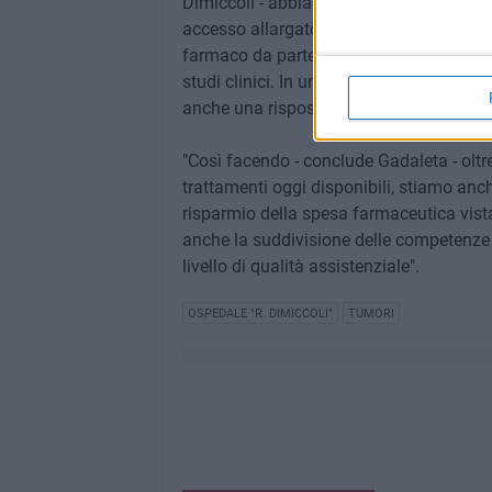
Dimiccoli - abbiamo trattato con succes
accesso allargato), detto anche uso comp
farmaco da parte dell'azienda farmaceut
studi clinici. In un caso specifico di p
anche una risposta patologica completa
"Così facendo - conclude Gadaleta - oltre 
trattamenti oggi disponibili, stiamo anc
risparmio della spesa farmaceutica vista
anche la suddivisione delle competenze tr
livello di qualità assistenziale".
OSPEDALE "R. DIMICCOLI"
TUMORI