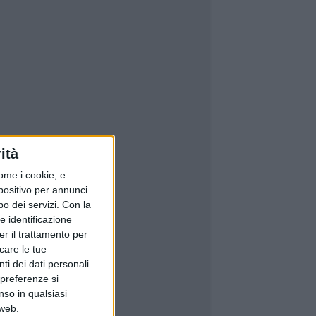
ità
ome i cookie, e
spositivo per annunci
o dei servizi.
Con la
e identificazione
er il trattamento per
icare le tue
ti dei dati personali
 preferenze si
nso in qualsiasi
 web.