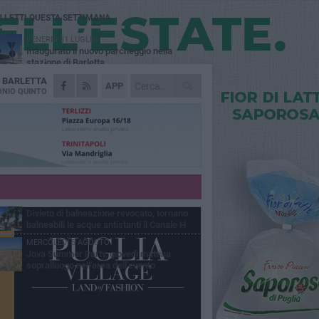
Ù LETTI QUESTA SETTIMANA
VENERDÌ 31 LUGLIO
Inaugurato il nuovo parcheggio nella
stazione di Barletta
A
BARLETTA
MERCOLEDÌ 5 AGOSTO
APP
Barletta piange Gioacchino Dagnello:
NIO QUINTO
64enne barlettano investito all'alba a Trani
GIOVEDÌ 30 LUGLIO
Rapina all'Ipercoop di Barletta: nel mirino la
gioielleria, banditi in fuga
DOMENICA 2 AGOSTO
Beni confiscati alla mafia. Nasce il servizio
di Co-housing
VENERDÌ 31 LUGLIO
Divieto di balneazione revocato, tornano
balneabili le acque antistanti il Canale H
MERCOLEDÌ 5 AGOSTO
Jova Summer Party, giovedì mattina
sopralluogo nell'area dell'evento