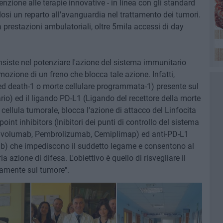
nzione alle terapie innovative - in linea con gli standard
osi un reparto all'avanguardia nel trattamento dei tumori.
prestazioni ambulatoriali, oltre 5mila accessi di day
siste nel potenziare l'azione del sistema immunitario
imozione di un freno che blocca tale azione. Infatti,
med death-1 o morte cellulare programmata-1) presente sul
rio) ed il ligando PD-L1 (Ligando del recettore della morte
cellula tumorale, blocca l'azione di attacco del Linfocita
int inhibitors (Inibitori dei punti di controllo del sistema
Nivolumab, Pembrolizumab, Cemiplimap) ed anti-PD-L1
) che impediscono il suddetto legame e consentono al
 azione di difesa. L'obiettivo è quello di risvegliare il
tamente sul tumore".