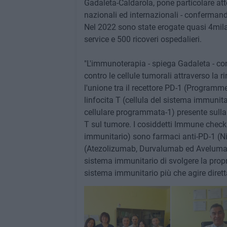
Gadaleta-Caldarola, pone particolare atte
nazionali ed internazionali - confermand
Nel 2022 sono state erogate quasi 4mila 
service e 500 ricoveri ospedalieri.
"L'immunoterapia - spiega Gadaleta - con
contro le cellule tumorali attraverso la r
l'unione tra il recettore PD-1 (Program
linfocita T (cellula del sistema immunita
cellulare programmata-1) presente sulla 
T sul tumore. I cosiddetti Immune checkpo
immunitario) sono farmaci anti-PD-1 (
(Atezolizumab, Durvalumab ed Avelumab
sistema immunitario di svolgere la propria
sistema immunitario più che agire diret