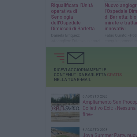
Riqualificata l’Unità
Nuovo angiogr
operativa di
l'Ospedale Dim
Senologia
di Barletta: bi
dell’Ospedale
mirate e tratt
Dimiccoli di Barletta
innovativi
Daniela Erriquez:
Fabio Quinto: «Po
«Accogliere l’utenza in spazi
eseguire procedur
gradevoli e avere a
più precise e mini-
disposizione percorsi
dedicati è per noi un
elemento di qualità»
RICEVI AGGIORNAMENTI E
CONTENUTI DA BARLETTA
GRATIS
NELLA TUA E-MAIL
6 AGOSTO 2026
Ampliamento San Procop
Collettivo Exit: «Nessuna
fine»
6 AGOSTO 2026
Jova Summer Party, nuov