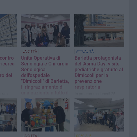
LA CITTÀ
ATTUALITÀ
contro
Unità Operativa di
Barletta protagonista
 ricerca
Senologia e Chirurgia
dell’Asma Day: visite
i
Senologica
pediatriche gratuite al
iro del
dell'ospedale
Dimiccoli per la
"Dimiccoli" di Barletta,
prevenzione
il ringraziamento di
respiratoria
una paziente a tutto il
n una
In programma lunedì 25
personale
maggio
La lettera aperta
LA CITTÀ
SPECIALE