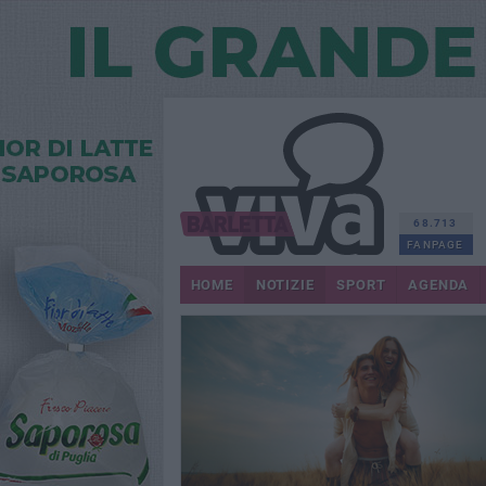
68.713
FANPAGE
HOME
NOTIZIE
SPORT
AGENDA