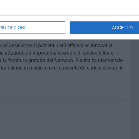
so parecchie pazienti nell'ambito dell'EAP (Programma di
assionevole, che consiste nella fornitura gratuita del
ica prima dell'immissione in commercio ed al di fuori di
aziente con carcinoma mammario triple-negative c'è stata
PIÙ OPZIONI
ACCETTO
 con la totale scomparsa del tumore".
ad assicurare ai pazienti i più efficaci ed innovativi
he attuando un importante esempio di sostenibilità e
 la fornitura gratuita del farmaco. Risulta fondamentale
a i dirigenti medici che ci consente di rendere elevato il