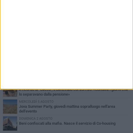
PIÙ LETTI QUESTA SETTIMANA
MERCOLEDÌ 5 AGOSTO
Barletta piange Gioacchino Dagnello: 64enne barlettano investito
all'alba a Trani
GIOVEDÌ 6 AGOSTO
Il ricordo di "Cecco", il benzinaio col sorriso: «Contava i giorni che
lo separavano dalla pensione»
MERCOLEDÌ 5 AGOSTO
Jova Summer Party, giovedì mattina sopralluogo nell'area
dell'evento
DOMENICA 2 AGOSTO
Beni confiscati alla mafia. Nasce il servizio di Co-housing