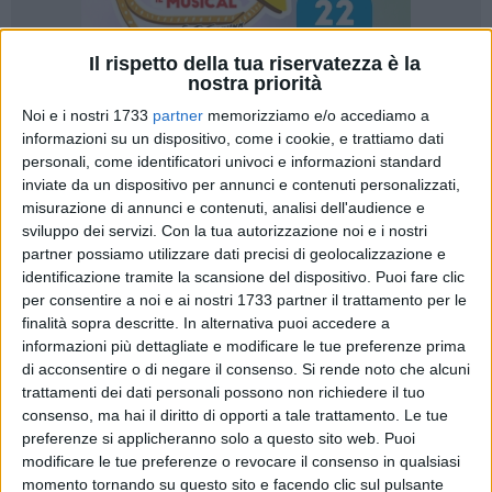
Il rispetto della tua riservatezza è la
nostra priorità
Noi e i nostri 1733
partner
memorizziamo e/o accediamo a
informazioni su un dispositivo, come i cookie, e trattiamo dati
personali, come identificatori univoci e informazioni standard
inviate da un dispositivo per annunci e contenuti personalizzati,
misurazione di annunci e contenuti, analisi dell'audience e
Un'inversione di marcia non consentita, una segnalazione da
sviluppo dei servizi.
Con la tua autorizzazione noi e i nostri
parte di un sottufficiale di Polizia Municipale: tutto nella
partner possiamo utilizzare dati precisi di geolocalizzazione e
norma, non fosse che il "fermato" abbia pensato di colpire
identificazione tramite la scansione del dispositivo. Puoi fare clic
per consentire a noi e ai nostri 1733 partner il trattamento per le
con un pugno il rappresentante delle forze dell'ordine. E'
finalità sopra descritte. In alternativa puoi accedere a
accaduto ? a Barletta, questa mattina intorno alle 11.
informazioni più dettagliate e modificare le tue preferenze prima
L'intervento è stato dettato da una inversione di marcia
di acconsentire o di negare il consenso.
Si rende noto che alcuni
vietata e pericolosa per la circolazione, eseguita in via Carlo
trattamenti dei dati personali possono non richiedere il tuo
V d'Asburgo, nei pressi del Castello Svevo, strada soggetta a
consenso, ma hai il diritto di opporti a tale trattamento. Le tue
continuo traffico. Quando il sottufficiale è sceso dal proprio
preferenze si applicheranno solo a questo sito web. Puoi
mezzo di servizio, per poter identificare l'autore e contestare
modificare le tue preferenze o revocare il consenso in qualsiasi
momento tornando su questo sito e facendo clic sul pulsante
la violazione alle norme del Codice della strada e alle norme