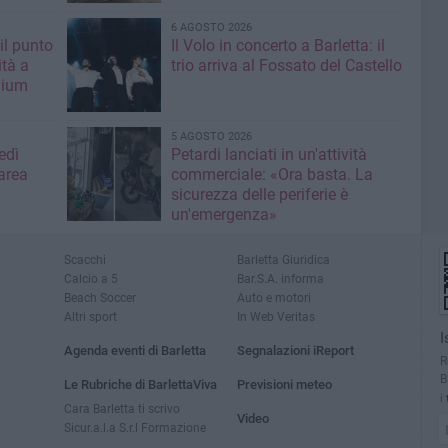
6 AGOSTO 2026
il punto
Il Volo in concerto a Barletta: il
ità a
trio arriva al Fossato del Castello
mium
5 AGOSTO 2026
edì
Petardi lanciati in un'attività
area
commerciale: «Ora basta. La
sicurezza delle periferie è
un'emergenza»
Scacchi
Barletta Giuridica
Calcio a 5
Bar.S.A. informa
Beach Soccer
Auto e motori
Altri sport
In Web Veritas
I
Agenda eventi di Barletta
Segnalazioni iReport
R
B
Le Rubriche di BarlettaViva
Previsioni meteo
i
Cara Barletta ti scrivo
Video
Sicur.a.l.a S.r.l Formazione