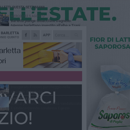
Ù LETTI QUESTA SETTIMANA
MERCOLEDÌ 5 AGOSTO
Barletta piange Gioacchino Dagnello:
64enne barlettano investito all'alba a Trani
A
BARLETTA
GIOVEDÌ 6 AGOSTO
APP
Il ricordo di "Cecco", il benzinaio col
NIO QUINTO
sorriso: «Contava i giorni che lo
paravano dalla pensione»
MERCOLEDÌ 5 AGOSTO
Jova Summer Party, giovedì mattina
sopralluogo nell'area dell'evento
DOMENICA 2 AGOSTO
Beni confiscati alla mafia. Nasce il servizio
di Co-housing
VENERDÌ 31 LUGLIO
Inaugurato il nuovo parcheggio nella
stazione di Barletta
MARTEDÌ 4 AGOSTO
Auto di persona con disabilità vandalizzata,
il sindaco Cannito condanna il gesto