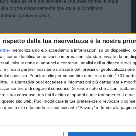
ato nulla da fare per salvare la vita della donna, è stata
ella morte, evidentemente dovuta alle condizioni
atologie cardiovascolari.
l rispetto della tua riservatezza è la nostra prior
artner
memorizziamo e/o accediamo a informazioni su un dispositivo, c
ali, come identificatori univoci e informazioni standard inviate da un di
zzati, misurazione di annunci e contenuti, analisi dell'audience e svilupp
i e i nostri partner possiamo utilizzare dati precisi di geolocalizzazione 
del dispositivo. Puoi fare clic per consentire a noi e ai nostri 1731 partn
critte. In alternativa puoi accedere a informazioni più dettagliate e modif
acconsentire o di negare il consenso.
Si rende noto che alcuni trattamen
e il tuo consenso, ma hai il diritto di opporti a tale trattamento. Le tue
 questo sito web. Puoi modificare le tue preferenze o revocare il conse
questo sito e facendo clic sul pulsante "Privacy" in fondo alla pagina