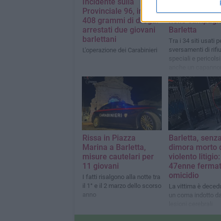
Incidente sulla
Dalla Campania
Provinciale 96, in auto
rifiuti finivano
408 grammi di droga:
nelle campagn
arrestati due giovani
Barletta
barlettani
Tra i 34 siti usati pe
sversamenti di rifiu
L'operazione dei Carabinieri
speciali e pericolsi
anche un capannon
disuso nelle camp
della città
Rissa in Piazza
Barletta, senza
Marina a Barletta,
dimora morto 
misure cautelari per
violento litigio:
11 giovani
47enne fermat
omicidio
I fatti risalgono alla notte tra
il 1° e il 2 marzo dello scorso
La vittima è deced
anno
un coma indotto da
lesioni cerebrali