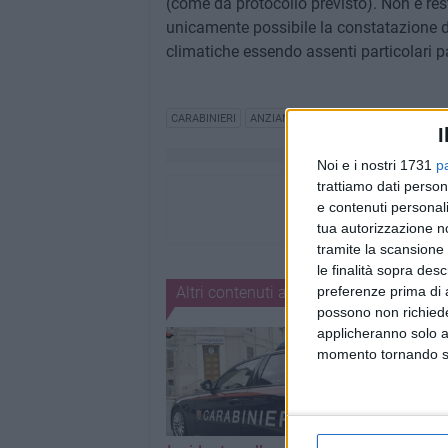
(come da protocollo previsto). Non è rest
unicamente possibile la constatazione d
climatiche essendo assenti particolari p
CARABINIERI
ANZIANI
PRONTO SOCCORSO
I
Noi e i nostri 1731
p
trattiamo dati person
e contenuti personali
tua autorizzazione no
tramite la scansione 
le finalità sopra des
preferenze prima di 
Altri contenuti a tema
possono non richieder
applicheranno solo a
momento tornando su 