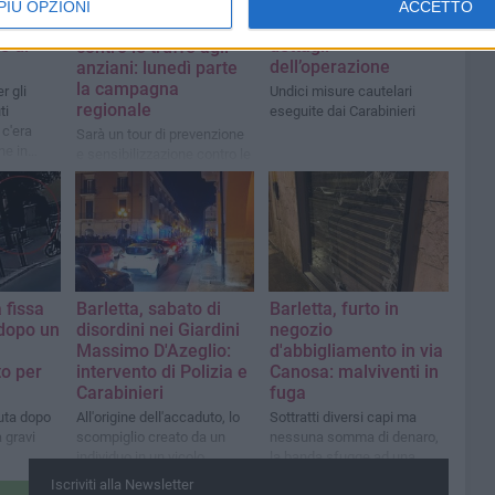
 i
Arresti per rissa a
LA CITTÀ
PIÙ OPZIONI
ACCETTO
 anche
piazza Marina, i
Uil Pensionati e Inps
e di
dettagli
contro le truffe agli
dell’operazione
anziani: lunedì parte
la campagna
r gli
Undici misure cautelari
regionale
ti
eseguite dai Carabinieri
 c'era
Sarà un tour di prevenzione
e in
e sensibilizzazione contro le
agne
truffe e i raggiri agli anziani
 fissa
Barletta, sabato di
Barletta, furto in
dopo un
disordini nei Giardini
negozio
Massimo D'Azeglio:
d'abbigliamento in via
o per
intervento di Polizia e
Canosa: malviventi in
Carabinieri
fuga
uta dopo
All'origine dell'accaduto, lo
Sottratti diversi capi ma
 gravi
scompiglio creato da un
nessuna somma di denaro,
individuo in un vicolo
la banda sfugge ad una
adiacente
pattuglia di Carabinieri
Iscriviti alla Newsletter