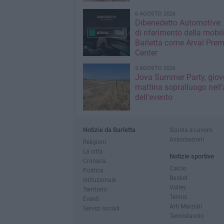
6 AGOSTO 2026
Dibenedetto Automotive: 
di riferimento della mobil
Barletta come Arval Pre
Center
5 AGOSTO 2026
Jova Summer Party, giov
mattina sopralluogo nell'
dell'evento
Notizie da Barletta
Scuola e Lavoro
Associazioni
Religioni
La città
Notizie sportive
Cronaca
Calcio
Politica
Basket
Istituzionale
Volley
Territorio
Tennis
Eventi
Arti Marziali
Servizi sociali
Tennistavolo