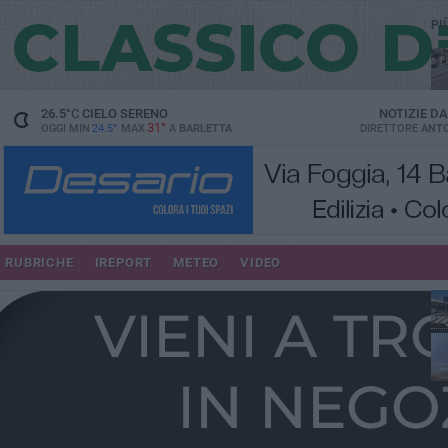
PI
26.5
°C
CIELO SERENO
NOTIZIE D
31°
OGGI MIN
24.5°
MAX
A
BARLETTA
DIRETTORE
ANTO
se
RUBRICHE
IREPORT
METEO
VIDEO