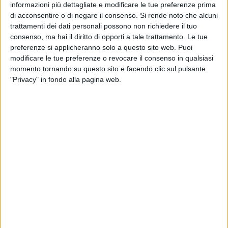
informazioni più dettagliate e modificare le tue preferenze prima
di acconsentire o di negare il consenso.
Si rende noto che alcuni
BARLETTA - 4 MAGGIO 2010
trattamenti dei dati personali possono non richiedere il tuo
Campogiovani, corsi estivi per i ragazzi di Barletta
consenso, ma hai il diritto di opporti a tale trattamento. Le tue
BARLETTA - 4 MAGGIO 2010
preferenze si applicheranno solo a questo sito web. Puoi
Incidente stradale in via Brigata Barletta, la
modificare le tue preferenze o revocare il consenso in qualsiasi
città di notte non è sicura
momento tornando su questo sito e facendo clic sul pulsante
"Privacy" in fondo alla pagina web.
BARLETTA - 4 MAGGIO 2010
Siamo tutti pedoni, anche a Barletta
BARLETTA - 4 MAGGIO 2010
Arrestato titolare di un circolo ricreativo
PUGLIA - 4 MAGGIO 2010
«Blasi, la presidenza vada al PD»