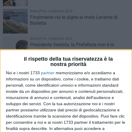
BARLETTA - 5 MAGGIO 2010
Finalmente via le alghe al molo Levante di
Barletta
BARLETTA - 5 MAGGIO 2010
Presidente Ventola, la Prefettura non è in
vendita!
Il rispetto della tua riservatezza è la
nostra priorità
BAT - 5 MAGGIO 2010
Barletta, le associazioni andriesi si rivolgono alla Gazzetta
Noi e i nostri 1733
partner
memorizziamo e/o accediamo a
informazioni su un dispositivo, come i cookie, e trattiamo dati
BARLETTA - 5 MAGGIO 2010
personali, come identificatori univoci e informazioni standard
Bloccata la ferrovia Corato-Barletta per un incidente
inviate da un dispositivo per annunci e contenuti personalizzati,
BARLETTA - 4 MAGGIO 2010
misurazione di annunci e contenuti, analisi dell'audience e
Arrestato un funzionario dell'Agenzia delle entrate di
sviluppo dei servizi.
Con la tua autorizzazione noi e i nostri
Barletta
partner possiamo utilizzare dati precisi di geolocalizzazione e
BARLETTA - 4 MAGGIO 2010
identificazione tramite la scansione del dispositivo. Puoi fare clic
Barletta, consiglio comunale fantasma
per consentire a noi e ai nostri 1733 partner il trattamento per le
finalità sopra descritte. In alternativa puoi accedere a