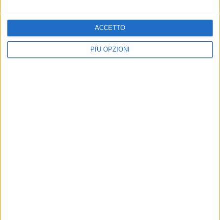
ACCETTO
PIÙ OPZIONI
PIÙ LETTI QUESTO MESE
MARTEDÌ 14 LUGLIO
Esercitava, senza abilitazione, la professione di odontoiatra a
Barletta
SABATO 18 LUGLIO
Canale H, il sindaco dispone il divieto di balneazione
GIOVEDÌ 30 LUGLIO