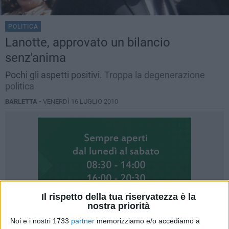
POLITICA
Lanotte, approvato un bilancio
senz'anima
Pochi gli aspetti positivi.
Troppa la degenerazione
politica
BARLETTA -
VENERDÌ 16 LUGLIO 2010
Il rispetto della tua riservatezza è la
nostra priorità
Noi e i nostri 1733
partner
memorizziamo e/o accediamo a