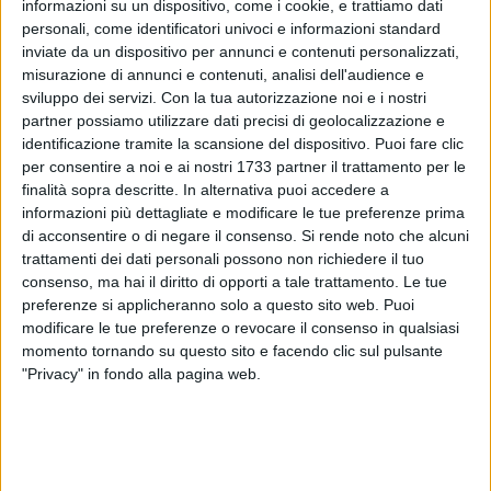
informazioni su un dispositivo, come i cookie, e trattiamo dati
personali, come identificatori univoci e informazioni standard
inviate da un dispositivo per annunci e contenuti personalizzati,
misurazione di annunci e contenuti, analisi dell'audience e
A cura di
sviluppo dei servizi.
Con la tua autorizzazione noi e i nostri
ENRICO GORGOGLIONE
partner possiamo utilizzare dati precisi di geolocalizzazione e
identificazione tramite la scansione del dispositivo. Puoi fare clic
per consentire a noi e ai nostri 1733 partner il trattamento per le
Un bilancio senza anima. Gli unici aspetti positivi sono
finalità sopra descritte. In alternativa puoi accedere a
rappresentati dalle comunque esigue misure sociali e
informazioni più dettagliate e modificare le tue preferenze prima
dall'approvazione dei fondi per la ristrutturazione dello
di acconsentire o di negare il consenso.
Si rende noto che alcuni
trattamenti dei dati personali possono non richiedere il tuo
stadio comunale Puttilli. Per il resto solo ordinaria
consenso, ma hai il diritto di opporti a tale trattamento. Le tue
amministrazione. Nessuna opera pubblica finanziata e
preferenze si applicheranno solo a questo sito web. Puoi
nessuna seria valorizzazione di Canne della Battaglia. In
modificare le tue preferenze o revocare il consenso in qualsiasi
questi ultimi mesi l'unica cosa seria che si possa fare è
momento tornando su questo sito e facendo clic sul pulsante
predisporre ogni attività propedeutica alla creazione di un
"Privacy" in fondo alla pagina web.
PUG che preveda la valorizzazione delle Litoranee, unica
risorsa rimasta alla nostra città. Avremmo potuto proporre
emendamenti come quello delle torrette del salvataggio sulle
spiagge pubbliche o di aumenti di risorse ai Vigili Urbani, ma