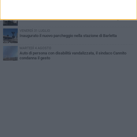
Jova Summer Party, giovedì mattina sopralluogo nell'area
dell'evento
DOMENICA 2 AGOSTO
Beni confiscati alla mafia. Nasce il servizio di Co-housing
VENERDÌ 31 LUGLIO
Inaugurato il nuovo parcheggio nella stazione di Barletta
MARTEDÌ 4 AGOSTO
Auto di persona con disabilità vandalizzata, il sindaco Cannito
condanna il gesto