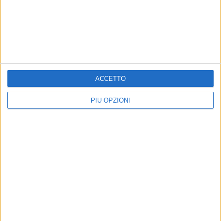
BARLETTA - 3 OTTOBRE 2011
“Il ritorno del gigante”, convegno internazionale
su Eraclio
Precedente
1
2
...
1625
1626
1627
1628
ACCETTO
1629
...
Successiva
PIÙ OPZIONI