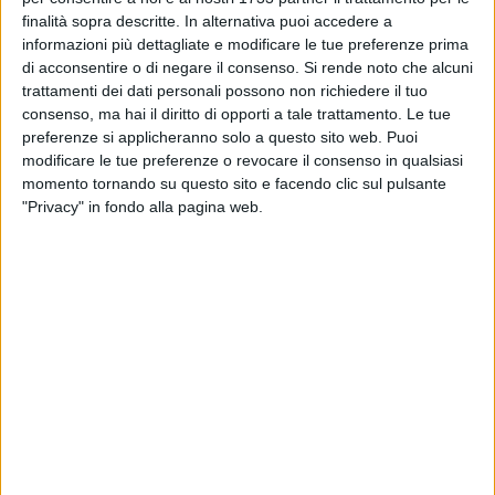
finalità sopra descritte. In alternativa puoi accedere a
informazioni più dettagliate e modificare le tue preferenze prima
BARLETTA - 4 OTTOBRE 2011
di acconsentire o di negare il consenso.
Si rende noto che alcuni
Via Roma, le immagini prima e dopo il crollo
trattamenti dei dati personali possono non richiedere il tuo
consenso, ma hai il diritto di opporti a tale trattamento. Le tue
preferenze si applicheranno solo a questo sito web. Puoi
modificare le tue preferenze o revocare il consenso in qualsiasi
BARLETTA - 4 OTTOBRE 2011
momento tornando su questo sito e facendo clic sul pulsante
Crollo in via Roma, Barletta vive il day-after
"Privacy" in fondo alla pagina web.
BARLETTA - 4 OTTOBRE 2011
Tragedia annunciata o infausta fatalità: il
crollo di via Roma farà discutere
BARLETTA - 4 OTTOBRE 2011
Crollo di Barletta, anche Giorgio Napolitano
esprime il suo cordoglio
BARLETTA - 4 OTTOBRE 2011
Crollo di via Roma, il ricordo gira su Youtube