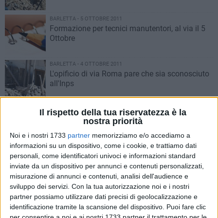
BARLETTA - 5 OTTOBRE 2011
Formazione per tecnici manutentori, al via il 5
Ottobre
BARLETTA - 4 OTTOBRE 2011
L'opificio di via Roma pare che sia sconosciuto
all'Inps
BARLETTA - 4 OTTOBRE 2011
Il rispetto della tua riservatezza è la
Sale la rabbia di via Roma
nostra priorità
Noi e i nostri 1733
partner
memorizziamo e/o accediamo a
informazioni su un dispositivo, come i cookie, e trattiamo dati
BARLETTA - 4 OTTOBRE 2011
personali, come identificatori univoci e informazioni standard
La Giunta stanzia i primi interventi di
inviate da un dispositivo per annunci e contenuti personalizzati,
emergenza per Barletta
misurazione di annunci e contenuti, analisi dell'audience e
sviluppo dei servizi.
Con la tua autorizzazione noi e i nostri
partner possiamo utilizzare dati precisi di geolocalizzazione e
BARLETTA - 4 OTTOBRE 2011
identificazione tramite la scansione del dispositivo. Puoi fare clic
Il tufo del proletariato
per consentire a noi e ai nostri 1733 partner il trattamento per le