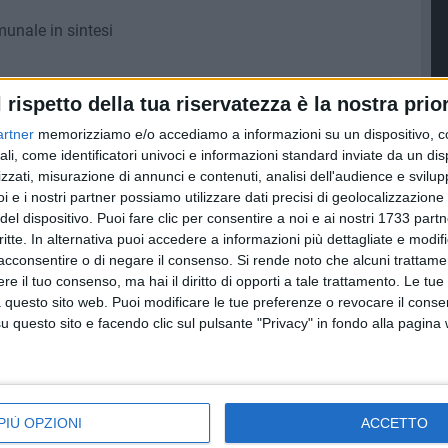
unale in sintesi
TTEMBRE 2011
l rispetto della tua riservatezza è la nostra prior
il Tar blocca tutto
artner
memorizziamo e/o accediamo a informazioni su un dispositivo, c
a Procura di Trani
ali, come identificatori univoci e informazioni standard inviate da un di
zzati, misurazione di annunci e contenuti, analisi dell'audience e svilupp
i e i nostri partner possiamo utilizzare dati precisi di geolocalizzazione 
MBRE 2011
del dispositivo. Puoi fare clic per consentire a noi e ai nostri 1733 partn
ionale ANFI
critte. In alternativa puoi accedere a informazioni più dettagliate e modif
zo della Marra
acconsentire o di negare il consenso.
Si rende noto che alcuni trattamen
e il tuo consenso, ma hai il diritto di opporti a tale trattamento. Le tue
 questo sito web. Puoi modificare le tue preferenze o revocare il conse
questo sito e facendo clic sul pulsante "Privacy" in fondo alla pagina
ovane Ventura
e
TEMBRE 2011
PIÙ OPZIONI
ACCETTO
ia di Barletta