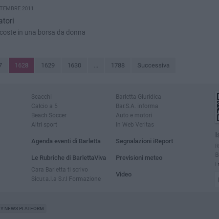
TTEMBRE 2011
atori
coste in una borsa da donna
7
1628
1629
1630
...
1788
Successiva
Scacchi
Barletta Giuridica
Calcio a 5
Bar.S.A. informa
Beach Soccer
Auto e motori
Altri sport
In Web Veritas
I
Agenda eventi di Barletta
Segnalazioni iReport
R
B
Le Rubriche di BarlettaViva
Previsioni meteo
i
Cara Barletta ti scrivo
Video
Sicur.a.l.a S.r.l Formazione
TY NEWS PLATFORM