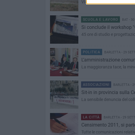
Viaggio in un quartiere a misu
SCUOLA E LAVORO
BAT - 3
Si conclude il workshop "
45 ore di studio e progettazio
POLITICA
BARLETTA - 29 SET
L’amministrazione comun
La maggioranza tace, la min
ASSOCIAZIONI
BARLETTA - 2
Sit-in in provincia sulla 
La sensibile denuncia del col
LA CITTÀ
BARLETTA - 29 SET
Censimento 2011, si part
Tutte le comunicazioni relative