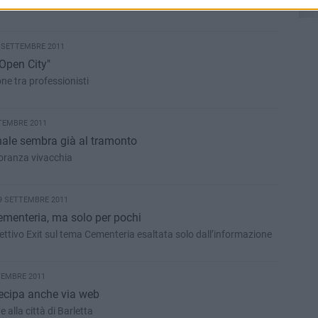
ra di cantiere edile
0 SETTEMBRE 2011
Open City"
ne tra professionisti
TEMBRE 2011
ale sembra già al tramonto
oranza vivacchia
9 SETTEMBRE 2011
Cementeria, ma solo per pochi
lettivo Exit sul tema Cementeria esaltata solo dall’informazione
TEMBRE 2011
ecipa anche via web
 alla città di Barletta