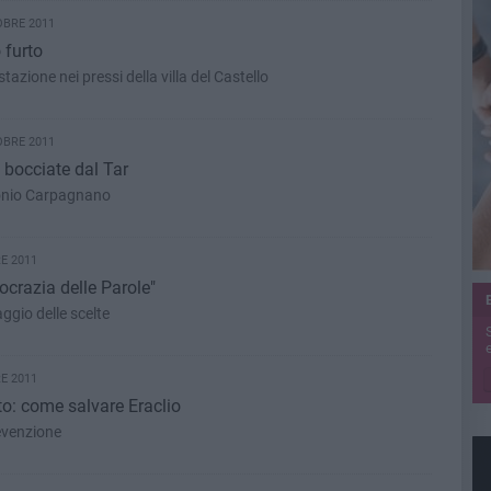
OBRE 2011
o furto
azione nei pressi della villa del Castello
OBRE 2011
o bocciate dal Tar
tonio Carpagnano
E 2011
crazia delle Parole"
aggio delle scelte
e
E 2011
to: come salvare Eraclio
evenzione