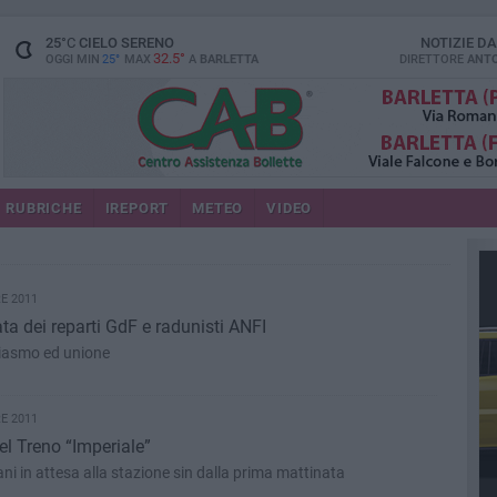
25
°C
CIELO SERENO
NOTIZIE D
32.5°
OGGI MIN
25°
MAX
A
BARLETTA
DIRETTORE
ANTO
RUBRICHE
IREPORT
METEO
VIDEO
E 2011
ata dei reparti GdF e radunisti ANFI
siasmo ed unione
E 2011
l Treno “Imperiale”
tani in attesa alla stazione sin dalla prima mattinata