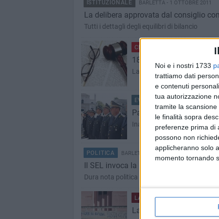
ISTITUZIONALE
BARLETTA - 1 OTTOBRE 2011
La delibera approvata dal consiglio com
Tutti i dettagli degli equilibri di bilancio
CRONACA
BARLETTA - 30 SE
I
184 villette a Montaltino, 
Noi e i nostri 1733
p
La sentenza rinvia gli atti all
trattiamo dati person
e contenuti personali
tua autorizzazione no
EVENTI
BARLETTA - 30 SETTE
tramite la scansione 
Parte il XVIII Raduno Naz
le finalità sopra des
Inaugurate le mostre a Palaz
preferenze prima di 
possono non richieder
applicheranno solo a
POLITICA
BARLETTA - 30 SETTEMBRE 2011
momento tornando su 
Il SEL invoca la Magistratura per il gi
Dura nota politica della Segreteria provincial
LA CITTÀ
BARLETTA - 30 SET
La solitudine della perifer