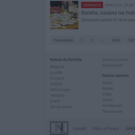
CRONACA
BARLETTA - 28 SE
Barletta, cocaina nei frull
Rinvenute anche 51 dosi nas
Precedente
1
2
...
1626
162
Notizie da Barletta
Scuola e Lavoro
Associazioni
Religioni
La città
Notizie sportive
Cronaca
Calcio
Politica
Basket
Istituzionale
Volley
Territorio
Tennis
Eventi
Arti Marziali
Servizi sociali
Tennistavolo
Contatti
Policy e Privacy
GOCI