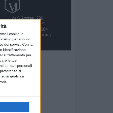
ità
ome i cookie, e
spositivo per annunci
o dei servizi.
Con la
e identificazione
er il trattamento per
icare le tue
ti dei dati personali
 preferenze si
nso in qualsiasi
 web.