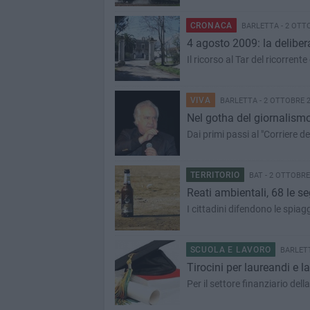
CRONACA
BARLETTA - 2 OTT
4 agosto 2009: la delibe
Il ricorso al Tar del ricorrent
VIVA
BARLETTA - 2 OTTOBRE 
Nel gotha del giornalismo 
Dai primi passi al "Corriere d
TERRITORIO
BAT - 2 OTTOBRE
Reati ambientali, 68 le s
I cittadini difendono le spiagg
SCUOLA E LAVORO
BARLETT
Tirocini per laureandi e l
Per il settore finanziario dell