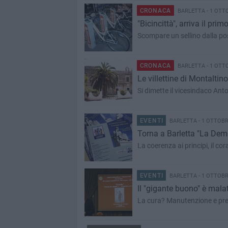
CRONACA
BARLETTA - 1 OTT
"Bicincittà", arriva il prim
Scompare un sellino dalla post
CRONACA
BARLETTA - 1 OTT
Le villettine di Montaltin
Si dimette il vicesindaco An
EVENTI
BARLETTA - 1 OTTOBR
Torna a Barletta "La Demo
La coerenza ai principi, il cor
EVENTI
BARLETTA - 1 OTTOBR
Il "gigante buono" è mala
La cura? Manutenzione e pr