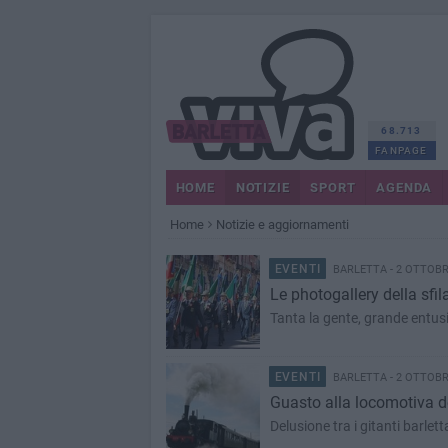
68.713
FANPAGE
HOME
NOTIZIE
SPORT
AGENDA
Home
Notizie e aggiornamenti
EVENTI
BARLETTA - 2 OTTOBR
Le photogallery della sfil
Tanta la gente, grande entu
EVENTI
BARLETTA - 2 OTTOBR
Guasto alla locomotiva de
Delusione tra i gitanti barlet