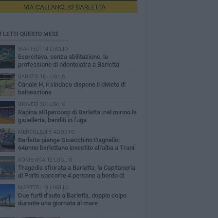
Ù LETTI QUESTO MESE
MARTEDÌ 14 LUGLIO
Esercitava, senza abilitazione, la
professione di odontoiatra a Barletta
SABATO 18 LUGLIO
Canale H, il sindaco dispone il divieto di
balneazione
GIOVEDÌ 30 LUGLIO
Rapina all'Ipercoop di Barletta: nel mirino la
gioielleria, banditi in fuga
MERCOLEDÌ 5 AGOSTO
Barletta piange Gioacchino Dagnello:
64enne barlettano investito all'alba a Trani
DOMENICA 12 LUGLIO
Tragedia sfiorata a Barletta, la Capitaneria
di Porto soccorre 4 persone a bordo di
vole Sup
MARTEDÌ 14 LUGLIO
Due furti d'auto a Barletta, doppio colpo
durante una giornata al mare