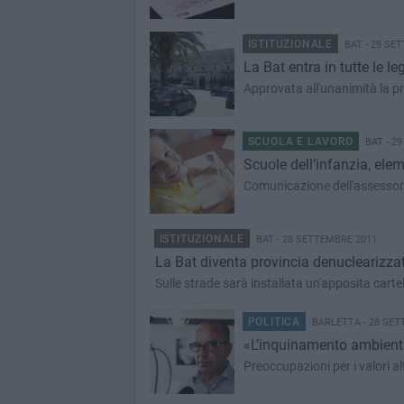
ISTITUZIONALE
BAT - 29 SE
La Bat entra in tutte le le
Approvata all'unanimità la 
SCUOLA E LAVORO
BAT - 2
Scuole dell’infanzia, elem
Comunicazione dell'assess
ISTITUZIONALE
BAT - 28 SETTEMBRE 2011
La Bat diventa provincia denuclearizzat
Sulle strade sarà installata un'apposita cartel
POLITICA
BARLETTA - 28 SET
«L’inquinamento ambiental
Preoccupazioni per i valori al