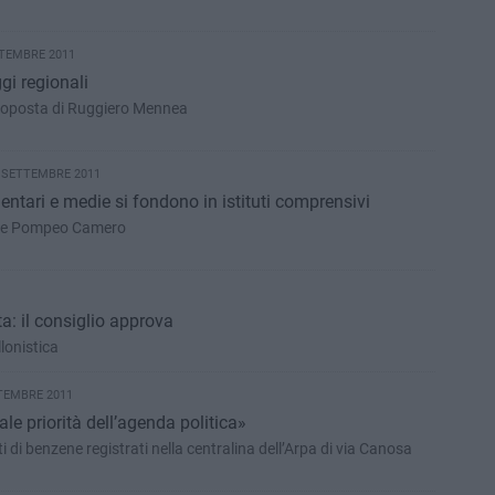
TTEMBRE 2011
ggi regionali
proposta di Ruggiero Mennea
9 SETTEMBRE 2011
entari e medie si fondono in istituti comprensivi
ore Pompeo Camero
a: il consiglio approva
lonistica
TEMBRE 2011
e priorità dell’agenda politica»
ti di benzene registrati nella centralina dell’Arpa di via Canosa