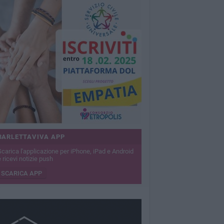
BARLETTAVIVA APP
Scarica l'applicazione per iPhone, iPad e Android
 ricevi notizie push
SCARICA APP