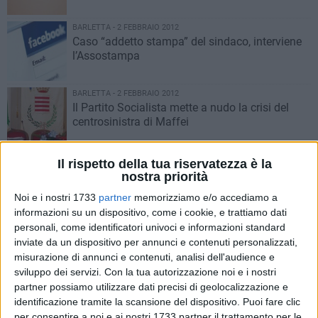
BARLETTA - 2 FEBBRAIO 2012
Caso “addetto stampa” del sindaco, interviene
l’Assostampa
BARLETTA - 2 FEBBRAIO 2012
Il Partito Socialista mette a nudo la crisi del
centrosinistra di Maffei
BARLETTA - 2 FEBBRAIO 2012
Il rispetto della tua riservatezza è la
«La cementeria brucia monnezza e i barlettani
nostra priorità
la respirano»
Noi e i nostri 1733
partner
memorizziamo e/o accediamo a
informazioni su un dispositivo, come i cookie, e trattiamo dati
BARLETTA - 2 FEBBRAIO 2012
personali, come identificatori univoci e informazioni standard
«Università privata nella Bat. Perché non
inviate da un dispositivo per annunci e contenuti personalizzati,
investire in Reddito di Formazione?»
misurazione di annunci e contenuti, analisi dell'audience e
sviluppo dei servizi.
Con la tua autorizzazione noi e i nostri
partner possiamo utilizzare dati precisi di geolocalizzazione e
BARLETTA - 2 FEBBRAIO 2012
identificazione tramite la scansione del dispositivo. Puoi fare clic
Nuova attenzione per Piazza Marina e i
per consentire a noi e ai nostri 1733 partner il trattamento per le