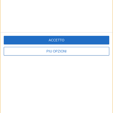
BAT - 30 GENNAIO 2012
Ordine degli avvocati: Logrieco prende quasi
1000 voti
Precedente
1
2
...
1598
1599
1600
1601
ACCETTO
1602
...
Successiva
PIÙ OPZIONI