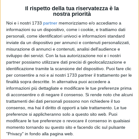
Il rispetto della tua riservatezza è la
nostra priorità
Noi e i nostri 1733
partner
memorizziamo e/o accediamo a
A cura di
MICHELE SARCINELLI
informazioni su un dispositivo, come i cookie, e trattiamo dati
personali, come identificatori univoci e informazioni standard
inviate da un dispositivo per annunci e contenuti personalizzati,
misurazione di annunci e contenuti, analisi dell'audience e
Diventa cadenza mensile il sopralluogo di ingegneri,
sviluppo dei servizi.
Con la tua autorizzazione noi e i nostri
avvocati e ieri periti di parte che si sono incontrati per una
partner possiamo utilizzare dati precisi di geolocalizzazione e
indagine suppletiva ai due stabili confinanti con quello
identificazione tramite la scansione del dispositivo. Puoi fare clic
rovinosamente crollato il 3 ottobre scorso, condannando
per consentire a noi e ai nostri 1733 partner il trattamento per le
cinque giovani donne alla morte.
finalità sopra descritte. In alternativa puoi accedere a
informazioni più dettagliate e modificare le tue preferenze prima
di acconsentire o di negare il consenso.
Si rende noto che alcuni
A gestire le operazioni dei nuovi " visitatori" di parte, super
trattamenti dei dati personali possono non richiedere il tuo
periti delle parti è stato ancora una volta l'ing. Roberto
consenso, ma hai il diritto di opporti a tale trattamento. Le tue
Gesmundo incaricato dal giudice istruttore di selezionare e
preferenze si applicheranno solo a questo sito web. Puoi
condurre indagini approfondite sull'evento al fine di costruire
modificare le tue preferenze o revocare il consenso in qualsiasi
assieme all'altro perito giudiziale Franco Bontempi, il quadro
momento tornando su questo sito e facendo clic sul pulsante
più corrispondente ai fatti della luttuosa cronaca. Piccoli
"Privacy" in fondo alla pagina web.