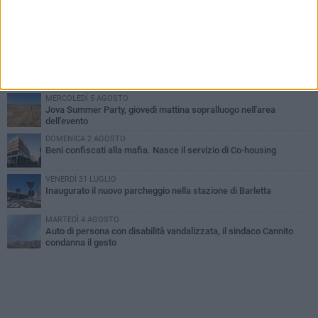
MERCOLEDÌ 5 AGOSTO
Barletta piange Gioacchino Dagnello: 64enne barlettano investito
all'alba a Trani
GIOVEDÌ 6 AGOSTO
Il ricordo di "Cecco", il benzinaio col sorriso: «Contava i giorni che
lo separavano dalla pensione»
MERCOLEDÌ 5 AGOSTO
Jova Summer Party, giovedì mattina sopralluogo nell'area
dell'evento
DOMENICA 2 AGOSTO
Beni confiscati alla mafia. Nasce il servizio di Co-housing
VENERDÌ 31 LUGLIO
Inaugurato il nuovo parcheggio nella stazione di Barletta
MARTEDÌ 4 AGOSTO
Auto di persona con disabilità vandalizzata, il sindaco Cannito
condanna il gesto