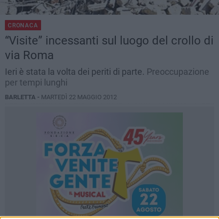
CRONACA
“Visite” incessanti sul luogo del crollo di
via Roma
Ieri è stata la volta dei periti di parte.
Preoccupazione
per tempi lunghi
BARLETTA -
MARTEDÌ 22 MAGGIO 2012