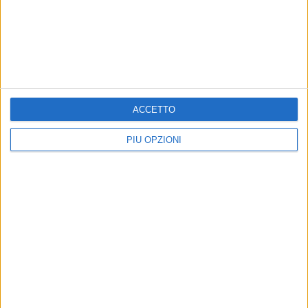
BARLETTA - 25 MARZO 2013
Barlettalife contro la compravendita del voto
Precedente
1
2
...
1499
1500
1501
1502
ACCETTO
1503
...
Successiva
PIÙ OPZIONI