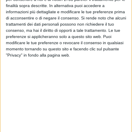
di via Roma
finalità sopra descritte. In alternativa puoi accedere a
informazioni più dettagliate e modificare le tue preferenze prima
BARLETTA - 28 MARZO 2013
di acconsentire o di negare il consenso.
Si rende noto che alcuni
Spending review: CdA Bar.S.A. con massimo
trattamenti dei dati personali possono non richiedere il tuo
tre componenti
consenso, ma hai il diritto di opporti a tale trattamento. Le tue
preferenze si applicheranno solo a questo sito web. Puoi
modificare le tue preferenze o revocare il consenso in qualsiasi
BARLETTA - 28 MARZO 2013
momento tornando su questo sito e facendo clic sul pulsante
Coena Domini il giovedì santo con l'Univoc
"Privacy" in fondo alla pagina web.
BARLETTA - 28 MARZO 2013
Al "Dimiccoli" arriva la Pasqua
BARLETTA - 27 MARZO 2013
Un cittadino scrive a "S.O.S. Io Voto Libero"
BARLETTA - 27 MARZO 2013
Tupputi Sindaco senza Primarie