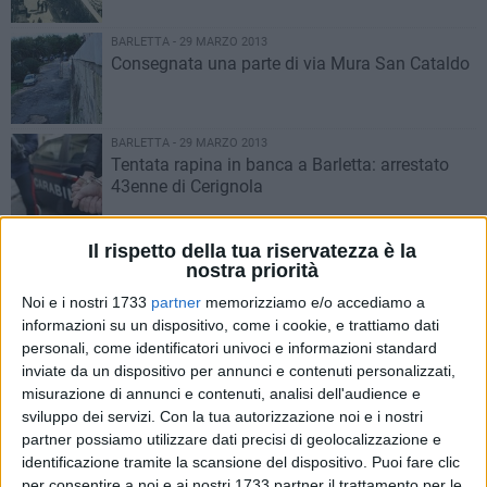
BARLETTA - 29 MARZO 2013
Consegnata una parte di via Mura San Cataldo
BARLETTA - 29 MARZO 2013
Tentata rapina in banca a Barletta: arrestato
43enne di Cerignola
BARLETTA - 29 MARZO 2013
Il rispetto della tua riservatezza è la
Scoprendo la Processione Eucaristica del
nostra priorità
Venerdì Santo
Noi e i nostri 1733
partner
memorizziamo e/o accediamo a
informazioni su un dispositivo, come i cookie, e trattiamo dati
BARLETTA - 28 MARZO 2013
personali, come identificatori univoci e informazioni standard
L’amministrazione si prepara alle elezioni di
inviate da un dispositivo per annunci e contenuti personalizzati,
maggio
misurazione di annunci e contenuti, analisi dell'audience e
sviluppo dei servizi.
Con la tua autorizzazione noi e i nostri
partner possiamo utilizzare dati precisi di geolocalizzazione e
BARLETTA - 28 MARZO 2013
identificazione tramite la scansione del dispositivo. Puoi fare clic
Rinvio a giudizio per tutti gli imputati del crollo
per consentire a noi e ai nostri 1733 partner il trattamento per le