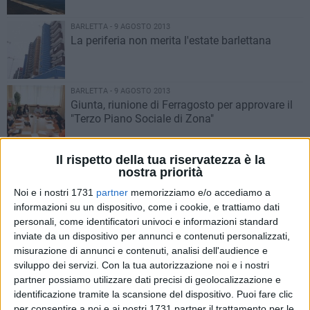
BARLETTA - 9 AGOSTO 2013
La periferia non merita l'estate barlettana
BARLETTA - 9 AGOSTO 2013
Giunta, riunione di Ferragosto per approvare il
"Terzo Piano Sociale di Zona"
BARLETTA - 9 AGOSTO 2013
Il rispetto della tua riservatezza è la
Nuovi trattamenti antiparassitari in piazza
nostra priorità
Federico di Svevia
Noi e i nostri 1731
partner
memorizziamo e/o accediamo a
informazioni su un dispositivo, come i cookie, e trattiamo dati
BARLETTA - 8 AGOSTO 2013
personali, come identificatori univoci e informazioni standard
Avanti per l'incubatore nell'ex Distilleria
inviate da un dispositivo per annunci e contenuti personalizzati,
misurazione di annunci e contenuti, analisi dell'audience e
sviluppo dei servizi.
Con la tua autorizzazione noi e i nostri
partner possiamo utilizzare dati precisi di geolocalizzazione e
BARLETTA - 8 AGOSTO 2013
identificazione tramite la scansione del dispositivo. Puoi fare clic
Turista fai da te? Niente panico, lo IAT di
per consentire a noi e ai nostri 1731 partner il trattamento per le