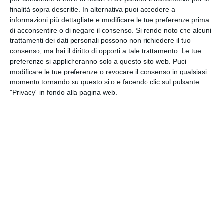
Barletta non va in ferie
finalità sopra descritte. In alternativa puoi accedere a
informazioni più dettagliate e modificare le tue preferenze prima
BARLETTA - 8 AGOSTO 2013
di acconsentire o di negare il consenso.
Si rende noto che alcuni
Bagni pubblici al cimitero, tra inciviltà e
trattamenti dei dati personali possono non richiedere il tuo
abbandono
consenso, ma hai il diritto di opporti a tale trattamento. Le tue
preferenze si applicheranno solo a questo sito web. Puoi
modificare le tue preferenze o revocare il consenso in qualsiasi
PUGLIA - 8 AGOSTO 2013
momento tornando su questo sito e facendo clic sul pulsante
Prosegue l'allerta caldo: le precauzioni della
"Privacy" in fondo alla pagina web.
Protezione Civile
BAT - 8 AGOSTO 2013
Agricoltura, sottoscritto l'accordo preliminare al
primo Contratto provinciale del lavoro Bat
BARLETTA - 7 AGOSTO 2013
Saccheggiata la chiesa di San Nicola: un ladro
arrestato, il complice scappa
PUGLIA - 7 AGOSTO 2013
Sequestrati taralli e biscotti prodotti in