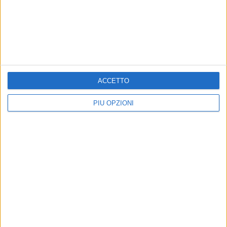
BARLETTA - 5 AGOSTO 2013
Il tesoro nascosto dell’archivio storico del
Comune
Precedente
1
2
...
1465
1466
1467
1468
ACCETTO
1469
...
Successiva
PIÙ OPZIONI