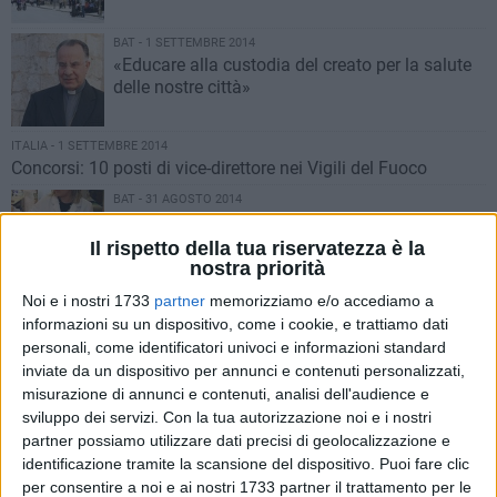
BAT - 1 SETTEMBRE 2014
«Educare alla custodia del creato per la salute
delle nostre città»
ITALIA - 1 SETTEMBRE 2014
Concorsi: 10 posti di vice-direttore nei Vigili del Fuoco
BAT - 31 AGOSTO 2014
Prenotazioni in farmacia, polemica per i due
euro a carico dei cittadini
Il rispetto della tua riservatezza è la
nostra priorità
Noi e i nostri 1733
partner
memorizziamo e/o accediamo a
BARLETTA - 31 AGOSTO 2014
La strada indicata da Gesù
informazioni su un dispositivo, come i cookie, e trattiamo dati
personali, come identificatori univoci e informazioni standard
inviate da un dispositivo per annunci e contenuti personalizzati,
misurazione di annunci e contenuti, analisi dell'audience e
BARLETTA - 31 AGOSTO 2014
sviluppo dei servizi.
Con la tua autorizzazione noi e i nostri
Partono i lavori per il sottopasso al Santuario
partner possiamo utilizzare dati precisi di geolocalizzazione e
dello Sterpeto
identificazione tramite la scansione del dispositivo. Puoi fare clic
per consentire a noi e ai nostri 1733 partner il trattamento per le