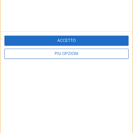
birbanti per pedoni poco attenti
Precedente
1
2
...
1360
1361
1362
1363
1364
...
Successiva
ACCETTO
PIÙ OPZIONI