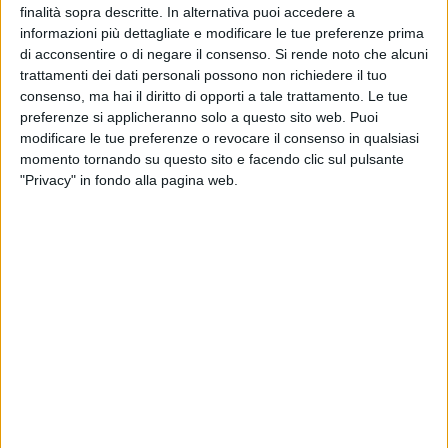
BARLETTA - 31 AGOSTO 2014
finalità sopra descritte. In alternativa puoi accedere a
La parrocchia di San Nicola passa a don
informazioni più dettagliate e modificare le tue preferenze prima
Giuseppe Cavaliere
di acconsentire o di negare il consenso.
Si rende noto che alcuni
trattamenti dei dati personali possono non richiedere il tuo
consenso, ma hai il diritto di opporti a tale trattamento. Le tue
BARLETTA - 30 AGOSTO 2014
preferenze si applicheranno solo a questo sito web. Puoi
Servizio Cup negli ambulatori: no della
modificare le tue preferenze o revocare il consenso in qualsiasi
Regione, pagheranno i cittadini
momento tornando su questo sito e facendo clic sul pulsante
"Privacy" in fondo alla pagina web.
BARLETTA - 30 AGOSTO 2014
Canale Ciappetta-Camaggio: nel tratto
barlettano partono le pulizie
BARLETTA - 30 AGOSTO 2014
Dario, da dieci anni a Milano per lavorare nel
quadrilatero della moda
BARLETTA - 30 AGOSTO 2014
Buone notizie in giunta per scuole, semafori e
museo civico