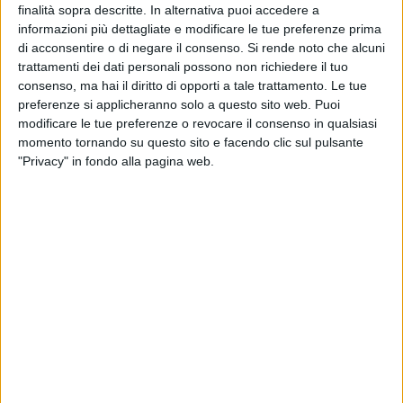
finalità sopra descritte. In alternativa puoi accedere a
informazioni più dettagliate e modificare le tue preferenze prima
BARLETTA - 16 APRILE 2013
di acconsentire o di negare il consenso.
Si rende noto che alcuni
Passaggio a livello di Barletta, non importa che
trattamenti dei dati personali possono non richiedere il tuo
tu sia leone o gazzella
consenso, ma hai il diritto di opporti a tale trattamento. Le tue
preferenze si applicheranno solo a questo sito web. Puoi
modificare le tue preferenze o revocare il consenso in qualsiasi
BARLETTA - 15 APRILE 2013
momento tornando su questo sito e facendo clic sul pulsante
Cosa resterà al minuto 40...
"Privacy" in fondo alla pagina web.
BARLETTA - 14 APRILE 2013
Barletta a piedi. Una necessità
BARLETTA - 14 APRILE 2013
Tribunale, sezione di Barletta: istanza del Commissario
inviata
BARLETTA - 11 APRILE 2013
Via Foggia e il semaforo che non c’è