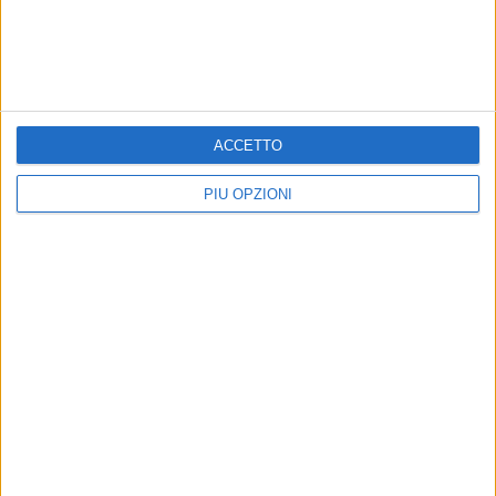
Precedente
1
2
...
291
292
293
294
295
...
Successiva
ACCETTO
PIÙ OPZIONI
PIÙ LETTI QUESTO MESE