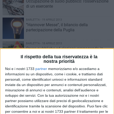
Occupazione di suolo pubblico: l’osservazione
di un esercente
BARLETTA - 19 APRILE 2013
“Hannover Messe”, il bilancio della
partecipazione della Puglia
BARLETTA - 18 APRILE 2013
Opere pubbliche ed elezioni: propaganda in
arrivo?
Il rispetto della tua riservatezza è la
nostra priorità
BARLETTA - 18 APRILE 2013
Noi e i nostri 1733
partner
memorizziamo e/o accediamo a
Trasparenza al Comune di Barletta?
informazioni su un dispositivo, come i cookie, e trattiamo dati
personali, come identificatori univoci e informazioni standard
BARLETTA - 17 APRILE 2013
Il dott. Delvecchio fa chiarezza sul ruolo dei
inviate da un dispositivo per annunci e contenuti personalizzati,
medici di famiglia
misurazione di annunci e contenuti, analisi dell'audience e
sviluppo dei servizi.
Con la tua autorizzazione noi e i nostri
partner possiamo utilizzare dati precisi di geolocalizzazione e
BARLETTA - 16 APRILE 2013
identificazione tramite la scansione del dispositivo. Puoi fare clic
Ressa per l’esenzione ticket: intervista ad un
per consentire a noi e ai nostri 1733 partner il trattamento per le
funzionario dell’Asl BAT