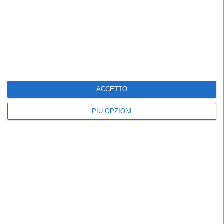
BARLETTA - 13 MAGGIO 2014
Poca luce e troppe ombre in via Vanvitelli
Precedente
1
2
...
270
271
272
273
274
ACCETTO
...
Successiva
PIÙ OPZIONI