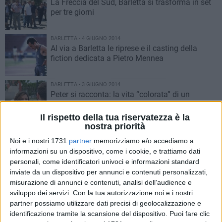
​La Freccia del Sud, Barletta si trasforma in set
per tre giorni
BARLETTA - 4 GIUGNO 2014
Al via a Barletta le riprese e il casting della
fiction dedicata a Pietro Mennea
BARLETTA - 3 GIUGNO 2014
Peter si racconta: la vita “colorata” di un
omosessuale a Barletta
Il rispetto della tua riservatezza è la
nostra priorità
BARLETTA - 31 MAGGIO 2014
«Cosa succede su via Foggia? Perché le
Noi e i nostri 1731
partner
memorizziamo e/o accediamo a
sirene?», è solo un'esercitazione
informazioni su un dispositivo, come i cookie, e trattiamo dati
personali, come identificatori univoci e informazioni standard
inviate da un dispositivo per annunci e contenuti personalizzati,
BARLETTA - 31 MAGGIO 2014
misurazione di annunci e contenuti, analisi dell'audience e
E la poesia salì al cielo: si è spento Francesco
sviluppo dei servizi.
Con la tua autorizzazione noi e i nostri
Balestrucci
partner possiamo utilizzare dati precisi di geolocalizzazione e
identificazione tramite la scansione del dispositivo. Puoi fare clic