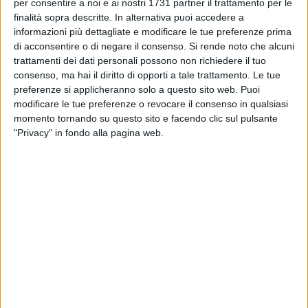
BARLETTA - 29 MAGGIO 2014
per consentire a noi e ai nostri 1731 partner il trattamento per le
Piazza Marina apre le porte per l'estate
finalità sopra descritte. In alternativa puoi accedere a
informazioni più dettagliate e modificare le tue preferenze prima
di acconsentire o di negare il consenso.
Si rende noto che alcuni
trattamenti dei dati personali possono non richiedere il tuo
BARLETTA - 29 MAGGIO 2014
consenso, ma hai il diritto di opporti a tale trattamento. Le tue
Mettete (e mettiamo) fine a questo degrado
preferenze si applicheranno solo a questo sito web. Puoi
modificare le tue preferenze o revocare il consenso in qualsiasi
momento tornando su questo sito e facendo clic sul pulsante
BARLETTA - 27 MAGGIO 2014
"Privacy" in fondo alla pagina web.
La legalità non è solo un argomento da
convegno
BARLETTA - 25 MAGGIO 2014
Crocevia "Bonelli", più croce che via
BARLETTA - 23 MAGGIO 2014
Spogliatoi al "PalaMarchiselli", parte oggi il
necessario restyling