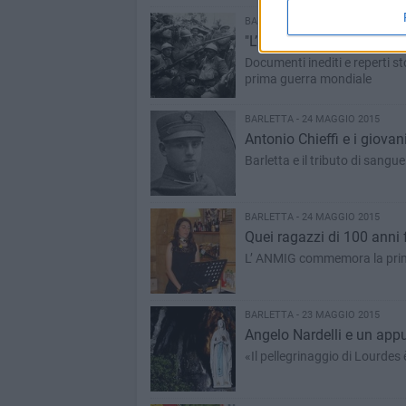
BARLETTA - 25 MAGGIO 2015
"L’Italia chiamò. Barletta
Documenti inediti e reperti sto
prima guerra mondiale
BARLETTA - 24 MAGGIO 2015
Antonio Chieffi e i giovan
Barletta e il tributo di sangu
BARLETTA - 24 MAGGIO 2015
Quei ragazzi di 100 anni 
L’ ANMIG commemora la prim
BARLETTA - 23 MAGGIO 2015
Angelo Nardelli e un app
«Il pellegrinaggio di Lourdes 