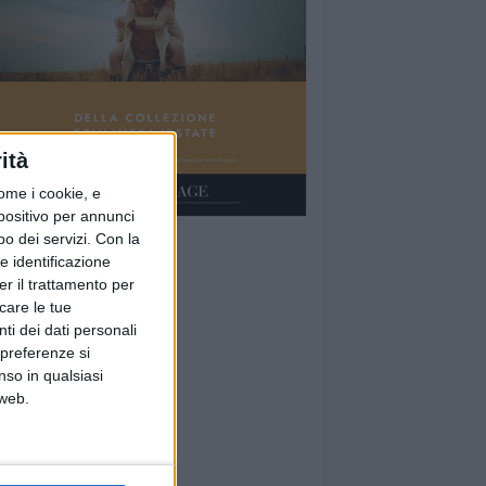
ità
ome i cookie, e
spositivo per annunci
o dei servizi.
Con la
e identificazione
er il trattamento per
icare le tue
ti dei dati personali
 preferenze si
nso in qualsiasi
 web.