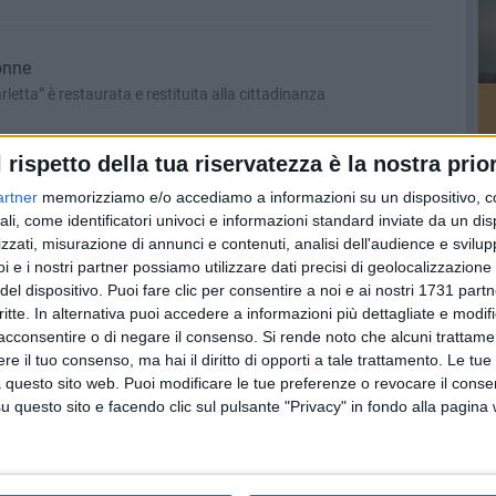
onne
letta” è restaurata e restituita alla cittadinanza
l rispetto della tua riservatezza è la nostra prior
 città
artner
memorizziamo e/o accediamo a informazioni su un dispositivo, c
ri della Buzzi
ali, come identificatori univoci e informazioni standard inviate da un di
zzati, misurazione di annunci e contenuti, analisi dell'audience e svilupp
i e i nostri partner possiamo utilizzare dati precisi di geolocalizzazione 
del dispositivo. Puoi fare clic per consentire a noi e ai nostri 1731 partn
o padre, è da un anno che sto fuori casa»
critte. In alternativa puoi accedere a informazioni più dettagliate e modif
arlettano è patrimonio di Barletta
acconsentire o di negare il consenso.
Si rende noto che alcuni trattamen
e il tuo consenso, ma hai il diritto di opporti a tale trattamento. Le tue
 questo sito web. Puoi modificare le tue preferenze o revocare il conse
questo sito e facendo clic sul pulsante "Privacy" in fondo alla pagina
etta per le celebrazioni del centenario della Grande Guerra
inaugurata la mostra documentaria al Castello