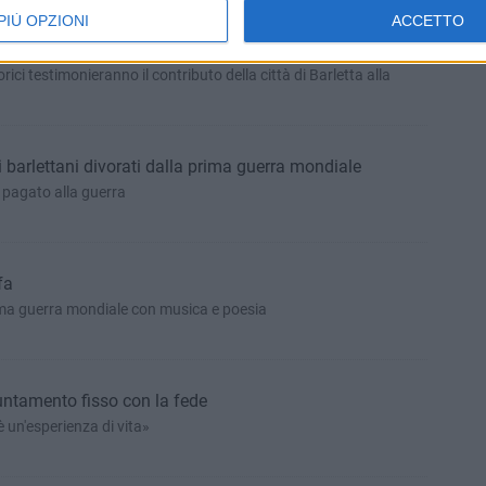
PIÙ OPZIONI
ACCETTO
 e la Grande Guerra"
rici testimonieranno il contributo della città di Barletta alla
i barlettani divorati dalla prima guerra mondiale
e pagato alla guerra
fa
a guerra mondiale con musica e poesia
untamento fisso con la fede
è un'esperienza di vita»