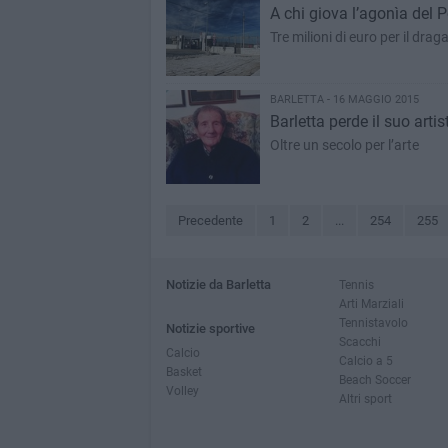
A chi giova l’agonìa del P
Tre milioni di euro per il dr
BARLETTA - 16 MAGGIO 2015
Barletta perde il suo arti
Oltre un secolo per l’arte
Precedente
1
2
...
254
255
Notizie da Barletta
Tennis
Arti Marziali
Tennistavolo
Notizie sportive
Scacchi
Calcio
Calcio a 5
Basket
Beach Soccer
Volley
Altri sport