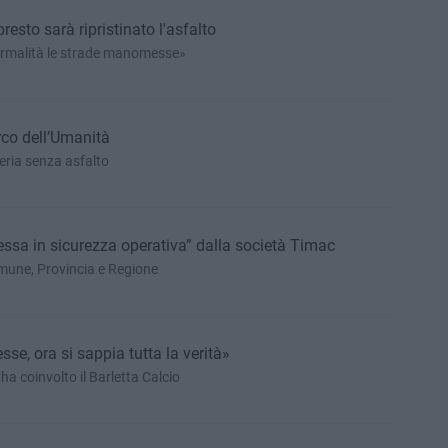
presto sarà ripristinato l'asfalto
ormalità le strade manomesse»
rco dell’Umanità
Il parco è un vanto della periferia senza asfalto
ssa in sicurezza operativa” dalla società Timac
mune, Provincia e Regione
e, ora si sappia tutta la verità»
ha coinvolto il Barletta Calcio