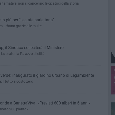
lternative, non si cancellino le cicatrici della storia
 in più per "l'estate barlettana"
a urbana grazie alle multe
, il Sindaco solleciterà il Ministero
lavoratori a Palazzo di città
 verde: inaugurato il giardino urbano di Legambiente
e: il tutto a costo zero
e
onde a BarlettaViva: «Previsti 600 alberi in 6 anni»
umato 200 piante»