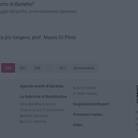
orto di Barletta?
agaggio del porto, un investimento dannoso
sta più longevo, prof. Mauro Di Pinto
256
257
258
...
327
Successiva
Agenda eventi di Barletta
Auto e motori
In Web Veritas
Le Rubriche di BarlettaViva
Cara Barletta ti scrivo
Segnalazioni iReport
Sicur.a.l.a S.r.l Formazione
I
Previsioni meteo
Barletta Giuridica
R
Bar.S.A. informa
B
Video
i