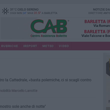
31
°C
CIELO SERENO
NOTIZIE D
31.5°
OGGI MIN
24°
MAX
A
BARLETTA
DIRETTORE
ANTO
RUBRICHE
IREPORT
METEO
VIDEO
etro la Cattedrale, «basta polemiche, ci si scagli contro
mobilità Marcello Lanotte
 nostro sole anche di notte"