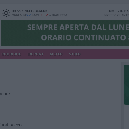
30.5
°C
CIELO SERENO
NOTIZIE D
31.5°
OGGI MIN
25°
MAX
A
BARLETTA
DIRETTORE
ANTO
RUBRICHE
IREPORT
METEO
VIDEO
cuore
 fuori sacco