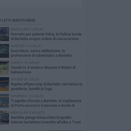
Ù LETTI QUESTO MESE
MERCOLEDÌ 8 LUGLIO
Fermato per patente falsa, la Polizia locale
di Barletta scopre ordine di carcerazione
MARTEDÌ 14 LUGLIO
Esercitava, senza abilitazione, la
professione di odontoiatra a Barletta
SABATO 18 LUGLIO
Canale H, il sindaco dispone il divieto di
balneazione
GIOVEDÌ 30 LUGLIO
Rapina all'Ipercoop di Barletta: nel mirino la
gioielleria, banditi in fuga
DOMENICA 12 LUGLIO
Tragedia sfiorata a Barletta, la Capitaneria
di Porto soccorre 4 persone a bordo di
vole Sup
MERCOLEDÌ 5 AGOSTO
Barletta piange Gioacchino Dagnello:
64enne barlettano investito all'alba a Trani