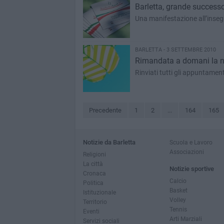
Barletta, grande successo
Una manifestazione all’insegn
BARLETTA - 3 SETTEMBRE 2010
Rimandata a domani la no
Rinviati tutti gli appuntame
Precedente
1
2
...
164
165
Notizie da Barletta
Scuola e Lavoro
Associazioni
Religioni
La città
Notizie sportive
Cronaca
Calcio
Politica
Basket
Istituzionale
Volley
Territorio
Tennis
Eventi
Arti Marziali
Servizi sociali