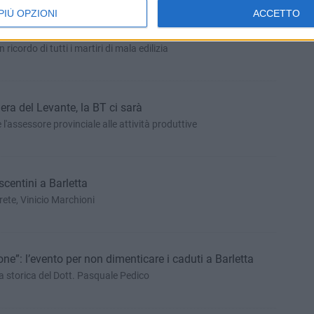
PIÙ OPZIONI
ACCETTO
mbre: crollo di via Canosa cinquantuno anni dopo
icordo di tutti i martiri di mala edilizia
era del Levante, la BT ci sarà
l'assessore provinciale alle attività produttive
scentini a Barletta
prete, Vinicio Marchioni
ne”: l’evento per non dimenticare i caduti a Barletta
a storica del Dott. Pasquale Pedico