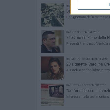
BARLETTA - 14 SETTEMBRE 2010
Barletta giovedì 16 sette
Una giornata della memoria in r
BAT - 11 SETTEMBRE 2010
74esima edizione della Fi
Presenti Francesco Ventola e 
BARLETTA - 10 SETTEMBRE 2010
20 sigarette, Carolina Cre
Al Paolillo anche l'altro inter
BARLETTA - 9 SETTEMBRE 2010
“Un fuori sacco… in stazio
Interessante la testimonianz