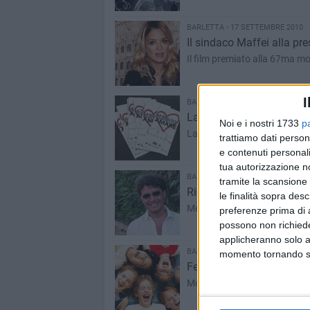
BARLETTA - 17 SETTEMBRE 2010
Il sindaco Maffei alla pre
Il film premiato alla 67ma mo
I
BARLETTA - 17 SETTEMBRE 2010
La Tana 10/11: la tana t
Noi e i nostri 1733
p
La presentazione e il progra
trattiamo dati person
e contenuti personali
tua autorizzazione no
BARLETTA - 16 SETTEMBRE 2010
tramite la scansione 
Ricordando Christian, il pi
le finalità sopra des
Memorial per ricordare la mo
preferenze prima di 
possono non richieder
applicheranno solo a
BARLETTA - 14 SETTEMBRE 2010
momento tornando su 
Festival dello Sport a S.
Momenti di integrazione e fes