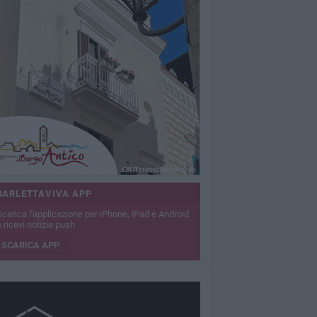
BARLETTAVIVA APP
Scarica l'applicazione per iPhone, iPad e Android
 ricevi notizie push
SCARICA APP