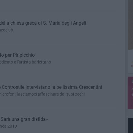
 della chiesa greca di S. Maria degli Angeli
cheoclub
to per Piripicchio
dicato all'artista barlettano
e Controstile intervistano la bellissima Crescentini
icrofoni, lasciamoci affascinare dai suoi occhi
e
 «Sarà una gran disfida»
anca 2010