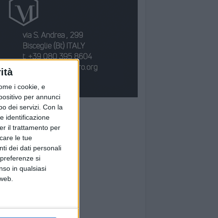
ità
ome i cookie, e
spositivo per annunci
o dei servizi.
Con la
e identificazione
er il trattamento per
icare le tue
ti dei dati personali
 preferenze si
nso in qualsiasi
 web.