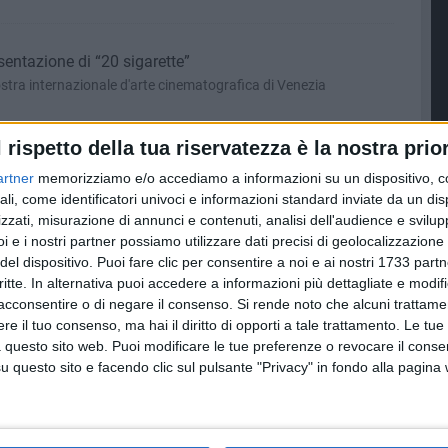
sentazione di “20 sigarette”
stra internazionale d'arte cinematografica di Venezia
l rispetto della tua riservatezza è la nostra prior
eatro da amare
artner
memorizziamo e/o accediamo a informazioni su un dispositivo, c
mma del progetto teatrale
ali, come identificatori univoci e informazioni standard inviate da un di
zzati, misurazione di annunci e contenuti, analisi dell'audience e svilupp
i e i nostri partner possiamo utilizzare dati precisi di geolocalizzazione 
del dispositivo. Puoi fare clic per consentire a noi e ai nostri 1733 partn
ù sorridente tra gli angeli
critte. In alternativa puoi accedere a informazioni più dettagliate e modif
rte del giovane Miani
acconsentire o di negare il consenso.
Si rende noto che alcuni trattamen
e il tuo consenso, ma hai il diritto di opporti a tale trattamento. Le tue
 questo sito web. Puoi modificare le tue preferenze o revocare il conse
questo sito e facendo clic sul pulsante "Privacy" in fondo alla pagina
 Giovanni Apostolo
tività