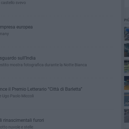
l castello svevo
PI
'impresa europea
dnany
 sguardo sull’India
lestito mostra fotografica durante la Notte Bianca
e il Premio Letterario “Città di Barletta”
 e Ugo Paolo Miccoli
ta
i rinascimentali furori
sotto nuvole e stelle