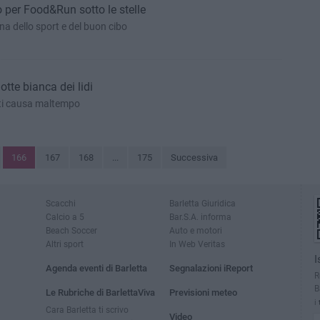
 per Food&Run sotto le stelle
a dello sport e del buon cibo
tte bianca dei lidi
nti causa maltempo
166
167
168
...
175
Successiva
Scacchi
Barletta Giuridica
Calcio a 5
Bar.S.A. informa
Beach Soccer
Auto e motori
Altri sport
In Web Veritas
I
Agenda eventi di Barletta
Segnalazioni iReport
R
B
Le Rubriche di BarlettaViva
Previsioni meteo
i
Cara Barletta ti scrivo
Video