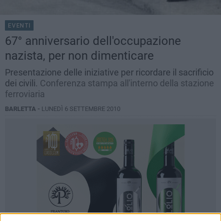
EVENTI
67° anniversario dell'occupazione
nazista, per non dimenticare
Presentazione delle iniziative per ricordare il sacrificio
dei civili.
Conferenza stampa all'interno della stazione
ferroviaria
BARLETTA -
LUNEDÌ 6 SETTEMBRE 2010