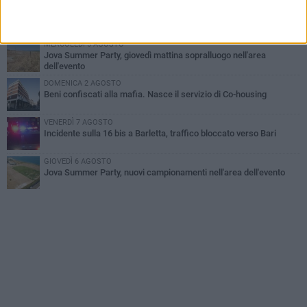
GIOVEDÌ 6 AGOSTO
Il ricordo di "Cecco", il benzinaio col sorriso: «Contava i giorni che
lo separavano dalla pensione»
MERCOLEDÌ 5 AGOSTO
Jova Summer Party, giovedì mattina sopralluogo nell'area
dell'evento
DOMENICA 2 AGOSTO
Beni confiscati alla mafia. Nasce il servizio di Co-housing
VENERDÌ 7 AGOSTO
Incidente sulla 16 bis a Barletta, traffico bloccato verso Bari
GIOVEDÌ 6 AGOSTO
Jova Summer Party, nuovi campionamenti nell'area dell'evento