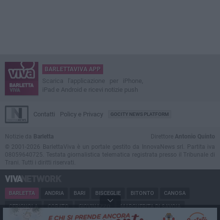
BARLETTAVIVA APP
Scarica l'applicazione per iPhone,
iPad e Android e ricevi notizie push
Contatti
Policy e Privacy
GOCITY NEWS PLATFORM
Notizie da
Barletta
Direttore
Antonio Quinto
© 2001-2026 BarlettaViva è un portale gestito da InnovaNews srl. Partita iva
08059640725. Testata giornalistica telematica registrata presso il Tribunale di
Trani. Tutti i diritti riservati.
BARLETTA
ANDRIA
BARI
BISCEGLIE
BITONTO
CANOSA
CERIGNOLA
CORATO
GIOVINAZZO
MARGHERITA DI SAVOIA
MINERVINO
MODUGNO
MOLFETTA
PUGLIA
RUVO