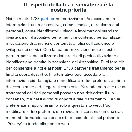
Il rispetto della tua riservatezza è la
nostra priorità
Noi e i nostri 1733
partner
memorizziamo e/o accediamo a
informazioni su un dispositivo, come i cookie, e trattiamo dati
A cura di
personali, come identificatori univoci e informazioni standard
GIULIANA DIVITTORIO
inviate da un dispositivo per annunci e contenuti personalizzati,
misurazione di annunci e contenuti, analisi dell'audience e
sviluppo dei servizi.
Con la tua autorizzazione noi e i nostri
La storia narra che all'alba del 12 settembre 1943 le truppe
partner possiamo utilizzare dati precisi di geolocalizzazione e
identificazione tramite la scansione del dispositivo. Puoi fare clic
tedesche (già respinte la sera precedente dopo il tentativo di
per consentire a noi e ai nostri 1733 partner il trattamento per le
occupazione del locale Presidio Militare) fermarono il treno
finalità sopra descritte. In alternativa puoi accedere a
proveniente da Milano al casello ferroviario al Km 592 della
informazioni più dettagliate e modificare le tue preferenze prima
linea Foggia – Barletta con raffiche di proiettili a salve verso
di acconsentire o di negare il consenso.
Si rende noto che alcuni
le vetture. Subito arrivarono alla stazione e la devastarono
trattamenti dei dati personali possono non richiedere il tuo
appiccando il fuoco.
consenso, ma hai il diritto di opporti a tale trattamento. Le tue
Catturarono ufficiali e soldati, ne uccisero quattro, imposero
preferenze si applicheranno solo a questo sito web. Puoi
modificare le tue preferenze o revocare il consenso in qualsiasi
la resa al Colonnello Francesco Grasso; eseguirono dieci
momento tornando su questo sito e facendo clic sul pulsante
vigili urbani e due netturbini davanti agli occhi increduli dei
"Privacy" in fondo alla pagina web.
passanti.