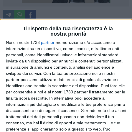
Il rispetto della tua riservatezza è la
nostra priorità
Sono più di 50 le donne che in un bimestre si sono rivolte al
Noi e i nostri 1733
partner
memorizziamo e/o accediamo a
Centro antiviolenza della Provincia di Barletta – Andria –
informazioni su un dispositivo, come i cookie, e trattiamo dati
Trani, stando ai dati diffusi dalle stesse operatrici durante la
personali, come identificatori univoci e informazioni standard
scorsa primavera. Numeri che evidentemente rappresentano
inviate da un dispositivo per annunci e contenuti personalizzati,
solo la punta dell'iceberg di un fenomeno diffuso e
misurazione di annunci e contenuti, analisi dell'audience e
sviluppo dei servizi.
Con la tua autorizzazione noi e i nostri
purtroppo spesso, troppo spesso, nascosto e che se
partner possiamo utilizzare dati precisi di geolocalizzazione e
moltiplicati parlano di un grido d'allarme che non può non
identificazione tramite la scansione del dispositivo. Puoi fare clic
essere ascoltato. "Dati sconfortanti – spiega
Angela Seccia
,
per consentire a noi e ai nostri 1733 partner il trattamento per le
segretaria confederale Cgil Bat – ci raccontano addirittura di
finalità sopra descritte. In alternativa puoi accedere a
una vittima ogni due giorni, 179 donne uccise in Italia nel
informazioni più dettagliate e modificare le tue preferenze prima
2013, secondo il rapporto Eures, mentre
aumentano i
di acconsentire o di negare il consenso.
Si rende noto che alcuni
femminicidi al Sud
(+27 per cento). La violenza, però, non si
trattamenti dei dati personali possono non richiedere il tuo
consenso, ma hai il diritto di opporti a tale trattamento. Le tue
manifesta solo in casa o in ambito familiare ma anche in
preferenze si applicheranno solo a questo sito web. Puoi
quello lavorativo e non è solo fisica ma anche psicologica.