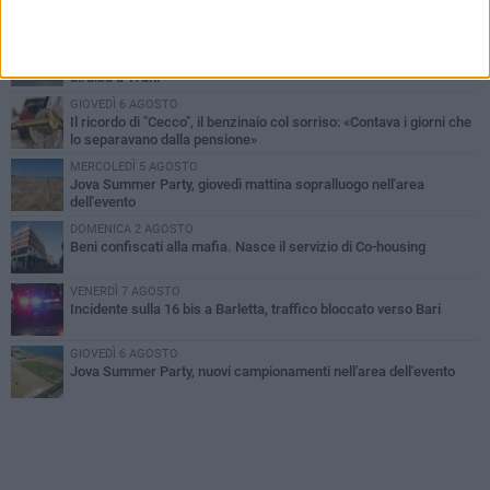
PIÙ LETTI QUESTA SETTIMANA
MERCOLEDÌ 5 AGOSTO
Barletta piange Gioacchino Dagnello: 64enne barlettano investito
all'alba a Trani
GIOVEDÌ 6 AGOSTO
Il ricordo di "Cecco", il benzinaio col sorriso: «Contava i giorni che
lo separavano dalla pensione»
MERCOLEDÌ 5 AGOSTO
Jova Summer Party, giovedì mattina sopralluogo nell'area
dell'evento
DOMENICA 2 AGOSTO
Beni confiscati alla mafia. Nasce il servizio di Co-housing
VENERDÌ 7 AGOSTO
Incidente sulla 16 bis a Barletta, traffico bloccato verso Bari
GIOVEDÌ 6 AGOSTO
Jova Summer Party, nuovi campionamenti nell'area dell'evento