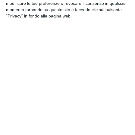
modificare le tue preferenze o revocare il consenso in qualsiasi
Anzi, la crisi aumenta la paura perché quando una donna
momento tornando su questo sito e facendo clic sul pulsante
non ha un lavoro stabile alla violenza si aggiunge la paura di
"Privacy" in fondo alla pagina web.
non avere una via d'uscita e quindi la convinzione di non
poter 'alzare la testa' perché non si è libere di farlo".
"Le donne – commenta Angela Seccia – sono spesso meno
pagate degli uomini e tra loro si registra il maggior numero
di mobilità, senza parlare delle discriminazioni dopo aver
avuto un figlio. E poi c'è l'odiosa pratica delle dimissioni in
bianco a tenere sulle spine le lavoratrici, le quali sanno bene
che in qualche cassetto è conservato il proprio
licenziamento, pronto per essere tirato fuori se solo
qualcuna ritiene di poter chiedere il rispetto dei propri diritti:
alla maternità, alla lotta sindacale e persino alla malattia".
"La politica, purtroppo, non ci aiuta ed è persino prevedibile
che le riforme sul lavoro annunciate finiranno per colpire
maggiormente le donne, per noi sarà ancora più difficile far