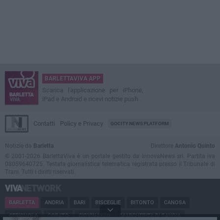
BARLETTAVIVA APP
Scarica l'applicazione per iPhone,
iPad e Android e ricevi notizie push
Contatti
Policy e Privacy
GOCITY NEWS PLATFORM
Notizie da
Barletta
Direttore
Antonio Quinto
© 2001-2026 BarlettaViva è un portale gestito da InnovaNews srl. Partita iva
08059640725. Testata giornalistica telematica registrata presso il Tribunale di
Trani. Tutti i diritti riservati.
BARLETTA
ANDRIA
BARI
BISCEGLIE
BITONTO
CANOSA
CERIGNOLA
CORATO
GIOVINAZZO
MARGHERITA DI SAVOIA