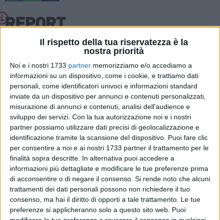
Il rispetto della tua riservatezza è la
nostra priorità
«Continua il degrado del sottovia Pertini a Barletta, già
Noi e i nostri 1733
partner
memorizziamo e/o accediamo a
segnalato in precedenza. Appena viene fatta la segnalazione
informazioni su un dispositivo, come i cookie, e trattiamo dati
personali, come identificatori univoci e informazioni standard
alla Bar.S.A., provvedono subito a ripristinare la decenza del
inviate da un dispositivo per annunci e contenuti personalizzati,
sottovia. Passa qualche giorno e
la situazione torna al
misurazione di annunci e contenuti, analisi dell'audience e
punto di partenza.
sviluppo dei servizi.
Con la tua autorizzazione noi e i nostri
partner possiamo utilizzare dati precisi di geolocalizzazione e
E noi cittadini che lo utilizziamo per andare a fare compere,
identificazione tramite la scansione del dispositivo. Puoi fare clic
per andare e tornare dal lavoro o per accompagnare i bimbi
per consentire a noi e ai nostri 1733 partner il trattamento per le
a scuola, siamo costretti a fare lo
slalom tra immondizia,
finalità sopra descritte. In alternativa puoi accedere a
informazioni più dettagliate e modificare le tue preferenze prima
vetri di bottiglia, deiezioni canine
, e chi più ne ha più ne
di acconsentire o di negare il consenso.
Si rende noto che alcuni
metta!
trattamenti dei dati personali possono non richiedere il tuo
consenso, ma hai il diritto di opporti a tale trattamento. Le tue
La zona via Dicuonzo - via Boggiano - via Canne - via
preferenze si applicheranno solo a questo sito web. Puoi
Palestro (e oltre), è già da molto tempo sporchissima e