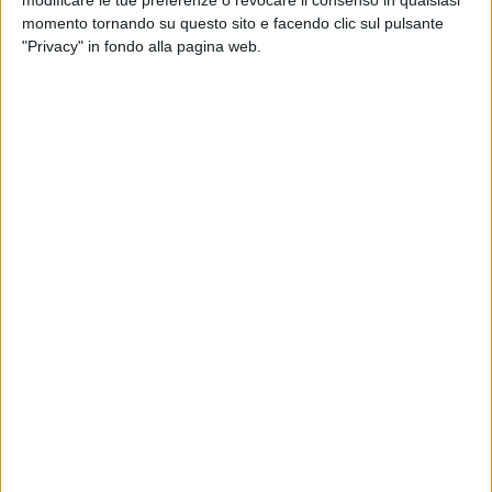
modificare le tue preferenze o revocare il consenso in qualsiasi
costantemente piena di bottiglie di birra e alcolici lasciati in
momento tornando su questo sito e facendo clic sul pulsante
ogni dove. Un po' di decenza e pulizia in più è chiedere
"Privacy" in fondo alla pagina web.
troppo?».
Elisa