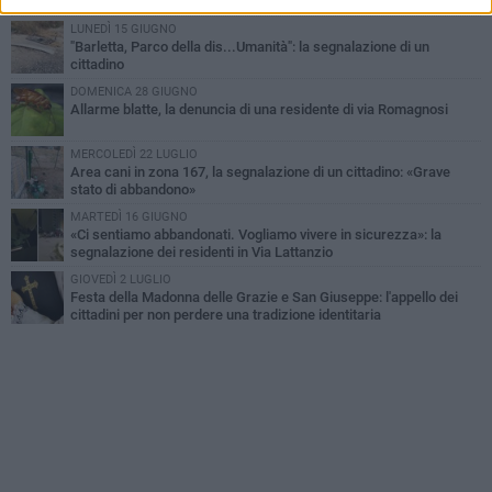
casa»
LUNEDÌ 15 GIUGNO
"Barletta, Parco della dis...Umanità": la segnalazione di un
cittadino
DOMENICA 28 GIUGNO
Allarme blatte, la denuncia di una residente di via Romagnosi
MERCOLEDÌ 22 LUGLIO
Area cani in zona 167, la segnalazione di un cittadino: «Grave
stato di abbandono»
MARTEDÌ 16 GIUGNO
«Ci sentiamo abbandonati. Vogliamo vivere in sicurezza»: la
segnalazione dei residenti in Via Lattanzio
GIOVEDÌ 2 LUGLIO
Festa della Madonna delle Grazie e San Giuseppe: l'appello dei
cittadini per non perdere una tradizione identitaria