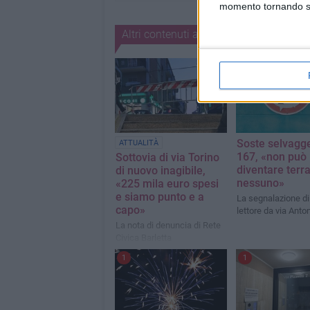
momento tornando su 
Altri contenuti a tema
Soste selvagge
ATTUALITÀ
167, «non può
Sottovia di via Torino
diventare terra
di nuovo inagibile,
nessuno»
«225 mila euro spesi
e siamo punto e a
La segnalazione di
capo»
lettore da via Anto
La nota di denuncia di Rete
Civica Barletta
1
1