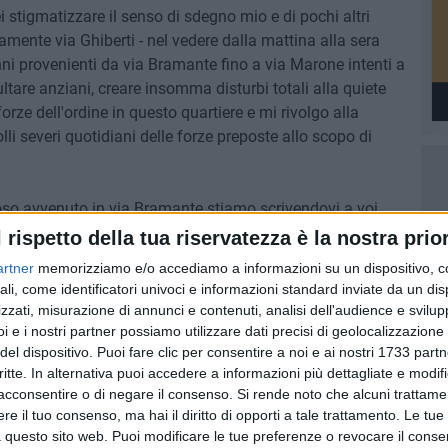
i stigmatizzare il senso di sdegno mio e di pochi altri
samente via Ghiberti - nel vedere dalla mattina alla sera
nni provenienti da via Bramante fino a via Marone intenti a
ultare anziani, creare insomma disturbi totali alla quiete
orze dell'ordine in questo quartiere e mi rivolgo alla
lli severi quotidiani delle forze preposte allo scopo di
oso avvenuto in via Bramante stiamo scrivendovi a voi
a una pattuglia di controllo. Qui le forze dell'ordine
l rispetto della tua riservatezza è la nostra prior
a questo caos totale. Segnalate adesso ai vigili quello che
artner
memorizziamo e/o accediamo a informazioni su un dispositivo, c
subito, grazie».
ali, come identificatori univoci e informazioni standard inviate da un di
zzati, misurazione di annunci e contenuti, analisi dell'audience e svilupp
i e i nostri partner possiamo utilizzare dati precisi di geolocalizzazione 
del dispositivo. Puoi fare clic per consentire a noi e ai nostri 1733 partn
critte. In alternativa puoi accedere a informazioni più dettagliate e modif
acconsentire o di negare il consenso.
Si rende noto che alcuni trattamen
e il tuo consenso, ma hai il diritto di opporti a tale trattamento. Le tue
 questo sito web. Puoi modificare le tue preferenze o revocare il conse