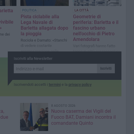
rletta
POLITICA
LA CITTÀ
Pista ciclabile alla
Geometrie di
ivibile
Lega Navale di
periferia: Barletta e il
»
Barletta allagata dopo
fascino urbano
la pioggia
nell'occhio di Pietro
ne dei
Amendolara
Rociola e Damato: «Stanchi
di vedere costante
Vari fotografi hanno fatto
approssimazione nelle
tappa in città per raccontare
opere pubbliche»
in modo inedito la nuova 167
Iscriviti alla Newsletter
Iscriviti
Iscrivendoti accetti i
termini
e la
privacy policy
8 AGOSTO 2026
a,
Nuova caserma dei Vigili del
 due
Fuoco BAT, Damiani incontra il
comandante Quinto