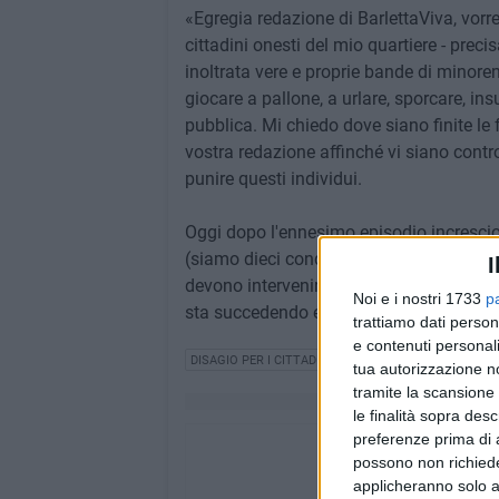
«Egregia redazione di BarlettaViva, vorre
cittadini onesti del mio quartiere - preci
inoltrata vere e proprie bande di minore
giocare a pallone, a urlare, sporcare, ins
pubblica. Mi chiedo dove siano finite le f
vostra redazione affinché vi siano contro
punire questi individui.
Oggi dopo l'ennesimo episodio incresci
(siamo dieci condomini) per sollecitare or
I
devono intervenire per mettere un freno 
Noi e i nostri 1733
p
sta succedendo e chiedete di intervenire 
trattiamo dati person
e contenuti personali
DISAGIO PER I CITTADINI
PERIFERIA
tua autorizzazione no
tramite la scansione 
le finalità sopra des
preferenze prima di 
possono non richieder
applicheranno solo a