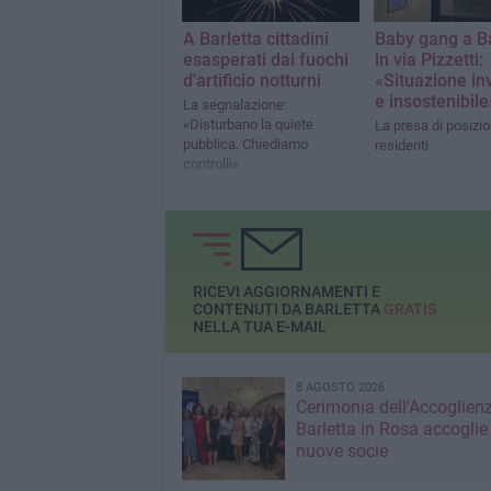
A Barletta cittadini
Baby gang a Ba
esasperati dai fuochi
in via Pizzetti:
d'artificio notturni
«Situazione inv
e insostenibile
La segnalazione:
«Disturbano la quiete
La presa di posizio
pubblica. Chiediamo
residenti
controlli»
RICEVI AGGIORNAMENTI E
CONTENUTI DA BARLETTA
GRATIS
NELLA TUA E-MAIL
8 AGOSTO 2026
Cerimonia dell'Accoglienz
Barletta in Rosa accoglie
nuove socie