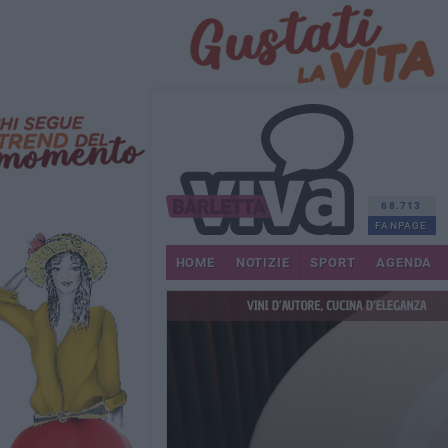
68.713
FANPAGE
HOME
NOTIZIE
SPORT
AGENDA