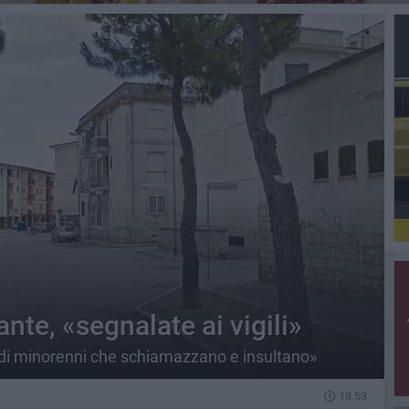
nte, «segnalate ai vigili»
 di minorenni che schiamazzano e insultano»
18.53