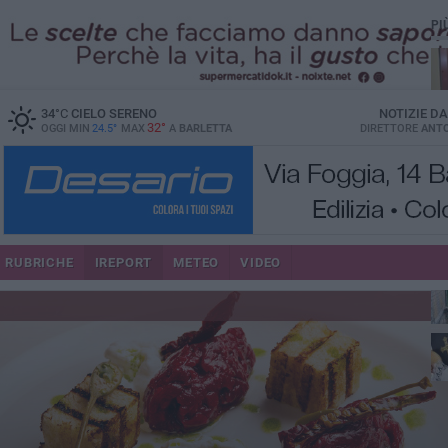
PI
34
°C
CIELO SERENO
NOTIZIE D
32°
OGGI MIN
24.5°
MAX
A
BARLETTA
DIRETTORE
ANTO
RUBRICHE
IREPORT
METEO
VIDEO
più
per