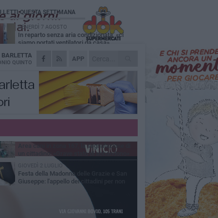
Ù LETTI QUESTA SETTIMANA
VENERDÌ 7 AGOSTO
In reparto senza aria condizionata, «ci
siamo portati ventilatori da casa»
A
BARLETTA
LUNEDÌ 15 GIUGNO
APP
"Barletta, Parco della dis...Umanità": la
NIO QUINTO
segnalazione di un cittadino
DOMENICA 28 GIUGNO
Allarme blatte, la denuncia di una residente
di via Romagnosi
GIOVEDÌ 9 LUGLIO
Festa patronale, segnalazione di un
cittadino sull'area delle giostre: «Servono
 controlli»
MERCOLEDÌ 22 LUGLIO
Area cani in zona 167, la segnalazione di
un cittadino: «Grave stato di abbandono»
GIOVEDÌ 2 LUGLIO
Festa della Madonna delle Grazie e San
Giuseppe: l'appello dei cittadini per non
dere una tradizione identitaria