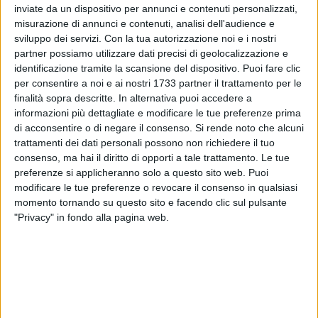
inviate da un dispositivo per annunci e contenuti personalizzati,
ALTRI VIDEO PUBBLICATI DI RECENTE
misurazione di annunci e contenuti, analisi dell'audience e
sviluppo dei servizi.
Con la tua autorizzazione noi e i nostri
partner possiamo utilizzare dati precisi di geolocalizzazione e
identificazione tramite la scansione del dispositivo. Puoi fare clic
per consentire a noi e ai nostri 1733 partner il trattamento per le
finalità sopra descritte. In alternativa puoi accedere a
informazioni più dettagliate e modificare le tue preferenze prima
di acconsentire o di negare il consenso.
Si rende noto che alcuni
trattamenti dei dati personali possono non richiedere il tuo
SOCIAL VIDEO
7 MINUTI
SOCIAL VIDEO
6 MINUTI
consenso, ma hai il diritto di opporti a tale trattamento. Le tue
Iniziati i lavori di restauro dell'ex
Inaugurazione del nuovo
preferenze si applicheranno solo a questo sito web. Puoi
convento di Sant'Andrea di
parcheggio nella stazione di
Barletta
Barletta
modificare le tue preferenze o revocare il consenso in qualsiasi
momento tornando su questo sito e facendo clic sul pulsante
"Privacy" in fondo alla pagina web.
SOCIAL VIDEO
5 MINUTI
SOCIAL VIDEO
5 MINUTI
Crisi politica il quadro
Emergenza canale H: questa