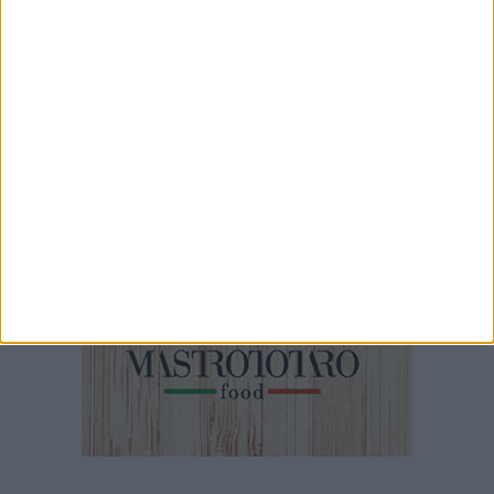
7 MINUTI
Iniziati i lavori di restauro dell'ex convento di Sant'Andrea di
Barletta
5 MINUTI
Emergenza canale H: questa mattina sopralluogo con sindaco,
Capitaneria di Porto e Aqp