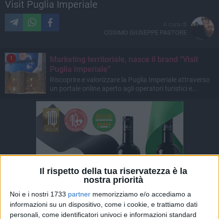
Visit Puglia Imperiale
A cura di
COSIMO GIUSEPPE PASTORE
Marketing territoriale, nasce il brand “Visit
1
Puglia Imperiale”
Riscoprire e valorizzare la Puglia Imperiale attraverso
un portale online aperto agli operatori turistici e
completamente gratuito
Il rispetto della tua riservatezza è la
nostra priorità
Noi e i nostri 1733
partner
memorizziamo e/o accediamo a
informazioni su un dispositivo, come i cookie, e trattiamo dati
personali, come identificatori univoci e informazioni standard