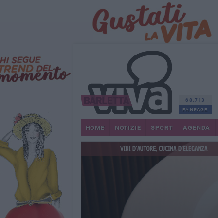
68.713
FANPAGE
HOME
NOTIZIE
SPORT
AGENDA