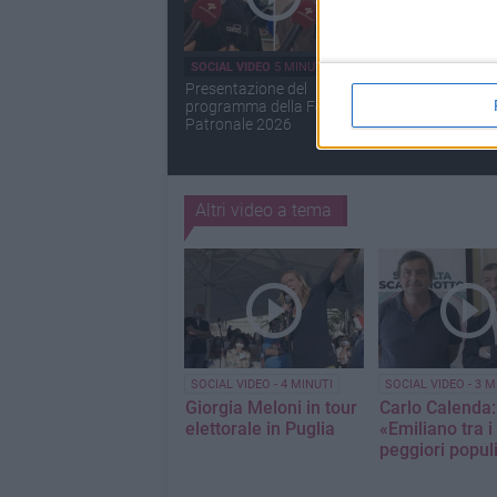
SOCIAL VIDEO
5 MINUTI
SOCIAL VIDEO
3 MI
Presentazione del
Il programma degl
programma della Festa
estivi illustrato
Patronale 2026
dall'assessore Oro
Altri video a tema
SOCIAL VIDEO - 4 MINUTI
SOCIAL VIDEO - 3 M
Giorgia Meloni in tour
Carlo Calenda:
elettorale in Puglia
«Emiliano tra i
peggiori populi