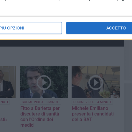
NUTI
SOCIAL VIDEO
7 MINUTI
SOCIAL VIDEO
1 MINUTO
i eventi
Zona 167: presentato
Inaugurata a Barletta la
PIÙ OPZIONI
ACCETTO
progetto area verde
nuova sede della BCC di
nzo Cilli
attrezzata e parcheggio
Andria
pubblico
INUTI
SOCIAL VIDEO - 3 MINUTI
SOCIAL VIDEO - 4 MINUTI
Fitto a Barletta per
Michele Emiliano
discutere di sanità
presenta i candidati
sti»
con l'Ordine dei
della BAT
medici