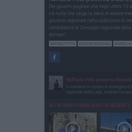
Dei governi pugliesi che negli ultimi 15 
c'è nulla che valga la pena di essere men
governo regionale nella coalizione di cen
candidatura al Consiglio regionale della 
domani".
RAFFAELE FITTO
ELEZIONI REGIONALI
ROSSELLA 
Raffaele Fitto presenta Rossella
A scendere in campo in sostegno di 
regionale della Lega, Andrea Carop
ALTRI VIDEO PUBBLICATI DI RECENTE