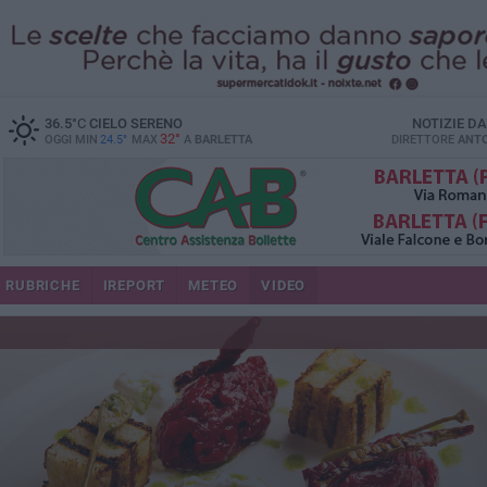
36.5
°C
CIELO SERENO
NOTIZIE D
32°
OGGI MIN
24.5°
MAX
A
BARLETTA
DIRETTORE
ANTO
RUBRICHE
IREPORT
METEO
VIDEO