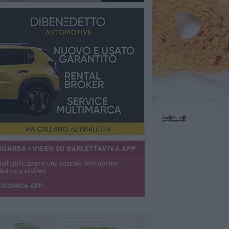
GUARDA I VIDEO SU BARLETTAVIVA APP
Sull'applicazione una sezione interamente
dedicata ai video
SCARICA APP