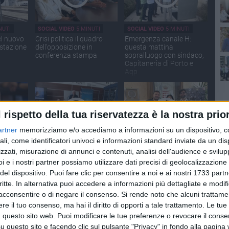
NUTI
SOCIAL VIDEO
5 MINUTI
SOCIAL VIDEO
5 MINUTI
el nuovo
Crisi politica il quadro
Emergenza canale H:
 stazione
dell'opposizione in
questa mattina
conferenza stampa
sopralluogo con sindaco,
Capitaneria di Porto e
Aqp
Po
l rispetto della tua riservatezza è la nostra prior
artner
memorizziamo e/o accediamo a informazioni su un dispositivo, c
ali, come identificatori univoci e informazioni standard inviate da un di
NUTI
SOCIAL VIDEO
6 MINUTI
SOCIAL VIDEO
2 MINUTI
zzati, misurazione di annunci e contenuti, analisi dell'audience e svilupp
ioni
Beach sprint, presentati i
Presentazione della prima
i e i nostri partner possiamo utilizzare dati precisi di geolocalizzazione 
ista a
campionati italiani 2026
edizione di "Notte d'opera
o
al Castello"
del dispositivo. Puoi fare clic per consentire a noi e ai nostri 1733 partn
critte. In alternativa puoi accedere a informazioni più dettagliate e modif
acconsentire o di negare il consenso.
Si rende noto che alcuni trattamen
e il tuo consenso, ma hai il diritto di opporti a tale trattamento. Le tue
 questo sito web. Puoi modificare le tue preferenze o revocare il conse
questo sito e facendo clic sul pulsante "Privacy" in fondo alla pagina