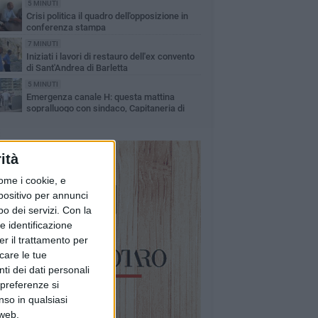
5 MINUTI
Crisi politica il quadro dell'opposizione in
conferenza stampa
7 MINUTI
Iniziati i lavori di restauro dell'ex convento
di Sant'Andrea di Barletta
5 MINUTI
Emergenza canale H: questa mattina
sopralluogo con sindaco, Capitaneria di
rto e Aqp
ità
ome i cookie, e
spositivo per annunci
o dei servizi.
Con la
e identificazione
er il trattamento per
icare le tue
ti dei dati personali
 preferenze si
nso in qualsiasi
 web.