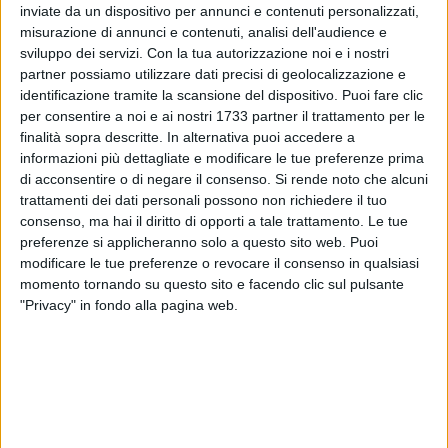
inviate da un dispositivo per annunci e contenuti personalizzati,
ALTRI VIDEO PUBBLICATI DI RECENTE
misurazione di annunci e contenuti, analisi dell'audience e
sviluppo dei servizi.
Con la tua autorizzazione noi e i nostri
partner possiamo utilizzare dati precisi di geolocalizzazione e
identificazione tramite la scansione del dispositivo. Puoi fare clic
per consentire a noi e ai nostri 1733 partner il trattamento per le
finalità sopra descritte. In alternativa puoi accedere a
informazioni più dettagliate e modificare le tue preferenze prima
di acconsentire o di negare il consenso.
Si rende noto che alcuni
trattamenti dei dati personali possono non richiedere il tuo
SOCIAL VIDEO
7 MINUTI
SOCIAL VIDEO
6 MINUTI
consenso, ma hai il diritto di opporti a tale trattamento. Le tue
Iniziati i lavori di restauro dell'ex
Inaugurazione del nuovo
convento di Sant'Andrea di
parcheggio nella stazione di
preferenze si applicheranno solo a questo sito web. Puoi
Barletta
Barletta
modificare le tue preferenze o revocare il consenso in qualsiasi
momento tornando su questo sito e facendo clic sul pulsante
"Privacy" in fondo alla pagina web.
SOCIAL VIDEO
5 MINUTI
SOCIAL VIDEO
5 MINUTI
Crisi politica il quadro
Emergenza canale H: questa