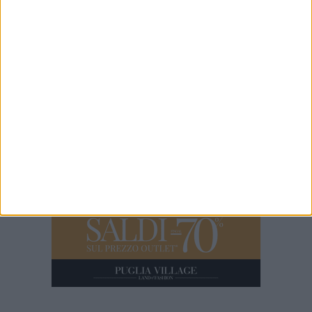
7 MINUTI
Iniziati i lavori di restauro dell'ex convento di Sant'Andrea di
Barletta
5 MINUTI
Emergenza canale H: questa mattina sopralluogo con sindaco,
Capitaneria di Porto e Aqp