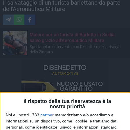
Il salvataggio di un turista barlettano da parte
dell'Aeronautica Militare
Malore per un turista di Barletta in Sicilia:
salvo grazie all'Aeronautica Militare
Spettacolare intervento con l'elicottero nella riserva
dello Zingaro
Il rispetto della tua riservatezza è la
nostra priorità
Noi e i nostri 1733
partner
memorizziamo e/o accediamo a
informazioni su un dispositivo, come i cookie, e trattiamo dati
personali, come identificatori univoci e informazioni standard