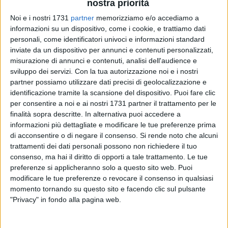
nostra priorità
Noi e i nostri 1731
partner
memorizziamo e/o accediamo a
A cura di
informazioni su un dispositivo, come i cookie, e trattiamo dati
LUCA GUERRA
personali, come identificatori univoci e informazioni standard
inviate da un dispositivo per annunci e contenuti personalizzati,
misurazione di annunci e contenuti, analisi dell'audience e
sviluppo dei servizi.
Con la tua autorizzazione noi e i nostri
Podio e conferme: questo il bilancio della partecipazione alla
partner possiamo utilizzare dati precisi di geolocalizzazione e
41^ edizione delle
"Vele di Pasqua 2015"
da parte del
Team
identificazione tramite la scansione del dispositivo. Puoi fare clic
Horizont Sailing Club
, presente all'evento internazionale
per consentire a noi e ai nostri 1731 partner il trattamento per le
dedicato ai catamarani di tutte le classi, organizzato dalla
finalità sopra descritte. In alternativa puoi accedere a
Congrega dei velisti di Cesenatico. Il sodalizio con sede tra
informazioni più dettagliate e modificare le tue preferenze prima
Margherita di Savoia e Barletta ha portato a casa il terzo
di acconsentire o di negare il consenso.
Si rende noto che alcuni
trattamenti dei dati personali possono non richiedere il tuo
posto nella competizione con una delle due imbarcazioni di
consenso, ma hai il diritto di opporti a tale trattamento. Le tue
classe "Tornado", la ITA 218 con al timone Mirko Deferio e
preferenze si applicheranno solo a questo sito web. Puoi
l'armatore e prodiere Luigi Paolillo. Sesta posizione per
modificare le tue preferenze o revocare il consenso in qualsiasi
l'altro equipaggio a bordo del " Tornado" ITA 259 timonato
momento tornando su questo sito e facendo clic sul pulsante
da Michelangelo Tambone e dal prodiere e armatore Saverio
"Privacy" in fondo alla pagina web.
Petruzzella, coppia che ha concluso la propria prova in sesta
posizione.