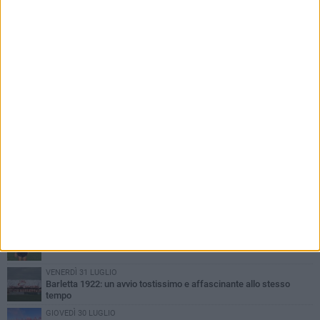
PIÙ LETTI QUESTA SETTIMANA
VENERDÌ 31 LUGLIO
Il calcio italiano piange l'immenso Franco Baresi
VENERDÌ 31 LUGLIO
Serie C Sky Wifi: fissate date e orari delle prime otto giornate di
campionato.
SABATO 1 AGOSTO
Poker di Da Silva, Barletta batte Soccer Trani 4-1 in amichevole
VENERDÌ 31 LUGLIO
Barletta 1922: un avvio tostissimo e affascinante allo stesso
tempo
GIOVEDÌ 30 LUGLIO