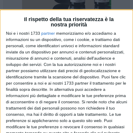
Il rispetto della tua riservatezza è la
A cura di
nostra priorità
LUCA GUERRA
Noi e i nostri 1733
partner
memorizziamo e/o accediamo a
informazioni su un dispositivo, come i cookie, e trattiamo dati
personali, come identificatori univoci e informazioni standard
Ha avuto il via ieri pomeriggio sotto un sole intenso
inviate da un dispositivo per annunci e contenuti personalizzati,
l'
undicesima edizione del trofeo velico challenge "Antonio
misurazione di annunci e contenuti, analisi dell'audience e
Pennetti"
, organizzato come da consuetudine a Trani sotto
sviluppo dei servizi.
Con la tua autorizzazione noi e i nostri
partner possiamo utilizzare dati precisi di geolocalizzazione e
l'egida dell'Ottava zona Federvela Puglia. 32 le imbarcazioni
identificazione tramite la scansione del dispositivo. Puoi fare clic
che si sono presentate al via, a testimonianza di una elevata
per consentire a noi e ai nostri 1733 partner il trattamento per le
qualità delle competizioni e degli stessi team partecipanti,
finalità sopra descritte. In alternativa puoi accedere a
tra cui barche provenienti dalla Croazia (almeno 3
informazioni più dettagliate e modificare le tue preferenze prima
imbarcazioni), dal Tirreno (Yacht club Aniene) e
di acconsentire o di negare il consenso.
Si rende noto che alcuni
dall'Adriatico settentrionale. Ai nastri di partenza, solcati alle
trattamenti dei dati personali possono non richiedere il tuo
13 in punto, anche il Moon Shine di Pesaro, imbarcazione
consenso, ma hai il diritto di opporti a tale trattamento. Le tue
preferenze si applicheranno solo a questo sito web. Puoi
che ha dettato legge in più di una circostanza in
modificare le tue preferenze o revocare il consenso in qualsiasi
manifestazioni prestigiose come Giraglia e Rolex Cup Idrusa,
momento tornando su questo sito e facendo clic sul pulsante