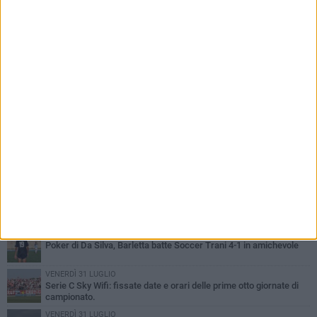
PIÙ LETTI QUESTA SETTIMANA
GIOVEDÌ 6 AGOSTO
Addio a mister Marchioro. L'uomo del Barletta in B
SABATO 1 AGOSTO
Poker di Da Silva, Barletta batte Soccer Trani 4-1 in amichevole
VENERDÌ 31 LUGLIO
Serie C Sky Wifi: fissate date e orari delle prime otto giornate di
campionato.
VENERDÌ 31 LUGLIO