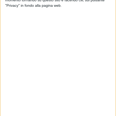
del Sailing Team Montefusco e Fetch Blu di Moro,
"Privacy" in fondo alla pagina web.
quest'ultimo chiamato a rappresentare la Puglia.
La "
Trani-Ragusa
", per questa edizione, registra numeri da
record e tante novità: è stato infatti rinnovato il sodalizio con
l'Orsan Club di Dobrovnik e parteciperanno alla regata
imbarcazioni provenienti dal mar Tirreno, da Rimini, Lecce,
Gallipoli. Per questo importante trofeo sportivo, che unisce
due culture e due mondi differenti, ottimismo e