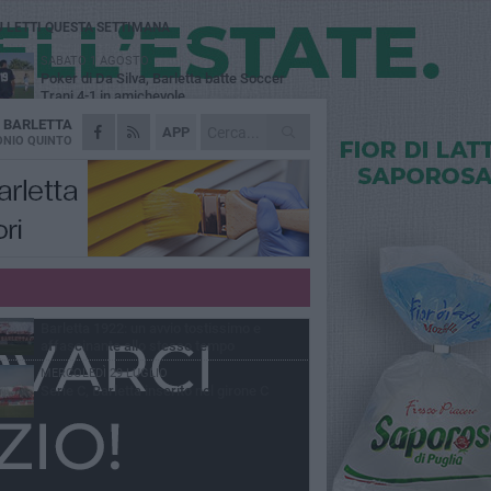
Ù LETTI QUESTA SETTIMANA
SABATO 1 AGOSTO
Poker di Da Silva, Barletta batte Soccer
Trani 4-1 in amichevole
A
BARLETTA
VENERDÌ 31 LUGLIO
APP
Serie C Sky Wifi: fissate date e orari delle
NIO QUINTO
prime otto giornate di campionato.
VENERDÌ 31 LUGLIO
Il calcio italiano piange l'immenso Franco
Baresi
GIOVEDÌ 6 AGOSTO
Addio a mister Marchioro. L'uomo del
Barletta in B
VENERDÌ 31 LUGLIO
Barletta 1922: un avvio tostissimo e
affascinante allo stesso tempo
MERCOLEDÌ 29 LUGLIO
Serie C, Barletta inserito nel girone C