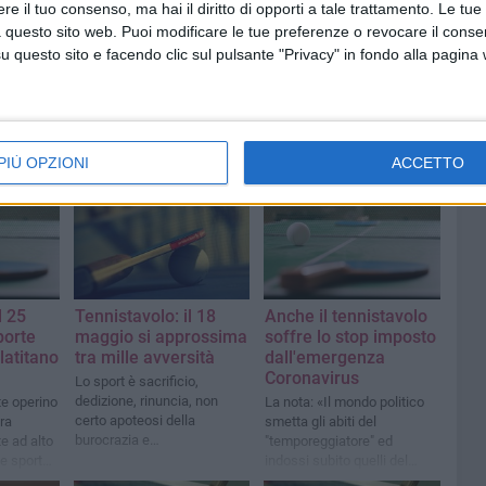
e il tuo consenso, ma hai il diritto di opporti a tale trattamento. Le tue
 questo sito web. Puoi modificare le tue preferenze o revocare il conse
questo sito e facendo clic sul pulsante "Privacy" in fondo alla pagina
PIÙ OPZIONI
ACCETTO
l 25
Tennistavolo: il 18
Anche il tennistavolo
porte
maggio si approssima
soffre lo stop imposto
latitano
tra mille avversità
dall'emergenza
Coronavirus
Lo sport è sacrificio,
dedizione, rinuncia, non
te operino
La nota: «Il mondo politico
certo apoteosi della
tra
smetta gli abiti del
burocrazia e
e ad alto
"temporeggiatore" ed
dell'insensibilità
 e sports
indossi subito quelli del
curi
"soccorritore"»