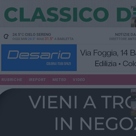
PI
24.5
°C
CIELO SERENO
NOTIZIE D
31.5°
OGGI MIN
24.5°
MAX
A
BARLETTA
DIRETTORE
ANTO
RUBRICHE
IREPORT
METEO
VIDEO