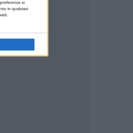
 preferenze si
nso in qualsiasi
 web.