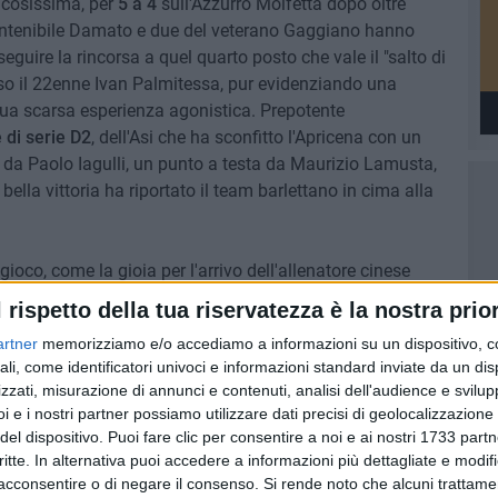
ticosissima, per
5 a 4
sull'Azzurro Molfetta dopo oltre
ncontenibile Damato e due del veterano Gaggiano hanno
eguire la rincorsa a quel quarto posto che vale il "salto di
oso il 22enne Ivan Palmitessa, pur evidenziando una
sua scarsa esperienza agonistica. Prepotente
 di serie D2
, dell'Asi che ha sconfitto l'Apricena con un
ti da Paolo Iagulli, un punto a testa da Maurizio Lamusta,
lla vittoria ha riportato il team barlettano in cima alla
gioco, come la gioia per l'arrivo dell'allenatore cinese
tiva con 30 anni di attivita' agonistica alle spalle aveva
l rispetto della tua riservatezza è la nostra prior
 non di atleti mercenari capaci solo di estorcere denari al
artner
memorizziamo e/o accediamo a informazioni su un dispositivo, c
azione. Finalmente l'Asi Lamusta Barletta puo' vantare
ali, come identificatori univoci e informazioni standard inviate da un di
uesta l'analisi di Maurizio Lamusta,vice - presidente del
zzati, misurazione di annunci e contenuti, analisi dell'audience e svilupp
i e i nostri partner possiamo utilizzare dati precisi di geolocalizzazione 
del dispositivo. Puoi fare clic per consentire a noi e ai nostri 1733 partn
ASI LAMUSTA
CAMPIONATO
critte. In alternativa puoi accedere a informazioni più dettagliate e modif
acconsentire o di negare il consenso.
Si rende noto che alcuni trattamen