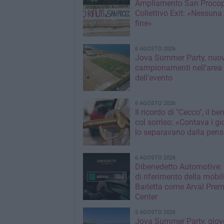
Ampliamento San Procop
Collettivo Exit: «Nessuna
fine»
6 AGOSTO 2026
Jova Summer Party, nuov
campionamenti nell'area
dell'evento
6 AGOSTO 2026
Il ricordo di "Cecco", il be
col sorriso: «Contava i gi
lo separavano dalla pens
6 AGOSTO 2026
Dibenedetto Automotive: 
di riferimento della mobil
Barletta come Arval Pre
Center
5 AGOSTO 2026
Jova Summer Party, giov