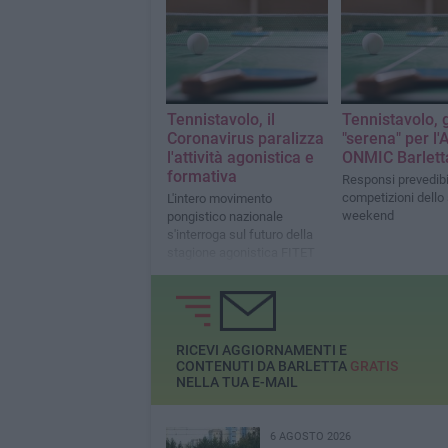
Tennistavolo, il
Tennistavolo, 
Coronavirus paralizza
"serena" per l'
l'attività agonistica e
ONMIC Barlett
formativa
Responsi prevedibil
competizioni dello
L'intero movimento
weekend
pongistico nazionale
s'interroga sul futuro della
stagione agonistica FITET
RICEVI AGGIORNAMENTI E
CONTENUTI DA BARLETTA
GRATIS
NELLA TUA E-MAIL
6 AGOSTO 2026