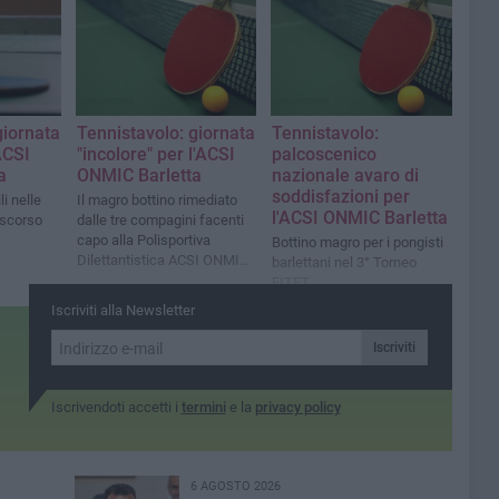
giornata
Tennistavolo: giornata
Tennistavolo:
ACSI
"incolore" per l'ACSI
palcoscenico
a
ONMIC Barletta
nazionale avaro di
soddisfazioni per
i nelle
Il magro bottino rimediato
l'ACSI ONMIC Barletta
 scorso
dalle tre compagini facenti
capo alla Polisportiva
Bottino magro per i pongisti
Dilettantistica ACSI ONMIC
barlettani nel 3° Torneo
Barletta
FITET
Iscriviti alla Newsletter
Iscriviti
Iscrivendoti accetti i
termini
e la
privacy policy
6 AGOSTO 2026