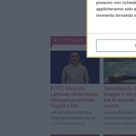
possono non richieder
applicheranno solo a
momento tornando su 
Altri contenuti a tema
FITET, Maurizio
Tennistavolo, i
Lamusta eletto nuovo
maggio è alle 
delegato provinciale
ma le Autorità 
Foggia e Bat
ancora
«Mi dedicherò con tutto
Le Autorità prepos
l'impegno possibile per far
il giusto distinguo 
sì che il tennistavolo
discipline realment
riprenda»
rischio di contagio
decisamente più si