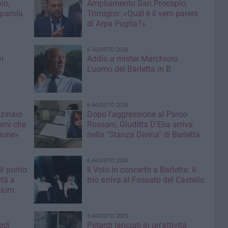
io,
Ampliamento San Procopio,
 parola
Trimigno: «Qual è il vero parere
di Arpa Puglia?»
6 AGOSTO 2026
i
Addio a mister Marchioro.
L'uomo del Barletta in B
6 AGOSTO 2026
nzinaio
Dopo l'aggressione al Parco
orni che
Rossani, Giuditta D'Elia arriva
ione»
nella "Stanza Divina" di Barletta
6 AGOSTO 2026
il punto
Il Volo in concerto a Barletta: il
ità a
trio arriva al Fossato del Castello
mium
5 AGOSTO 2026
edì
Petardi lanciati in un'attività