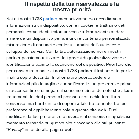
Il rispetto della tua riservatezza è la
nostra priorità
Noi e i nostri 1733
partner
memorizziamo e/o accediamo a
A cura di
informazioni su un dispositivo, come i cookie, e trattiamo dati
LUCA GUERRA
personali, come identificatori univoci e informazioni standard
inviate da un dispositivo per annunci e contenuti personalizzati,
misurazione di annunci e contenuti, analisi dell'audience e
sviluppo dei servizi.
Con la tua autorizzazione noi e i nostri
Una sola affermazione e due brucianti sconfitte: questo il
partner possiamo utilizzare dati precisi di geolocalizzazione e
magro bilancio della seconda giornata del girone di ritorno
identificazione tramite la scansione del dispositivo. Puoi fare clic
per le compagini targate
Asi Ottica Lamusta Barletta,
per consentire a noi e ai nostri 1733 partner il trattamento per le
impegnate in campo regionale e in campo nazionale nel
finalità sopra descritte. In alternativa puoi accedere a
weekend del 21-22 gennaio. Nel
campionato nazionale
informazioni più dettagliate e modificare le tue preferenze prima
maschile di serie C1
il team barlettano è stato costretto alla
di acconsentire o di negare il consenso.
Si rende noto che alcuni
capitolazione per 2 a 5 sul campo della capolista
trattamenti dei dati personali possono non richiedere il tuo
consenso, ma hai il diritto di opporti a tale trattamento. Le tue
Casamassima: enorme il divario tra le due formazioni, per
preferenze si applicheranno solo a questo sito web. Puoi
uno stop che non scalfisce le possibilità di salvezza dei
modificare le tue preferenze o revocare il consenso in qualsiasi
barlettani, che hanno realizzato punti con Vito D'Amore e
momento tornando su questo sito e facendo clic sul pulsante
Giacomo Dicataldo.
"Privacy" in fondo alla pagina web.