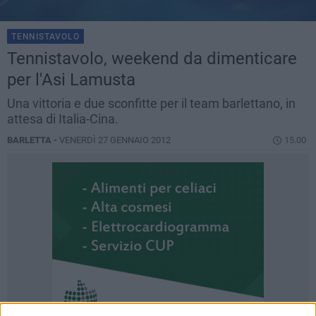
TENNISTAVOLO
Tennistavolo, weekend da dimenticare
per l'Asi Lamusta
Una vittoria e due sconfitte per il team barlettano, in
attesa di Italia-Cina.
BARLETTA -
VENERDÌ 27 GENNAIO 2012
15.00