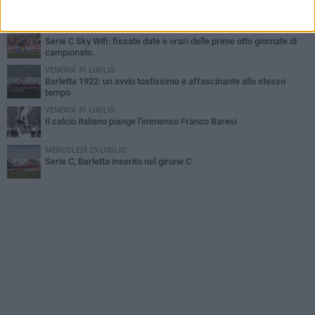
Poker di Da Silva, Barletta batte Soccer Trani 4-1 in amichevole
VENERDÌ 31 LUGLIO
Serie C Sky Wifi: fissate date e orari delle prime otto giornate di
campionato.
VENERDÌ 31 LUGLIO
Barletta 1922: un avvio tostissimo e affascinante allo stesso
tempo
VENERDÌ 31 LUGLIO
Il calcio italiano piange l'immenso Franco Baresi
MERCOLEDÌ 29 LUGLIO
Serie C, Barletta inserito nel girone C