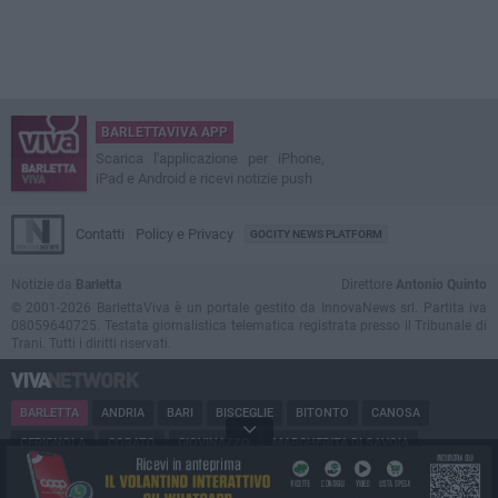
BARLETTAVIVA APP
Scarica l'applicazione per iPhone,
iPad e Android e ricevi notizie push
Contatti
Policy e Privacy
GOCITY NEWS PLATFORM
Notizie da
Barletta
Direttore
Antonio Quinto
© 2001-2026 BarlettaViva è un portale gestito da InnovaNews srl. Partita iva
08059640725. Testata giornalistica telematica registrata presso il Tribunale di
Trani. Tutti i diritti riservati.
BARLETTA
ANDRIA
BARI
BISCEGLIE
BITONTO
CANOSA
CERIGNOLA
CORATO
GIOVINAZZO
MARGHERITA DI SAVOIA
MINERVINO
MODUGNO
MOLFETTA
PUGLIA
RUVO