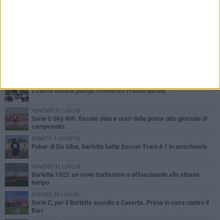
PIÙ LETTI QUESTA SETTIMANA
VENERDÌ 31 LUGLIO
Il calcio italiano piange l'immenso Franco Baresi
VENERDÌ 31 LUGLIO
Serie C Sky Wifi: fissate date e orari delle prime otto giornate di
campionato.
SABATO 1 AGOSTO
Poker di Da Silva, Barletta batte Soccer Trani 4-1 in amichevole
VENERDÌ 31 LUGLIO
Barletta 1922: un avvio tostissimo e affascinante allo stesso
tempo
GIOVEDÌ 30 LUGLIO
Serie C, per il Barletta esordio a Caserta. Prima in casa contro il
Bari