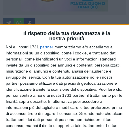
Il rispetto della tua riservatezza è la
nostra priorità
Esaurito lo "stop" programmato dalla Federazione Italiana
Noi e i nostri 1731
partner
memorizziamo e/o accediamo a
Tennistavolo per lo scorso week-end, sabato 9 e domenica
informazioni su un dispositivo, come i cookie, e trattiamo dati
personali, come identificatori univoci e informazioni standard
10 marzo prossimi ripartirà l'attività agonistica a squadre
inviate da un dispositivo per annunci e contenuti personalizzati,
FITET, sia a livello nazionale che regionale.
misurazione di annunci e contenuti, analisi dell'audience e
sviluppo dei servizi.
Con la tua autorizzazione noi e i nostri
Avversari particolarmente insidiosi attendono, in questo
partner possiamo utilizzare dati precisi di geolocalizzazione e
quarto turno di ritorno, le due compagini barlettane ( tra
identificazione tramite la scansione del dispositivo. Puoi fare clic
qualche settimana diventeranno tre con il team che prenderà
per consentire a noi e ai nostri 1731 partner il trattamento per le
parte alla Serie B Veterani) facenti capo alla Polisportiva
finalità sopra descritte. In alternativa puoi accedere a
informazioni più dettagliate e modificare le tue preferenze prima
ACSI ONMIC Barletta e militanti in Campionati a Squadre di
di acconsentire o di negare il consenso.
Si rende noto che alcuni
differente livello. Ancora una volta si ritiene opportuno dare
trattamenti dei dati personali possono non richiedere il tuo
priorità alla formazione denominata "ACSI Ottica Lamusta
consenso, ma hai il diritto di opporti a tale trattamento. Le tue