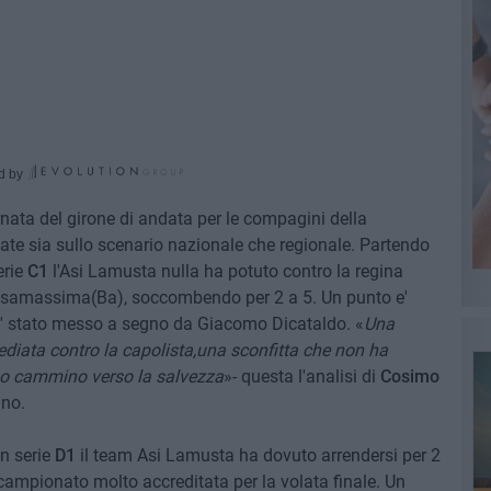
d by
iornata del girone di andata per le compagini della
te sia sullo scenario nazionale che regionale. Partendo
erie
C1
l'Asi Lamusta nulla ha potuto contro la regina
Casamassima(Ba), soccombendo per 2 a 5. Un punto e'
 e' stato messo a segno da Giacomo Dicataldo. «
Una
diata contro la capolista,una sconfitta che non ha
oso cammino verso la salvezza
»- questa l'analisi di
Cosimo
ano.
in serie
D1
il team Asi Lamusta ha dovuto arrendersi per 2
ampionato molto accreditata per la volata finale. Un