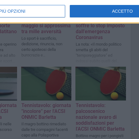
PIÙ OPZIONI
ACCETTO
l 25
Tennistavolo: il 18
Anche il tennistavolo
porte
maggio si approssima
soffre lo stop imposto
latitano
tra mille avversità
dall'emergenza
Coronavirus
Lo sport è sacrificio,
dedizione, rinuncia, non
te operino
La nota: «Il mondo politico
certo apoteosi della
tra
smetta gli abiti del
burocrazia e
e ad alto
"temporeggiatore" ed
dell'insensibilità
 e sports
indossi subito quelli del
curi
"soccorritore"»
giornata
Tennistavolo: giornata
Tennistavolo:
ACSI
"incolore" per l'ACSI
palcoscenico
a
ONMIC Barletta
nazionale avaro di
soddisfazioni per
i nelle
Il magro bottino rimediato
l'ACSI ONMIC Barletta
 scorso
dalle tre compagini facenti
capo alla Polisportiva
Bottino magro per i pongisti