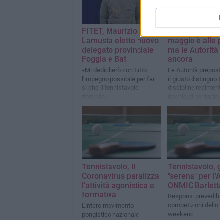
FITET, Maurizio
Tennistavolo, i
Lamusta eletto nuovo
maggio è alle 
delegato provinciale
ma le Autorità 
Foggia e Bat
ancora
«Mi dedicherò con tutto
Le Autorità prepos
l'impegno possibile per far
il giusto distinguo 
sì che il tennistavolo
discipline realment
riprenda»
rischio di contagio
decisamente più si
Tennistavolo, il
Tennistavolo, 
Coronavirus paralizza
"serena" per l'
l'attività agonistica e
ONMIC Barlett
formativa
Responsi prevedibil
competizioni dello
L'intero movimento
weekend
pongistico nazionale