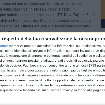
annamea ed uno da Giuseppe Damato. Anche questo
ni della classifica. In serie
D2
non si e' fatto
gine barlettana che ha prevalso sul T.T. Ruvo(Ba) per 5 a 0
zzati Ivan Palmitessa, due Maurizio Lamusta ed uno Luigi
azione l'
Asi Ottica Lamusta
si e' riavvicinata alla vetta
gittime.
l rispetto della tua riservatezza è la nostra prior
ASI LAMUSTA
SCONFITTA
CAMPIONATO
artner
memorizziamo e/o accediamo a informazioni su un dispositivo, c
ali, come identificatori univoci e informazioni standard inviate da un di
zzati, misurazione di annunci e contenuti, analisi dell'audience e svilupp
i e i nostri partner possiamo utilizzare dati precisi di geolocalizzazione 
del dispositivo. Puoi fare clic per consentire a noi e ai nostri 1733 partn
critte. In alternativa puoi accedere a informazioni più dettagliate e modif
acconsentire o di negare il consenso.
Si rende noto che alcuni trattamen
e il tuo consenso, ma hai il diritto di opporti a tale trattamento. Le tue
 questo sito web. Puoi modificare le tue preferenze o revocare il conse
questo sito e facendo clic sul pulsante "Privacy" in fondo alla pagina