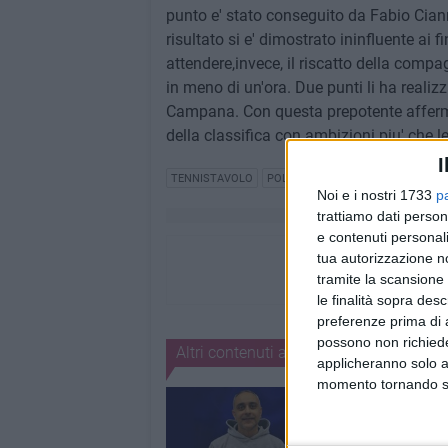
punto e' stato conseguito da Fabio Ci
risultato si e' dimostrato ininfluente ai fi
attendere,invece, il riscatto della compa
in meno di un'ora. Due punti li ha reali
Campana. Con questa prepotente afferm
della classifica con ambizioni piu' che le
I
TENNISTAVOLO
POLISPORTIVA DILETTANTISTICA 
Noi e i nostri 1733
p
trattiamo dati person
e contenuti personali
tua autorizzazione no
tramite la scansione 
le finalità sopra des
preferenze prima di 
possono non richieder
Altri contenuti a tema
applicheranno solo a
momento tornando su 