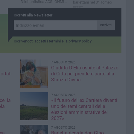
Dilettantistica ACSI ONMIC
barlettani nel 3° Torneo
Barletta
FITET
Iscriviti alla Newsletter
Iscriviti
Iscrivendoti accetti i
termini
e la
privacy policy
7 AGOSTO 2026
Giuditta D’Elia ospite al Palazzo
ortati
di Città per prendere parte alla
Stanza Divina
7 AGOSTO 2026
ce: la
«Il futuro dell'ex Cartiera diventi
ola
uno dei temi centrali delle
elezioni amministrative del
2027»
7 AGOSTO 2026
ea,
Barletta ricorda don Gino