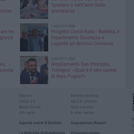
Spadaro a vent’anni dalla
isione
scomparsa
7 AGOSTO 2026
ani tre
Progetto Civico Italia - Barletta, il
 grandi
Dipartimento Sicurezza e
Legalità ad Antonio Corvasce
6 AGOSTO 2026
io,
Ampliamento San Procopio,
 parola
Trimigno: «Qual è il vero parere
di Arpa Puglia?»
Scacchi
Barletta Giuridica
Calcio a 5
Bar.S.A. informa
Beach Soccer
Auto e motori
Altri sport
In Web Veritas
I
Agenda eventi di Barletta
Segnalazioni iReport
R
B
Le Rubriche di BarlettaViva
Previsioni meteo