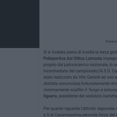
Powere
Si e' rivelata piena di insidie la terza g
Polisportiva Asi Ottica Lamusta
impegna
proprio dal palcoscenico nazionale, in s
incontrastata del campionato,l'A.S.D. 
stato realizzato da Vito Gerardi ed uno
disfatta annunciata,fortunatamente rime
minimamente scalfito il "lungo e tortu
Sguera
, presidente del sodalizio barlett
Per quanto riguarda l'attivita' regionale, 
a 5 al Casamassima,seconda forza del c