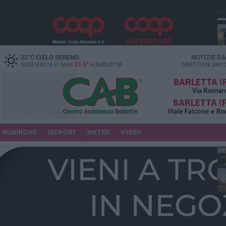
PI
32
°C
CIELO SERENO
NOTIZIE D
31.5°
OGGI MIN
24.5°
MAX
A
BARLETTA
DIRETTORE
ANTO
RUBRICHE
IREPORT
METEO
VIDEO