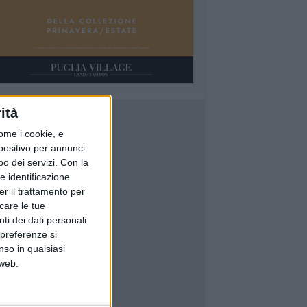
ità
ome i cookie, e
spositivo per annunci
o dei servizi.
Con la
e identificazione
er il trattamento per
icare le tue
ti dei dati personali
 preferenze si
nso in qualsiasi
 web.