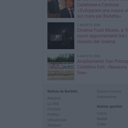
Calabrese e Cardone:
«Sviluppare una nuova v
sul mare per Barletta»
7 AGOSTO 2026
Cinema Fuori Museo, a Tr
nuovi appuntamenti tra i
classici del cinema
6 AGOSTO 2026
Ampliamento San Procop
Collettivo Exit: «Nessuna
fine»
Notizie da Barletta
Scuola e Lavoro
Associazioni
Religioni
La città
Notizie sportive
Cronaca
Calcio
Politica
Basket
Istituzionale
Volley
Territorio