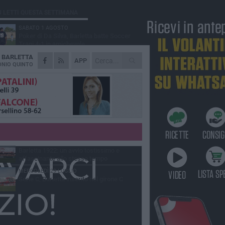
Ù LETTI QUESTA SETTIMANA
SABATO 1 AGOSTO
Poker di Da Silva, Barletta batte Soccer
Trani 4-1 in amichevole
A
BARLETTA
VENERDÌ 31 LUGLIO
APP
Serie C Sky Wifi: fissate date e orari delle
NIO QUINTO
prime otto giornate di campionato.
VENERDÌ 31 LUGLIO
Il calcio italiano piange l'immenso Franco
Baresi
GIOVEDÌ 6 AGOSTO
Addio a mister Marchioro. L'uomo del
Barletta in B
VENERDÌ 31 LUGLIO
Barletta 1922: un avvio tostissimo e
affascinante allo stesso tempo
MERCOLEDÌ 29 LUGLIO
Serie C, Barletta inserito nel girone C