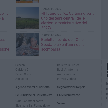
7 AGOSTO 2026
ce: la
«Il futuro dell'ex Cartiera diventi
ola
uno dei temi centrali delle
elezioni amministrative del
2027»
7 AGOSTO 2026
ea,
Barletta ricorda don Gino
Spadaro a vent’anni dalla
isione
scomparsa
Scacchi
Barletta Giuridica
Calcio a 5
Bar.S.A. informa
Beach Soccer
Auto e motori
Altri sport
In Web Veritas
I
Agenda eventi di Barletta
Segnalazioni iReport
R
B
Le Rubriche di BarlettaViva
Previsioni meteo
i
Cara Barletta ti scrivo
Video
Sicur.a.l.a S.r.l Formazione