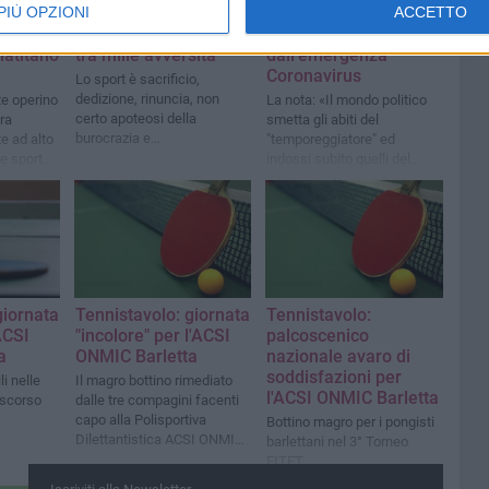
PIÙ OPZIONI
ACCETTO
l 25
Tennistavolo: il 18
Anche il tennistavolo
porte
maggio si approssima
soffre lo stop imposto
latitano
tra mille avversità
dall'emergenza
Coronavirus
Lo sport è sacrificio,
dedizione, rinuncia, non
te operino
La nota: «Il mondo politico
certo apoteosi della
tra
smetta gli abiti del
burocrazia e
e ad alto
"temporeggiatore" ed
dell'insensibilità
 e sports
indossi subito quelli del
curi
"soccorritore"»
giornata
Tennistavolo: giornata
Tennistavolo:
ACSI
"incolore" per l'ACSI
palcoscenico
a
ONMIC Barletta
nazionale avaro di
soddisfazioni per
i nelle
Il magro bottino rimediato
l'ACSI ONMIC Barletta
 scorso
dalle tre compagini facenti
capo alla Polisportiva
Bottino magro per i pongisti
Dilettantistica ACSI ONMIC
barlettani nel 3° Torneo
Barletta
FITET