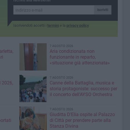
Iscriviti alla Newsletter
Iscriviti
Iscrivendoti accetti i
termini
e la
privacy policy
7 AGOSTO 2026
rletta,
Aria condizionata non
ri
funzionante in reparto,
«situazione già attenzionata»
7 AGOSTO 2026
 2026,
Canne della Battaglia, musica e
storia protagoniste: successo per
il concerto dell’AYSO Orchestra
7 AGOSTO 2026
Giuditta D’Elia ospite al Palazzo
ortati
di Città per prendere parte alla
Stanza Divina