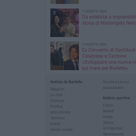
7 AGOSTO 2026
Da estetista a imprenditri
storia di Mariangela Nev
7 AGOSTO 2026
Ex Convento di Sant'Andr
Calabrese e Cardone:
«Sviluppare una nuova v
sul mare per Barletta»
Notizie da Barletta
Scuola e Lavoro
Associazioni
Religioni
La città
Notizie sportive
Cronaca
Calcio
Politica
Basket
Istituzionale
Volley
Territorio
Tennis
Eventi
Arti Marziali
Servizi sociali
Tennistavolo