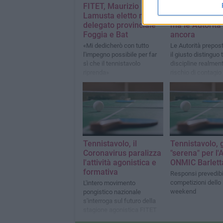
FITET, Maurizio
Tennistavolo, i
Lamusta eletto nuovo
maggio è alle 
delegato provinciale
ma le Autorità 
Foggia e Bat
ancora
«Mi dedicherò con tutto
Le Autorità prepos
l'impegno possibile per far
il giusto distinguo 
sì che il tennistavolo
discipline realment
riprenda»
rischio di contagio
decisamente più si
Tennistavolo, il
Tennistavolo, 
Coronavirus paralizza
"serena" per l'
l'attività agonistica e
ONMIC Barlett
formativa
Responsi prevedibil
competizioni dello
L'intero movimento
weekend
pongistico nazionale
s'interroga sul futuro della
stagione agonistica FITET