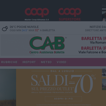
PI
26
°C
POCHE NUVOLE
NOTIZIE D
32°
OGGI MIN
24.5°
MAX
A
BARLETTA
DIRETTORE
ANTO
RUBRICHE
IREPORT
METEO
VIDEO