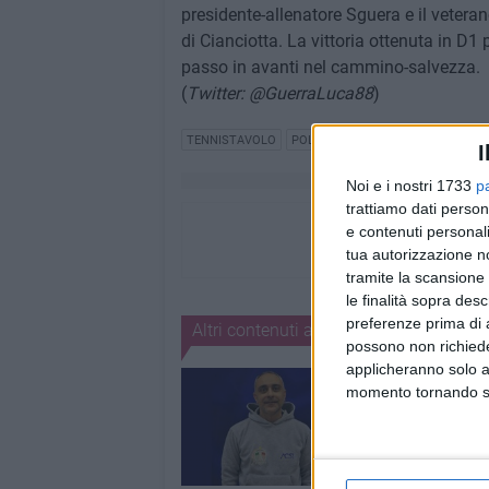
presidente-allenatore Sguera e il veteran
di Cianciotta. La vittoria ottenuta in D1
passo in avanti nel cammino-salvezza.
(
Twitter: @GuerraLuca88
)
TENNISTAVOLO
POLISPORTIVA DILETTANTISTICA 
I
Noi e i nostri 1733
p
trattiamo dati person
e contenuti personali
tua autorizzazione no
tramite la scansione 
le finalità sopra des
preferenze prima di 
Altri contenuti a tema
possono non richieder
applicheranno solo a
momento tornando su 