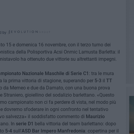
d by
ato 15 e domenica 16 novembre, con il terzo turno dei
onistica della Polisportiva Acsi Onmic Lamusta Barletta: il
nnistavolo ha ottenuto due vittorie su altrettanti impegni.
mpionato Nazionale Maschile di Serie C1
: tra le mura
 la prima vittoria di stagione, superando per
5-3
il
TT
egno da Memeo e due da Damato, con una buona prova
Straniero, gioiellino del sodalizio barlettano. «Questo
simo campionato non ci fa perdere di vista, nel modo più
he dovremo sfoderare in ogni confronto nel tentativo
ttivo salvezza» il soddisfatto commento di
Maurizio
tano. In
serie D1
bella vittoria del team barlettano: dopo
ato
5-4
sull'
ASD Bar Impero Manfredonia
: copertina per il