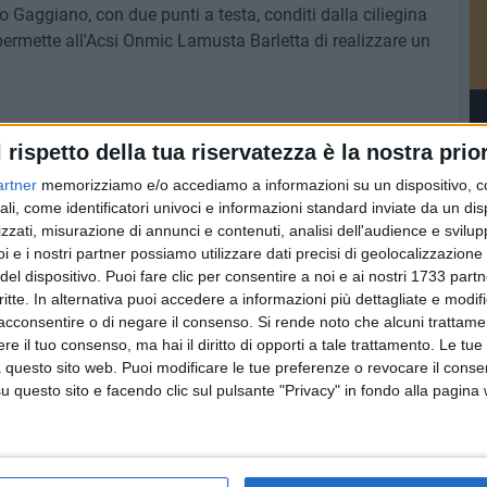
o Gaggiano, con due punti a testa, conditi dalla ciliegina
 permette all'Acsi Onmic Lamusta Barletta di realizzare un
ASI LAMUSTA
l rispetto della tua riservatezza è la nostra prior
artner
memorizziamo e/o accediamo a informazioni su un dispositivo, c
ali, come identificatori univoci e informazioni standard inviate da un di
zzati, misurazione di annunci e contenuti, analisi dell'audience e svilupp
i e i nostri partner possiamo utilizzare dati precisi di geolocalizzazione 
del dispositivo. Puoi fare clic per consentire a noi e ai nostri 1733 partn
critte. In alternativa puoi accedere a informazioni più dettagliate e modif
acconsentire o di negare il consenso.
Si rende noto che alcuni trattamen
e il tuo consenso, ma hai il diritto di opporti a tale trattamento. Le tue
 questo sito web. Puoi modificare le tue preferenze o revocare il conse
questo sito e facendo clic sul pulsante "Privacy" in fondo alla pagina