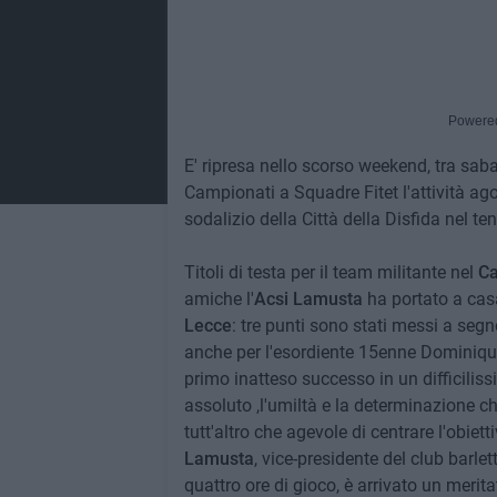
Powere
E' ripresa nello scorso weekend, tra sab
Campionati a Squadre Fitet l'attività ag
sodalizio della Città della Disfida nel te
Titoli di testa per il team militante nel
Ca
amiche l'
Acsi Lamusta
ha portato a casa
Lecce
: tre punti sono stati messi a s
anche per l'esordiente 15enne Dominique 
primo inatteso successo in un difficilis
assoluto ,l'umiltà e la determinazione c
tutt'altro che agevole di centrare l'obie
Lamusta
, vice-presidente del club barlet
quattro ore di gioco, è arrivato un merit