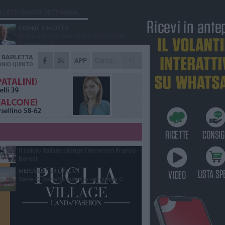
Ù LETTI QUESTA SETTIMANA
GIOVEDÌ 6 AGOSTO
Addio a mister Marchioro. L'uomo del
Barletta in B
A
BARLETTA
SABATO 1 AGOSTO
APP
Poker di Da Silva, Barletta batte Soccer
NIO QUINTO
Trani 4-1 in amichevole
VENERDÌ 31 LUGLIO
Serie C Sky Wifi: fissate date e orari delle
prime otto giornate di campionato.
VENERDÌ 31 LUGLIO
Barletta 1922: un avvio tostissimo e
affascinante allo stesso tempo
VENERDÌ 31 LUGLIO
Il calcio italiano piange l'immenso Franco
Baresi
MERCOLEDÌ 29 LUGLIO
Serie C, Barletta inserito nel girone C