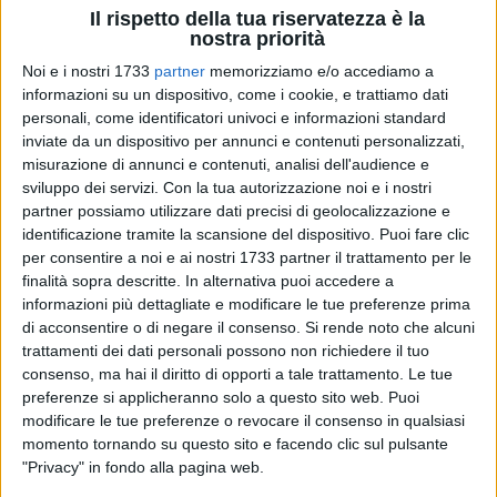
Il rispetto della tua riservatezza è la
nostra priorità
A cura di
Noi e i nostri 1733
partner
memorizziamo e/o accediamo a
LUCA GUERRA
informazioni su un dispositivo, come i cookie, e trattiamo dati
personali, come identificatori univoci e informazioni standard
inviate da un dispositivo per annunci e contenuti personalizzati,
Volta al termine la regular season, è tempo di mettere nel
misurazione di annunci e contenuti, analisi dell'audience e
sviluppo dei servizi.
Con la tua autorizzazione noi e i nostri
mirino i tornei di fine stagione per la
Polisportiva Asi Ottica
partner possiamo utilizzare dati precisi di geolocalizzazione e
Lamusta Barletta
. Terminata infatti senza soddisfazione
identificazione tramite la scansione del dispositivo. Puoi fare clic
alcuna l'attività agonistica a squadre targata FITET in
per consentire a noi e ai nostri 1733 partner il trattamento per le
ambito regionale e nazionale, la società barlettana darà
finalità sopra descritte. In alternativa puoi accedere a
spazio in questo finale di stagione solo all'attività
informazioni più dettagliate e modificare le tue preferenze prima
individuale su scala regionale e nazionale. Nello scorso
di acconsentire o di negare il consenso.
Si rende noto che alcuni
week-end il
Palatennistavolo "Aldo De Santis" di Terni
ha
trattamenti dei dati personali possono non richiedere il tuo
consenso, ma hai il diritto di opporti a tale trattamento. Le tue
ospitato il Torneo Nazionale Individuale di Quarta
preferenze si applicheranno solo a questo sito web. Puoi
Categoria,ultimo prestigiosissimo test in vista degli
modificare le tue preferenze o revocare il consenso in qualsiasi
imminenti Campionati Italiani Individuali FITET, in
momento tornando su questo sito e facendo clic sul pulsante
programma a Riccione dal 9 al 25 giugno. Ben 500 gli atleti
"Privacy" in fondo alla pagina web.
che si sono confrontati in una gara di elevatissimo valore