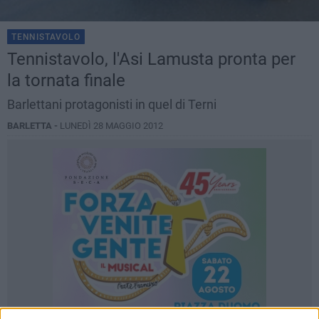
TENNISTAVOLO
Tennistavolo, l'Asi Lamusta pronta per
la tornata finale
Barlettani protagonisti in quel di Terni
BARLETTA -
LUNEDÌ 28 MAGGIO 2012