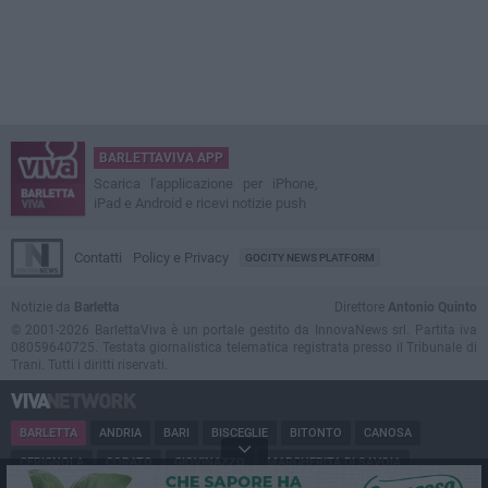
BARLETTAVIVA APP
Scarica l'applicazione per iPhone,
iPad e Android e ricevi notizie push
Contatti
Policy e Privacy
GOCITY NEWS PLATFORM
Notizie da
Barletta
Direttore
Antonio Quinto
© 2001-2026 BarlettaViva è un portale gestito da InnovaNews srl. Partita iva
08059640725. Testata giornalistica telematica registrata presso il Tribunale di
Trani. Tutti i diritti riservati.
BARLETTA
ANDRIA
BARI
BISCEGLIE
BITONTO
CANOSA
CERIGNOLA
CORATO
GIOVINAZZO
MARGHERITA DI SAVOIA