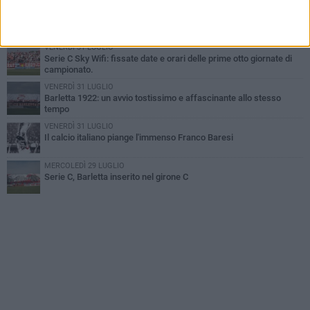
SABATO 1 AGOSTO
Poker di Da Silva, Barletta batte Soccer Trani 4-1 in amichevole
VENERDÌ 31 LUGLIO
Serie C Sky Wifi: fissate date e orari delle prime otto giornate di
campionato.
VENERDÌ 31 LUGLIO
Barletta 1922: un avvio tostissimo e affascinante allo stesso
tempo
VENERDÌ 31 LUGLIO
Il calcio italiano piange l'immenso Franco Baresi
MERCOLEDÌ 29 LUGLIO
Serie C, Barletta inserito nel girone C