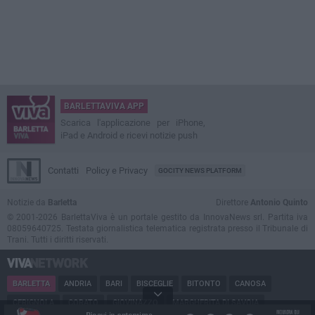
BARLETTAVIVA APP
Scarica l'applicazione per iPhone,
iPad e Android e ricevi notizie push
Contatti
Policy e Privacy
GOCITY NEWS PLATFORM
Notizie da
Barletta
Direttore
Antonio Quinto
© 2001-2026 BarlettaViva è un portale gestito da InnovaNews srl. Partita iva
08059640725. Testata giornalistica telematica registrata presso il Tribunale di
Trani. Tutti i diritti riservati.
BARLETTA
ANDRIA
BARI
BISCEGLIE
BITONTO
CANOSA
CERIGNOLA
CORATO
GIOVINAZZO
MARGHERITA DI SAVOIA