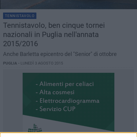
TENNISTAVOLO
Tennistavolo, ben cinque tornei
nazionali in Puglia nell'annata
2015/2016
Anche Barletta epicentro del "Senior" di ottobre
PUGLIA -
LUNEDÌ 3 AGOSTO 2015