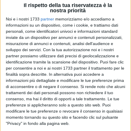
Il rispetto della tua riservatezza è la
nostra priorità
Noi e i nostri 1733
partner
memorizziamo e/o accediamo a
A cura di
informazioni su un dispositivo, come i cookie, e trattiamo dati
LUCA GUERRA
personali, come identificatori univoci e informazioni standard
inviate da un dispositivo per annunci e contenuti personalizzati,
misurazione di annunci e contenuti, analisi dell'audience e
sviluppo dei servizi.
Con la tua autorizzazione noi e i nostri
Casamassima, Barletta, Brindisi e Manfredonia. Queste le
partner possiamo utilizzare dati precisi di geolocalizzazione e
sedi di ben cinque Tornei Nazionali che il Consiglio
identificazione tramite la scansione del dispositivo. Puoi fare clic
Nazionale della Federazione Italiana di Tennistavolo ha
per consentire a noi e ai nostri 1733 partner il trattamento per le
designato nel corso dei recenti Campionati Italiani di Torino.
finalità sopra descritte. In alternativa puoi accedere a
La stagione agonistica 2015/2016, avrà ufficialmente il via
informazioni più dettagliate e modificare le tue preferenze prima
nel weekend compreso tra il 4, il 5 e il 6 settembre con il
di acconsentire o di negare il consenso.
Si rende noto che alcuni
trattamenti dei dati personali possono non richiedere il tuo
Torneo "OPEN" che si svolgerà al Palazzetto Omnisport di
consenso, ma hai il diritto di opporti a tale trattamento. Le tue
Vieste. Già assegnati i Tornei Regionali di settembre: il
preferenze si applicheranno solo a questo sito web. Puoi
"Giovanile" e "Verde Regionale" del 12-13 si disputeranno al
modificare le tue preferenze o revocare il consenso in qualsiasi
PalaPanunzio di Molfetta e prenderanno la denominazione
momento tornando su questo sito e facendo clic sul pulsante
di "Memorial Manlio Memola". Il "Blu Regionale" del 19-20 si
"Privacy" in fondo alla pagina web.
disputerà al PalaSanzio di Casamassima. Per tutti gli altri