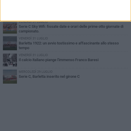
SABATO 1 AGOSTO
Poker di Da Silva, Barletta batte Soccer Trani 4-1 in amichevole
VENERDÌ 31 LUGLIO
Serie C Sky Wifi: fissate date e orari delle prime otto giornate di
campionato.
VENERDÌ 31 LUGLIO
Barletta 1922: un avvio tostissimo e affascinante allo stesso
tempo
VENERDÌ 31 LUGLIO
Il calcio italiano piange l'immenso Franco Baresi
MERCOLEDÌ 29 LUGLIO
Serie C, Barletta inserito nel girone C