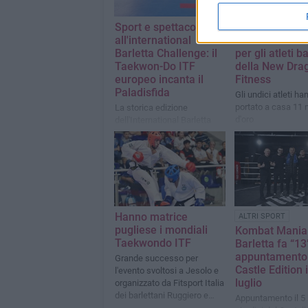
Sport e spettacolo
Kick Boxing:
all'international
straordinario r
Barletta Challenge: il
per gli atleti b
Taekwon-Do ITF
della New Dra
europeo incanta il
Fitness
Paladisfida
Gli undici atleti ha
portato a casa 11 
La storica edizione
d'oro
dell'International Barletta
Challenge si è svolta dal 22
al 24 maggio nella
suggestiva e prestigiosa
cornice del PalaDisfida
Hanno matrice
ALTRI SPORT
pugliese i mondiali
Kombat Mania
Taekwondo ITF
Barletta fa “13
appuntamento 
Grande successo per
Castle Edition i
l'evento svoltosi a Jesolo e
luglio
organizzato da Fitsport Italia
dei barlettani Ruggiero e
Appuntamento il 5 l
Giuseppe Lanotte