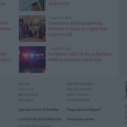
non
disponibili
8 AGOSTO 2026
le H
Cerimonia dell'Accoglienza,
imini
Barletta in Rosa accoglie due
nuove socie
7 AGOSTO 2026
 del
Incidente sulla 16 bis a Barletta,
tra il
traffico bloccato verso Bari
Scacchi
Barletta Giuridica
Calcio a 5
Bar.S.A. informa
Beach Soccer
Auto e motori
Altri sport
In Web Veritas
I
Agenda eventi di Barletta
Segnalazioni iReport
R
B
Le Rubriche di BarlettaViva
Previsioni meteo
i
Cara Barletta ti scrivo