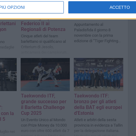
PIÙ OPZIONI
ACCETTO
Federkombat, pioggia
Barletta cornice del
isultato
di medaglie per la
Galà di arti marziali
arlettani
Federico II ai
Appuntamento al
gon
Regionali di Potenza
Paladisfida il giorno 8
novembre con la prima
Cinque atleti del team
edizione di “Tiger Fighting
barlettano si qualificano al
nno
Champion”
Criterium di Jesolo,
medaglie
anticamera dei campionati
italiani
Taekwondo ITF,
Taekwondo ITF:
grande successo per
bronzo per gli atleti
il Barletta Challenge
della BAT egli europei
”:
Cup 2025
d'Estonia
con la
l 5
Un Evento Unico al Mondo
Atleti e arbitri della sesta
con Prize Money da 10.000
provincia in evidenza a Tallin
euro con oltre 600 atleti da 7
per la delegazione italiana.
uglio nei