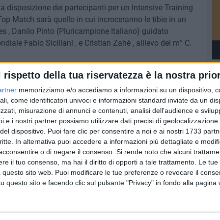
a disposizione dei partecipanti per un Intensive Training
op Match sarà quello in cui incroceranno le tibie in un
s , Danilo Pinto (Pluricampione Italiano) guidato
iale Fabio Siciliani , e Cristian Zahè , allievo del m° C.
l rispetto della tua riservatezza è la nostra prior
artner
memorizziamo e/o accediamo a informazioni su un dispositivo, c
ali, come identificatori univoci e informazioni standard inviate da un di
zzati, misurazione di annunci e contenuti, analisi dell'audience e svilupp
i e i nostri partner possiamo utilizzare dati precisi di geolocalizzazione 
del dispositivo. Puoi fare clic per consentire a noi e ai nostri 1733 partn
critte. In alternativa puoi accedere a informazioni più dettagliate e modif
acconsentire o di negare il consenso.
Si rende noto che alcuni trattamen
e il tuo consenso, ma hai il diritto di opporti a tale trattamento. Le tue
 questo sito web. Puoi modificare le tue preferenze o revocare il conse
questo sito e facendo clic sul pulsante "Privacy" in fondo alla pagina