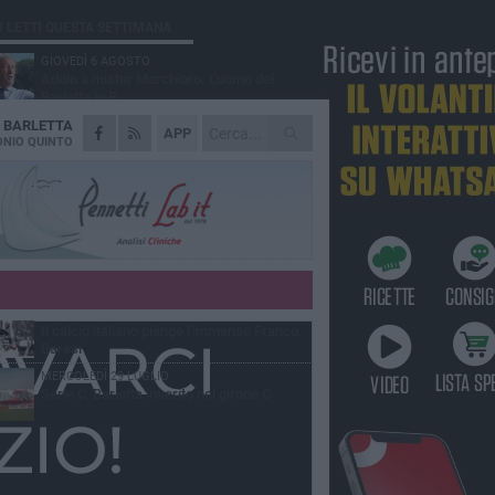
Ù LETTI QUESTA SETTIMANA
GIOVEDÌ 6 AGOSTO
Addio a mister Marchioro. L'uomo del
Barletta in B
A
BARLETTA
SABATO 1 AGOSTO
APP
Poker di Da Silva, Barletta batte Soccer
NIO QUINTO
Trani 4-1 in amichevole
VENERDÌ 31 LUGLIO
Serie C Sky Wifi: fissate date e orari delle
prime otto giornate di campionato.
VENERDÌ 31 LUGLIO
Barletta 1922: un avvio tostissimo e
affascinante allo stesso tempo
VENERDÌ 31 LUGLIO
Il calcio italiano piange l'immenso Franco
Baresi
MERCOLEDÌ 29 LUGLIO
Serie C, Barletta inserito nel girone C