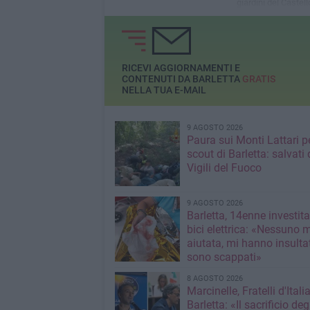
giardini del Castell
Barletta
RICEVI AGGIORNAMENTI E
CONTENUTI DA BARLETTA
GRATIS
NELLA TUA E-MAIL
9 AGOSTO 2026
Paura sui Monti Lattari p
scout di Barletta: salvati 
Vigili del Fuoco
9 AGOSTO 2026
Barletta, 14enne investit
bici elettrica: «Nessuno 
aiutata, mi hanno insultato e poi
sono scappati»
8 AGOSTO 2026
Marcinelle, Fratelli d'Italia
Barletta: «Il sacrificio deg