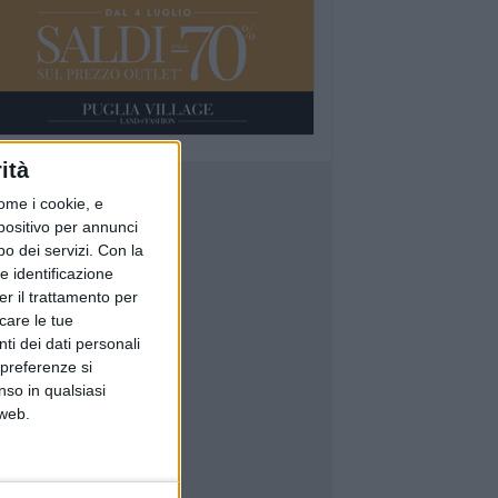
ità
ome i cookie, e
spositivo per annunci
o dei servizi.
Con la
e identificazione
er il trattamento per
icare le tue
ti dei dati personali
 preferenze si
nso in qualsiasi
 web.