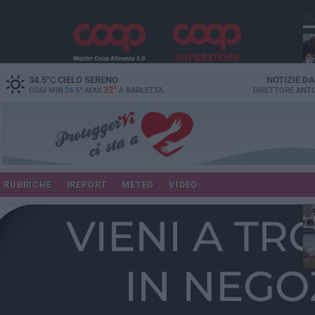
PI
34.5
°C
CIELO SERENO
NOTIZIE D
32°
OGGI MIN
24.5°
MAX
A
BARLETTA
DIRETTORE
ANTO
RUBRICHE
IREPORT
METEO
VIDEO