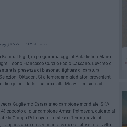
d by
Pro Kombat Fight, in programma oggi al Paladisfida Mario
Fight 1 sono Francesco Curci e Fabio Cassano. L'evento è
ntare la presenza di blasonati fighters di caratura
e Selezioni Oktagon. Si alterneranno gladiatori provenienti
i e discipline , dalla Thaiboxe alla Muay Thai sino ad
che vedrà Guglielmo Carata (neo campione mondiale ISKA
4) opposto al pluricampione Armen Petrosyan, guidato al
atello Giorgio Petrosyan. Lo stesso Team ,grazie al
 gli appassionati un seminario tecnico di altissimo livello