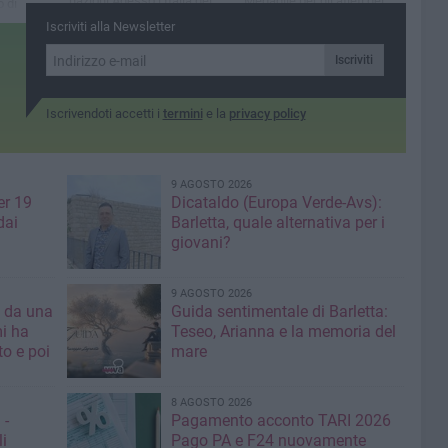
nazioni Adesso l’Italia del
Medaglie per gli atleti del
o di
taekwondo si prepara al
Team Rea Sport Canosa e
Iscriviti alla Newsletter
mondiale in programma a
della Federico II Barletta
Jesolo
Iscriviti
Iscrivendoti accetti i
termini
e la
privacy policy
9 AGOSTO 2026
er 19
Dicataldo (Europa Verde-Avs):
dai
Barletta, quale alternativa per i
giovani?
9 AGOSTO 2026
a da una
Guida sentimentale di Barletta:
mi ha
Teseo, Arianna e la memoria del
mare
8 AGOSTO 2026
 -
Pagamento acconto TARI 2026
li
Pago PA e F24 nuovamente