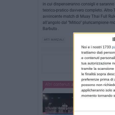
in cui dispenseranno consigli e saranno 
teorico-pratico davvero completo. Altro T
avvincente match di Muay Thai Full Rule
all'angolo dal "Mitico" pluricampione mond
Barbuto .
I
ARTI MARZIALI
Noi e i nostri 1733
p
trattiamo dati person
e contenuti personali
tua autorizzazione no
tramite la scansione 
le finalità sopra des
preferenze prima di 
Altri contenuti a tema
possono non richieder
applicheranno solo a
momento tornando su 