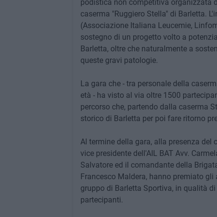
podistica non competitiva organizzata d
caserma "Ruggiero Stella" di Barletta. L'i
(Associazione Italiana Leucemie, Linfom
sostegno di un progetto volto a potenzia
Barletta, oltre che naturalmente a sosten
queste gravi patologie.
La gara che - tra personale della caserma 
età - ha visto al via oltre 1500 partecip
percorso che, partendo dalla caserma Stel
storico di Barletta per poi fare ritorno p
Al termine della gara, alla presenza del
vice presidente dell'AIL BAT Avv. Carme
Salvatore ed il comandante della Brigata
Francesco Maldera, hanno premiato gli atle
gruppo di Barletta Sportiva, in qualità 
partecipanti.