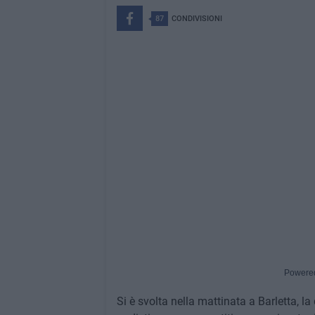
87
CONDIVISIONI
Foto Cosimo Campanella" />
Powere
Si è svolta nella mattinata a Barletta, l