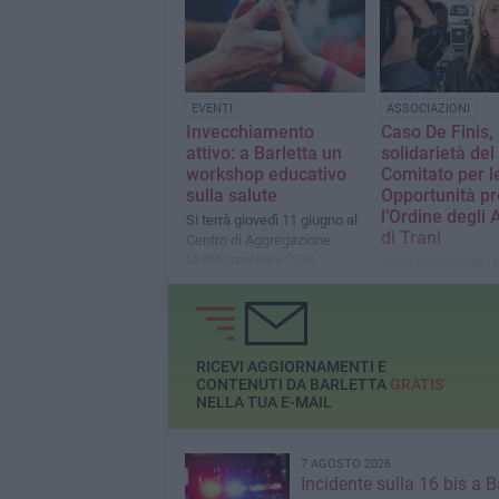
sul pontile Ammira
EVENTI
ASSOCIAZIONI
Invecchiamento
Caso De Finis,
attivo: a Barletta un
solidarietà del
workshop educativo
Comitato per l
sulla salute
Opportunità p
l’Ordine degli 
Si terrà giovedì 11 giugno al
di Trani
Centro di Aggregazione
Multifunzionale "San
«Rammarico per i t
Francesco"
assunti nella circo
ogni caso, stigmat
qualsiasi forma di
intolleranza»
RICEVI AGGIORNAMENTI E
CONTENUTI DA BARLETTA
GRATIS
NELLA TUA E-MAIL
7 AGOSTO 2026
Incidente sulla 16 bis a Ba