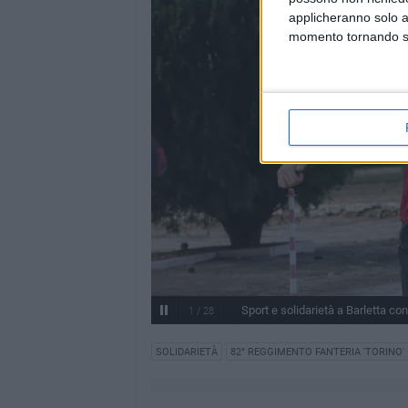
applicheranno solo a
momento tornando su 
Sport e solidarietà a Barletta con
1
/
28
SOLIDARIETÀ
82° REGGIMENTO FANTERIA 'TORINO'