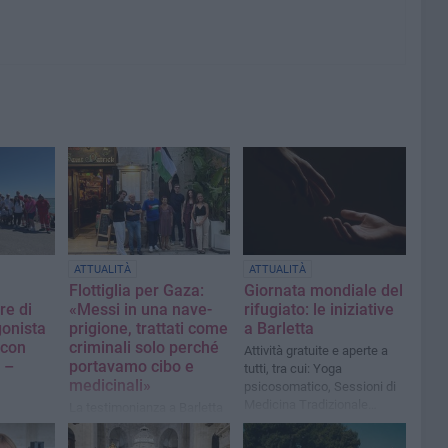
ATTUALITÀ
ATTUALITÀ
Flottiglia per Gaza:
Giornata mondiale del
re di
«Messi in una nave-
rifugiato: le iniziative
gonista
prigione, trattati come
a Barletta
 con
criminali solo perché
Attività gratuite e aperte a
 –
portavamo cibo e
tutti, tra cui: Yoga
medicinali»
psicosomatico, Sessioni di
Medicina Tradizionale
La testimonianza a Barletta
Cinese (MTC) e bagni di
a pochi giorni rilascio delle
bilità e
suono
attiviste e degli attivisti
tagoniste