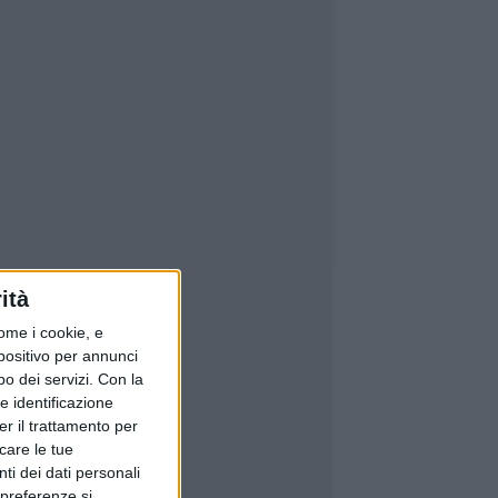
ità
ome i cookie, e
spositivo per annunci
o dei servizi.
Con la
e identificazione
er il trattamento per
icare le tue
ti dei dati personali
 preferenze si