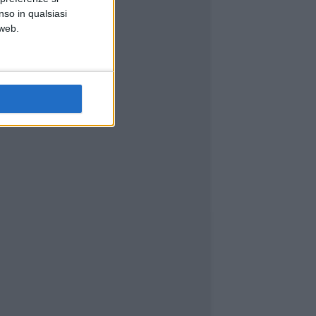
nso in qualsiasi
 web.