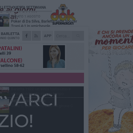
Ù LETTI QUESTA SETTIMANA
SABATO 1 AGOSTO
Poker di Da Silva, Barletta batte Soccer
Trani 4-1 in amichevole
A
BARLETTA
VENERDÌ 31 LUGLIO
APP
Serie C Sky Wifi: fissate date e orari delle
NIO QUINTO
prime otto giornate di campionato.
VENERDÌ 31 LUGLIO
Il calcio italiano piange l'immenso Franco
Baresi
GIOVEDÌ 6 AGOSTO
Addio a mister Marchioro. L'uomo del
Barletta in B
VENERDÌ 31 LUGLIO
Barletta 1922: un avvio tostissimo e
affascinante allo stesso tempo
MERCOLEDÌ 29 LUGLIO
Serie C, Barletta inserito nel girone C