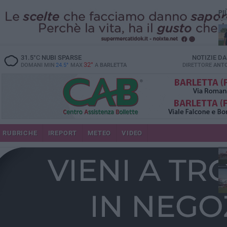
PI
31.5
°C
NUBI SPARSE
NOTIZIE D
32°
DOMANI MIN
24.5°
MAX
A
BARLETTA
DIRETTORE
ANTO
RUBRICHE
IREPORT
METEO
VIDEO