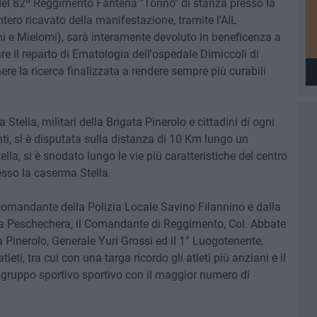
el 82º Reggimento Fanteria "Torino" di stanza presso la
ntero ricavato della manifestazione, tramite l'AIL
i e Mielomi), sarà interamente devoluto in beneficenza a
re il reparto di Ematologia dell'ospedale Dimiccoli di
ere la ricerca finalizzata a rendere sempre più curabili
Stella, militari della Brigata Pinerolo e cittadini di ogni
anti, si è disputata sulla distanza di 10 Km lungo un
la, si è snodato lungo le vie più caratteristiche del centro
resso la caserma Stella.
 comandante della Polizia Locale Savino Filannino e dalla
la Peschechera, il Comandante di Reggimento, Col. Abbate
 Pinerolo, Generale Yuri Grossi ed il 1° Luogotenente,
ti, tra cui con una targa ricordo gli atleti più anziani e il
di gruppo sportivo sportivo con il maggior numero di