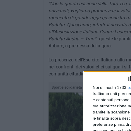
"Con la quarta edizione della Toro Ten, a
universali, vogliamo promuovere il valor
momento di grande aggregazione tra militar
Barletta. Quest'anno, infatti, il ricavato 
all'Associazione Italiana Contro Leucemi
Barletta Andria – Trani":
queste le parol
Abbate, a premessa della gara.
La presenza dell'Esercito Italiano alla 
nei confronti dei valori etici sui quali si
comunità cittadina barlettana.
I
Sport e solidarietà a Barletta con la quarta edizi
Noi e i nostri 1733
p
trattiamo dati person
e contenuti personali
tua autorizzazione no
tramite la scansione 
le finalità sopra des
preferenze prima di 
possono non richieder