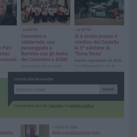
Domenico Centrone, Sara
glio Fucci
Suriano e Simona Losito
LA CITTÀ
LA CITTÀ
Cammino e
Si è svolta presso il
solidarietà: una
rivellino del Castello
e Pari
passeggiata a
la 5ª edizione di
resso
Barletta con gli Amici
“Dona forza"
Avvocati
del Cammino e AISM
Evento organizzato da AVIS,
in collaborazione con le
Una serata che ha unito
forze dell'ordine del territorio
movimento, solidarietà e
oni
amicizia in occasione della
stanza e,
Iscriviti alla Newsletter
settimana nazionale della
izza
sclerosi multipla
Iscriviti
Iscrivendoti accetti i
termini
e la
privacy policy
7 AGOSTO 2026
rletta,
Aria condizionata non