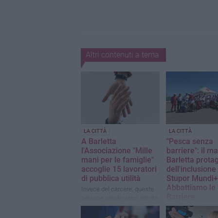
Altri contenuti a tema
LA CITTÀ
LA CITTÀ
A Barletta
"Pesca senza
l'Associazione "Mille
barriere": il ma
mani per le famiglie"
Barletta prota
accoglie 15 lavoratori
dell'inclusione
di pubblica utilità
Stupor Mundi+
Abbattiamo le
Invece del carcere, queste
Barriere
persone presteranno attività
gratuite a favore della
Inclusione, accessi
collettività
partecipazione pro