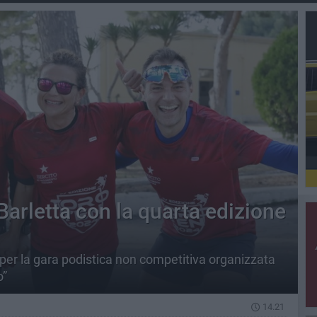
 Barletta con la quarta edizione
per la gara podistica non competitiva organizzata
o”
14.21