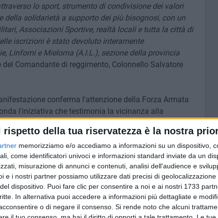
ttraverso lo sport, strumento di condivisione dei valori
e della solidarietà a supporto dei più bisognosi, con un
i, Associazioni Sportive, realtà locali e tutta la città di
delle iscrizioni è stato devoluto interamente
e, Linfomi e Mieloma (A.I.L.), sezione della provincia
e del Comandante di reggimento, Colonnello Salvatore
manifestazione conferma l'attenzione della Forza Armata
 fonda l'iniziativa che testimonia la vicinanza alla
l rispetto della tua riservatezza è la nostra prior
one della "Toro Ten"
artner
memorizziamo e/o accediamo a informazioni su un dispositivo, c
28 FOTO
ali, come identificatori univoci e informazioni standard inviate da un di
zzati, misurazione di annunci e contenuti, analisi dell'audience e svilupp
i e i nostri partner possiamo utilizzare dati precisi di geolocalizzazione 
del dispositivo. Puoi fare clic per consentire a noi e ai nostri 1733 partn
critte. In alternativa puoi accedere a informazioni più dettagliate e modif
acconsentire o di negare il consenso.
Si rende noto che alcuni trattamen
e il tuo consenso, ma hai il diritto di opporti a tale trattamento. Le tue