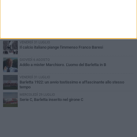
SABATO 1 AGOSTO
Poker di Da Silva, Barletta batte Soccer Trani 4-1 in amichevole
VENERDÌ 31 LUGLIO
Serie C Sky Wifi: fissate date e orari delle prime otto giornate di
campionato.
VENERDÌ 31 LUGLIO
Il calcio italiano piange l'immenso Franco Baresi
GIOVEDÌ 6 AGOSTO
Addio a mister Marchioro. L'uomo del Barletta in B
VENERDÌ 31 LUGLIO
Barletta 1922: un avvio tostissimo e affascinante allo stesso
tempo
MERCOLEDÌ 29 LUGLIO
Serie C, Barletta inserito nel girone C