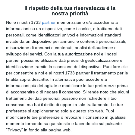
Il rispetto della tua riservatezza è la
nostra priorità
Noi e i nostri 1733
partner
memorizziamo e/o accediamo a
A cura di
ENRICO GORGOGLIONE
informazioni su un dispositivo, come i cookie, e trattiamo dati
personali, come identificatori univoci e informazioni standard
inviate da un dispositivo per annunci e contenuti personalizzati,
misurazione di annunci e contenuti, analisi dell'audience e
Si è chiuso ad Andria il 2015 scacchistico della Puglia.
sviluppo dei servizi.
Con la tua autorizzazione noi e i nostri
L'Hotel Ottagono di Andria ha ospitato il Campionato
partner possiamo utilizzare dati precisi di geolocalizzazione e
regionale semilampo, valevole anche come finale regionale
identificazione tramite la scansione del dispositivo. Puoi fare clic
del Gran Prix, competizione che assegna punti per ogni per
per consentire a noi e ai nostri 1733 partner il trattamento per le
ogni torneo disputato in Puglia. La manifestazione, che è
finalità sopra descritte. In alternativa puoi accedere a
informazioni più dettagliate e modificare le tue preferenze prima
stato organizzato dal Barletta Scacchi Club, ha visto la
di acconsentire o di negare il consenso.
Si rende noto che alcuni
partecipazione dei migliori scacchisti provenienti da ogni
trattamenti dei dati personali possono non richiedere il tuo
angolo della Puglia. Quaranta i partecipanti al torneo
consenso, ma hai il diritto di opporti a tale trattamento. Le tue
principale, che si sono dati battaglia per otto turni di gioco.
preferenze si applicheranno solo a questo sito web. Puoi
Al termine di un torneo non privo di emozioni, a trionfare è
modificare le tue preferenze o revocare il consenso in qualsiasi
stato il Maestro Internazionale di Bari
Nicola Altini
, che si è
momento tornando su questo sito e facendo clic sul pulsante
imposto con 6.5 punti dopo un convulso finale. A completare
"Privacy" in fondo alla pagina web.