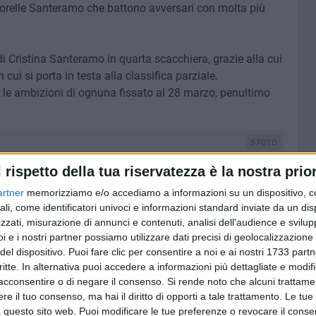
e sorelle Santeramo che battono avversari con molta più
 di Cristina Santeramo in quarta scacchiera, grazie alla cui
 cui si porta in testa alla classifica parziale.
 le ambizioni di ognuna fissato al 28 marzo, penultimo
5 FOTO
l rispetto della tua riservatezza è la nostra prior
artner
memorizziamo e/o accediamo a informazioni su un dispositivo, c
ali, come identificatori univoci e informazioni standard inviate da un di
zzati, misurazione di annunci e contenuti, analisi dell'audience e svilupp
i e i nostri partner possiamo utilizzare dati precisi di geolocalizzazione 
del dispositivo. Puoi fare clic per consentire a noi e ai nostri 1733 partn
critte. In alternativa puoi accedere a informazioni più dettagliate e modif
acconsentire o di negare il consenso.
Si rende noto che alcuni trattamen
e il tuo consenso, ma hai il diritto di opporti a tale trattamento. Le tue
 questo sito web. Puoi modificare le tue preferenze o revocare il conse