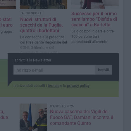
Successo per il primo
ALTRI SPORT
semilampo “Disfida di
 stati
Nuovi istruttori di
scacchi” a Barletta
di euro
scacchi della Puglia,
quattro i barlettani
51 giocatori in gara e oltre
l gruppo
100 persone tra i
La consegna alla presenza
partecipanti all'evento
del Presidente Regionale del
CONI, Giliberto, e del
Comitato Regionale FSI,
Rinaldi
Iscriviti alla Newsletter
Iscriviti
Iscrivendoti accetti i
termini
e la
privacy policy
8 AGOSTO 2026
a,
Nuova caserma dei Vigili del
 due
Fuoco BAT, Damiani incontra il
comandante Quinto