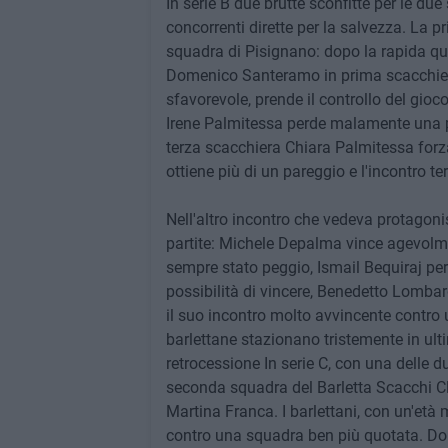
In serie B due brutte sconfitte per le d
concorrenti dirette per la salvezza. La p
squadra di Pisignano: dopo la rapida qu
Domenico Santeramo in prima scacchiera
sfavorevole, prende il controllo del gioco
Irene Palmitessa perde malamente una pa
terza scacchiera Chiara Palmitessa forza
ottiene più di un pareggio e l'incontro te
Nell'altro incontro che vedeva protagonist
partite: Michele Depalma vince agevolme
sempre stato peggio, Ismail Bequiraj pe
possibilità di vincere, Benedetto Lombar
il suo incontro molto avvincente contro 
barlettane stazionano tristemente in ul
retrocessione In serie C, con una delle d
seconda squadra del Barletta Scacchi Club
Martina Franca. I barlettani, con un'età
contro una squadra ben più quotata. Do