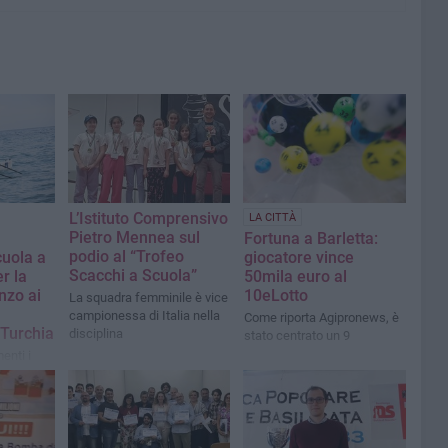
L’Istituto Comprensivo
LA CITTÀ
Pietro Mennea sul
Fortuna a Barletta:
podio al “Trofeo
cuola a
giocatore vince
Scacchi a Scuola”
er la
50mila euro al
onzo ai
10eLotto
La squadra femminile è vice
campionessa di Italia nella
Come riporta Agipronews, è
 Turchia
disciplina
stato centrato un 9
enti i
stati