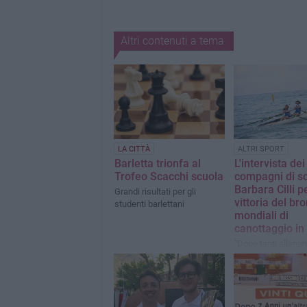
Altri contenuti a tema
LA CITTÀ
ALTRI SPORT
Barletta trionfa al
L'intervista dei
Trofeo Scacchi scuola
compagni di s
Barbara Cilli p
Grandi risultati per gli
vittoria del br
studenti barlettani
mondiali di
canottaggio in
"Dopo tanti allenam
miei sacrifici sono 
ripagati"