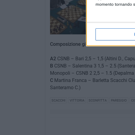
momento tornando su 
Composizione giocatori
A2
CSNB
– Bari 2,5 – 1,5 (Altini D., Cap
B
CSNB – Salentina 3 1,5 – 2.5 (Santera
Monopoli – CSNB 2 2,5 – 1.5 (Depalma M.
C
Martina Franca – Barletta Scacchi Clu
Santeramo C.)
SCACCHI
VITTORIA
SCONFITTA
PAREGGIO
CI