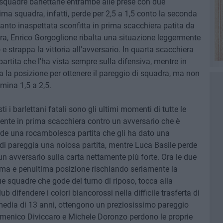
ue squadre barlettane entrambe alle prese con due
rima squadra, infatti, perde per 2,5 a 1,5 conto la seconda
anto inaspettata sconfitta in prima scacchiera patita da
, Enrico Gorgoglione ribalta una situazione leggermente
 e strappa la vittoria all'avversario. In quarta scacchiera
rtita che l'ha vista sempre sulla difensiva, mentre in
 la posizione per ottenere il pareggio di squadra, ma non
rmina 1,5 a 2,5.
i i barlettani fatali sono gli ultimi momenti di tutte le
nte in prima scacchiera contro un avversario che è
rde una rocambolesca partita che gli ha dato una
di pareggia una noiosa partita, mentre Luca Basile perde
un avversario sulla carta nettamente più forte. Ora le due
tima e penultima posizione rischiando seriamente la
ue squadre che gode del turno di riposo, tocca alla
 difendere i colori biancorossi nella difficile trasferta di
 media di 13 anni, ottengono un preziosissimo pareggio
menico Diviccaro e Michele Doronzo perdono le proprie