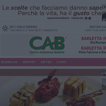
PI
30
°C
CIELO SERENO
NOTIZIE D
32.5°
OGGI MIN
25.5°
MAX
A
BARLETTA
DIRETTORE
ANTO
RUBRICHE
IREPORT
METEO
VIDEO