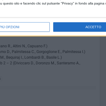
questo sito e facendo clic sul pulsante "Privacy" in fondo alla pagina
PIÙ OPZIONI
ACCETTO
uano R., Altini N., Capuano F.)
mo D., Palmitessa C., Gorgoglione E., Palmitessa I.)
, Bequiraj I., Lombardi B., Basile L.)
b 2 – 2 (Diviccaro D., Doronzo M., Santeramo A.,
S