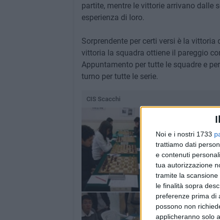
partite, mentre le vittorie arrivano dall
esperienza di loro.
Sorprendente per certi versi è la vittoria
vittoria la squadra ottiene il pareggio con
Appuntamento per tutte le squadre e per
turno per tutte le serie.
CIS Scacchi
I
Noi e i nostri 1733
p
trattiamo dati person
e contenuti personali
tua autorizzazione no
tramite la scansione 
le finalità sopra des
preferenze prima di 
possono non richieder
applicheranno solo a