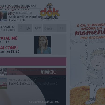
Ù LETTI QUESTA SETTIMANA
GIOVEDÌ 6 AGOSTO
Addio a mister Marchioro. L'uomo del
Barletta in B
A
BARLETTA
SABATO 1 AGOSTO
APP
Poker di Da Silva, Barletta batte Soccer
NIO QUINTO
Trani 4-1 in amichevole
VENERDÌ 31 LUGLIO
Serie C Sky Wifi: fissate date e orari delle
prime otto giornate di campionato.
VENERDÌ 31 LUGLIO
Barletta 1922: un avvio tostissimo e
affascinante allo stesso tempo
VENERDÌ 31 LUGLIO
Il calcio italiano piange l'immenso Franco
Baresi
MERCOLEDÌ 29 LUGLIO
Serie C, Barletta inserito nel girone C