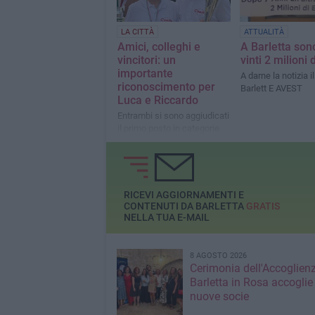
LA CITTÀ
ATTUALITÀ
Amici, colleghi e
A Barletta sono
vincitori: un
vinti 2 milioni 
importante
A darne la notizia i
riconoscimento per
Barlett E AVEST
Luca e Riccardo
Entrambi si sono aggiudicati
il primo posto in categorie
differenti
RICEVI AGGIORNAMENTI E
CONTENUTI DA BARLETTA
GRATIS
NELLA TUA E-MAIL
8 AGOSTO 2026
Cerimonia dell'Accoglienz
Barletta in Rosa accoglie
nuove socie