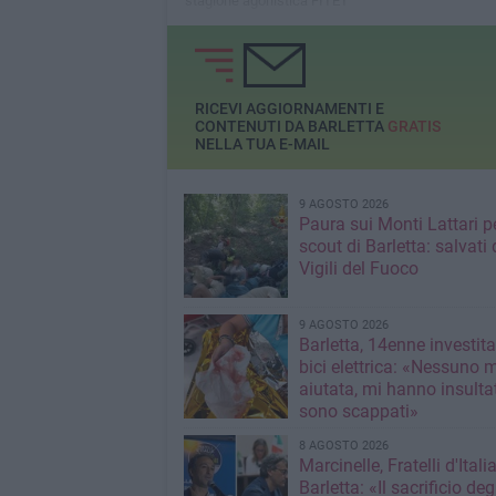
stagione agonistica FITET
RICEVI AGGIORNAMENTI E
CONTENUTI DA BARLETTA
GRATIS
NELLA TUA E-MAIL
9 AGOSTO 2026
Paura sui Monti Lattari p
scout di Barletta: salvati 
Vigili del Fuoco
9 AGOSTO 2026
Barletta, 14enne investit
bici elettrica: «Nessuno 
aiutata, mi hanno insultato e poi
sono scappati»
8 AGOSTO 2026
Marcinelle, Fratelli d'Italia
Barletta: «Il sacrificio deg