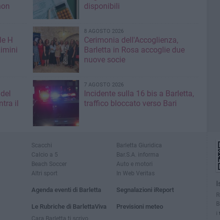
non
disponibili
8 AGOSTO 2026
le H
Cerimonia dell'Accoglienza,
imini
Barletta in Rosa accoglie due
nuove socie
7 AGOSTO 2026
 del
Incidente sulla 16 bis a Barletta,
tra il
traffico bloccato verso Bari
Scacchi
Barletta Giuridica
Calcio a 5
Bar.S.A. informa
Beach Soccer
Auto e motori
Altri sport
In Web Veritas
I
Agenda eventi di Barletta
Segnalazioni iReport
R
B
Le Rubriche di BarlettaViva
Previsioni meteo
i
Cara Barletta ti scrivo