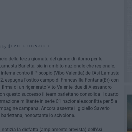
d by
ncio della terza giornata del girone di ritorno per le
Lamusta Barletta, sia in ambito nazionale che regionale.
interna contro il Piscopìo (Vibo Valentia),dell'Asi Lamusta
B2, espugna l'ostico campo di Francavilla Fontana(Br) con
 firma di un rigenerato Vito Valente, due di Alessandro
n questo successo il team barlettano consolida il quarto
ormazione militante in serie C1 nazionale,sconfitta per 5 a
compagine campana. Ancora assente il gioiello Saverio
barlettana, nonostante lo scivolone.
a notizia la disfatta (ampiamente prevista) dell'Asi