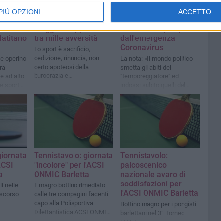
PIÙ OPZIONI
ACCETTO
l 25
Tennistavolo: il 18
Anche il tennistavolo
porte
maggio si approssima
soffre lo stop imposto
latitano
tra mille avversità
dall'emergenza
Coronavirus
Lo sport è sacrificio,
dedizione, rinuncia, non
te operino
La nota: «Il mondo politico
certo apoteosi della
tra
smetta gli abiti del
burocrazia e
e ad alto
"temporeggiatore" ed
dell'insensibilità
 e sports
indossi subito quelli del
curi
"soccorritore"»
giornata
Tennistavolo: giornata
Tennistavolo:
ACSI
"incolore" per l'ACSI
palcoscenico
a
ONMIC Barletta
nazionale avaro di
soddisfazioni per
i nelle
Il magro bottino rimediato
l'ACSI ONMIC Barletta
 scorso
dalle tre compagini facenti
capo alla Polisportiva
Bottino magro per i pongisti
Dilettantistica ACSI ONMIC
barlettani nel 3° Torneo
Barletta