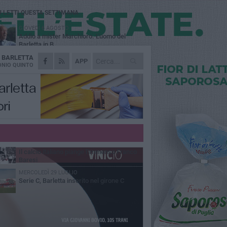
Ù LETTI QUESTA SETTIMANA
GIOVEDÌ 6 AGOSTO
Addio a mister Marchioro. L'uomo del
Barletta in B
A
BARLETTA
SABATO 1 AGOSTO
APP
Poker di Da Silva, Barletta batte Soccer
NIO QUINTO
Trani 4-1 in amichevole
VENERDÌ 31 LUGLIO
Serie C Sky Wifi: fissate date e orari delle
prime otto giornate di campionato.
VENERDÌ 31 LUGLIO
Barletta 1922: un avvio tostissimo e
affascinante allo stesso tempo
VENERDÌ 31 LUGLIO
Il calcio italiano piange l'immenso Franco
Baresi
MERCOLEDÌ 29 LUGLIO
Serie C, Barletta inserito nel girone C