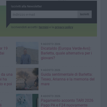
FITET
Iscriviti alla Newsletter
Iscriviti
Iscrivendoti accetti i
termini
e la
privacy policy
9 AGOSTO 2026
er 19
Dicataldo (Europa Verde-Avs):
dai
Barletta, quale alternativa per i
giovani?
9 AGOSTO 2026
a da una
Guida sentimentale di Barletta:
mi ha
Teseo, Arianna e la memoria del
mare
8 AGOSTO 2026
 -
Pagamento acconto TARI 2026
li
Pago PA e F24 nuovamente