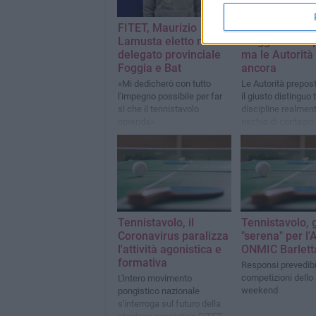
FITET, Maurizio
Tennistavolo, i
Lamusta eletto nuovo
maggio è alle 
delegato provinciale
ma le Autorità 
Foggia e Bat
ancora
«Mi dedicherò con tutto
Le Autorità prepos
l'impegno possibile per far
il giusto distinguo 
sì che il tennistavolo
discipline realment
riprenda»
rischio di contagio
decisamente più si
Tennistavolo, il
Tennistavolo, 
Coronavirus paralizza
"serena" per l'
l'attività agonistica e
ONMIC Barlett
formativa
Responsi prevedibil
competizioni dello
L'intero movimento
weekend
pongistico nazionale
s'interroga sul futuro della