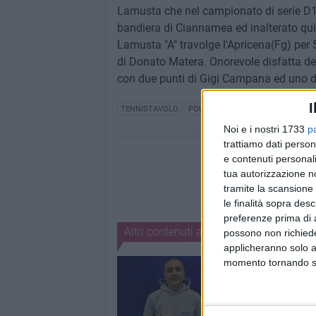
Lamusta che nel campionato di serie D1 
bandiera di Ciannamea ed inalterato quint
Lamusta "A" travolge l'Apricena(Fg) per 
di Donato Matera. Onorevole disfatta del
con due punti di Gigi Campana ed uno de
I
TENNISTAVOLO
POLISPORTIVA DILETTANTISTICA 
Noi e i nostri 1733
p
trattiamo dati person
e contenuti personali
tua autorizzazione no
tramite la scansione 
le finalità sopra des
preferenze prima di 
Altri contenuti a tema
possono non richieder
applicheranno solo a
momento tornando su 