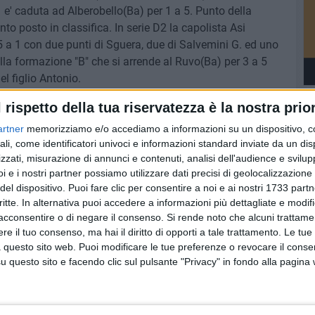
e' caduta ad Alberobello(Ba) per 1 a 5. Punto della
o posto in classifica. In serie D2 la capolista Asi
5 a 1 con due punti di Sguera, due di Salvemini G. ed uno
la formazione "B" che si arrende al Ruvo(Ba) per 3 a 5
l figlio Antonio.
l rispetto della tua riservatezza è la nostra prior
ASI LAMUSTA
artner
memorizziamo e/o accediamo a informazioni su un dispositivo, c
ali, come identificatori univoci e informazioni standard inviate da un di
zzati, misurazione di annunci e contenuti, analisi dell'audience e svilupp
i e i nostri partner possiamo utilizzare dati precisi di geolocalizzazione 
del dispositivo. Puoi fare clic per consentire a noi e ai nostri 1733 partn
critte. In alternativa puoi accedere a informazioni più dettagliate e modif
acconsentire o di negare il consenso.
Si rende noto che alcuni trattamen
e il tuo consenso, ma hai il diritto di opporti a tale trattamento. Le tue
 questo sito web. Puoi modificare le tue preferenze o revocare il conse
questo sito e facendo clic sul pulsante "Privacy" in fondo alla pagina