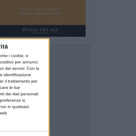
ità
ome i cookie, e
spositivo per annunci
o dei servizi.
Con la
e identificazione
er il trattamento per
icare le tue
ti dei dati personali
 preferenze si
nso in qualsiasi
 web.