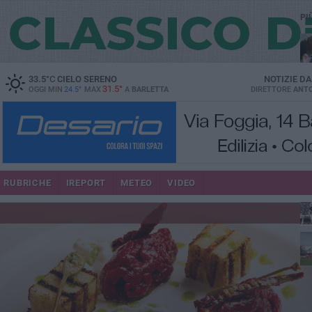
PI
33.5
°C
CIELO SERENO
NOTIZIE D
31.5°
OGGI MIN
24.5°
MAX
A
BARLETTA
DIRETTORE
ANTO
RUBRICHE
IREPORT
METEO
VIDEO