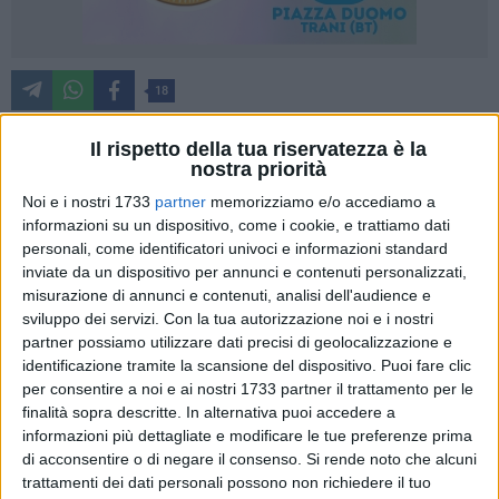
18
Il rispetto della tua riservatezza è la
nostra priorità
La quarta e ultima tappa del Trofeo Filippi di Beach Sprint,
Noi e i nostri 1733
partner
memorizziamo e/o accediamo a
disputata in casa della omonima prestigiosa azienda leader
informazioni su un dispositivo, come i cookie, e trattiamo dati
mondiale nella produzione di barche da canottaggio, è stata
personali, come identificatori univoci e informazioni standard
prodiga di soddisfazioni per la squadra della Lega Navale di
inviate da un dispositivo per annunci e contenuti personalizzati,
Barletta.
misurazione di annunci e contenuti, analisi dell'audience e
I ragazzi e le ragazze allenate da Cosimo Cascella hanno
sviluppo dei servizi.
Con la tua autorizzazione noi e i nostri
inanellato una serie di successi sia nella gara internazionale
partner possiamo utilizzare dati precisi di geolocalizzazione e
che ha registrato la presenza di atleti di 16 nazioni, sia in
identificazione tramite la scansione del dispositivo. Puoi fare clic
per consentire a noi e ai nostri 1733 partner il trattamento per le
quella nazionale.
finalità sopra descritte. In alternativa puoi accedere a
informazioni più dettagliate e modificare le tue preferenze prima
Questo ha portato i colori barlettani a conquistare il terzo
di acconsentire o di negare il consenso.
Si rende noto che alcuni
posto nella classifica a squadre su 59 società partecipanti,
trattamenti dei dati personali possono non richiedere il tuo