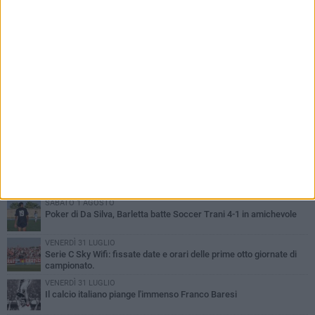
PIÙ LETTI QUESTA SETTIMANA
SABATO 1 AGOSTO
Poker di Da Silva, Barletta batte Soccer Trani 4-1 in amichevole
VENERDÌ 31 LUGLIO
Serie C Sky Wifi: fissate date e orari delle prime otto giornate di
campionato.
VENERDÌ 31 LUGLIO
Il calcio italiano piange l'immenso Franco Baresi