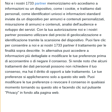
Noi e i nostri 1733
partner
memorizziamo e/o accediamo a
informazioni su un dispositivo, come i cookie, e trattiamo dati
personali, come identificatori univoci e informazioni standard
inviate da un dispositivo per annunci e contenuti personalizzati,
4
misurazione di annunci e contenuti, analisi dell'audience e
sviluppo dei servizi.
Con la tua autorizzazione noi e i nostri
partner possiamo utilizzare dati precisi di geolocalizzazione e
identificazione tramite la scansione del dispositivo. Puoi fare clic
Non mancano le buone notizie in questa prima metà di
per consentire a noi e ai nostri 1733 partner il trattamento per le
giugno per la Nelly Volley. Oltre all'Insieme Volley, che nella
finalità sopra descritte. In alternativa puoi accedere a
giornata di domenica si è laureata campione regionale Under
informazioni più dettagliate e modificare le tue preferenze prima
13, le soddisfazioni arrivano anche dall'infermeria.
di acconsentire o di negare il consenso.
Si rende noto che alcuni
trattamenti dei dati personali possono non richiedere il tuo
Dopo l'infortunio subito lo scorso 28 gennaio e la
consenso, ma hai il diritto di opporti a tale trattamento. Le tue
preferenze si applicheranno solo a questo sito web. Puoi
conseguente operazione, perfettamente riuscita, effettuata il
modificare le tue preferenze o revocare il consenso in qualsiasi
14 marzo, il capitano della prima squadra, Lidia Bracco, è in
momento tornando su questo sito e facendo clic sul pulsante
netta ripresa e conta di essere già in buona condizione in
"Privacy" in fondo alla pagina web.
vista della preparazione atletica per la prossima stagione.
Questo è sicuramente frutto degli esercizi di recupero
funzionale svolti, sotto l'attenta supervisione del dottor