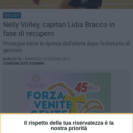
VOLLEY
Nelly Volley, capitan Lidia Bracco in
fase di recupero
Prosegue bene la ripresa dell'atleta dopo l'infortunio di
gennaio
BARLETTA -
MARTEDÌ 13 GIUGNO 2017
COMUNICATO STAMPA
Il rispetto della tua riservatezza è la
nostra priorità