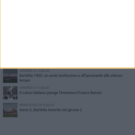
PIÙ LETTI QUESTA SETTIMANA
GIOVEDÌ 6 AGOSTO
Addio a mister Marchioro. L'uomo del Barletta in B
SABATO 1 AGOSTO
Poker di Da Silva, Barletta batte Soccer Trani 4-1 in amichevole
VENERDÌ 31 LUGLIO
Serie C Sky Wifi: fissate date e orari delle prime otto giornate di
campionato.
VENERDÌ 31 LUGLIO
Barletta 1922: un avvio tostissimo e affascinante allo stesso
tempo
VENERDÌ 31 LUGLIO
Il calcio italiano piange l'immenso Franco Baresi
MERCOLEDÌ 29 LUGLIO
Serie C, Barletta inserito nel girone C