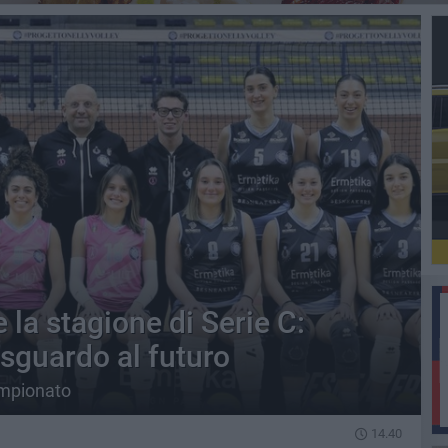
e la stagione di Serie C:
 sguardo al futuro
campionato
14.40