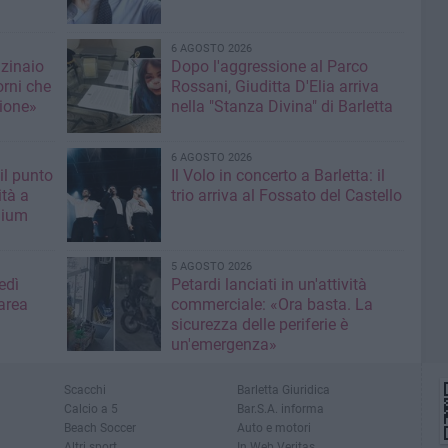
6 AGOSTO 2026
nzinaio
Dopo l'aggressione al Parco
orni che
Rossani, Giuditta D'Elia arriva
ione»
nella "Stanza Divina" di Barletta
6 AGOSTO 2026
il punto
Il Volo in concerto a Barletta: il
ità a
trio arriva al Fossato del Castello
mium
5 AGOSTO 2026
edì
Petardi lanciati in un'attività
area
commerciale: «Ora basta. La
sicurezza delle periferie è
un'emergenza»
Scacchi
Barletta Giuridica
Calcio a 5
Bar.S.A. informa
Beach Soccer
Auto e motori
Altri sport
In Web Veritas