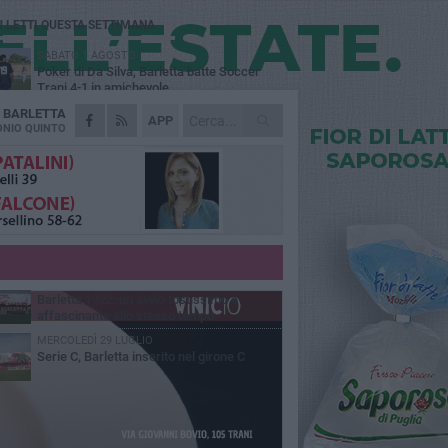
Ù LETTI QUESTA SETTIMANA
SABATO 1 AGOSTO
Poker di Da Silva, Barletta batte Soccer
Trani 4-1 in amichevole
A
BARLETTA
VENERDÌ 31 LUGLIO
APP
Serie C Sky Wifi: fissate date e orari delle
NIO QUINTO
prime otto giornate di campionato.
VENERDÌ 31 LUGLIO
Il calcio italiano piange l'immenso Franco
Baresi
GIOVEDÌ 6 AGOSTO
Addio a mister Marchioro. L'uomo del
Barletta in B
VENERDÌ 31 LUGLIO
Barletta 1922: un avvio tostissimo e
affascinante allo stesso tempo
MERCOLEDÌ 29 LUGLIO
Serie C, Barletta inserito nel girone C