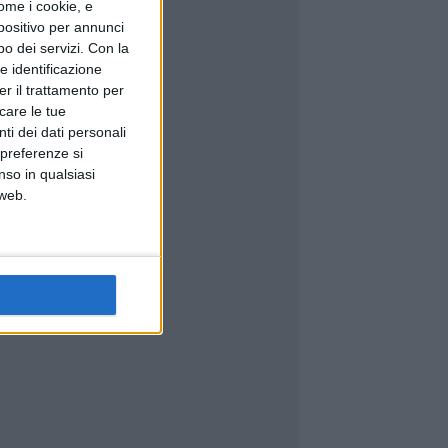
ome i cookie, e
spositivo per annunci
o dei servizi.
Con la
e identificazione
er il trattamento per
icare le tue
ti dei dati personali
 preferenze si
nso in qualsiasi
 web.