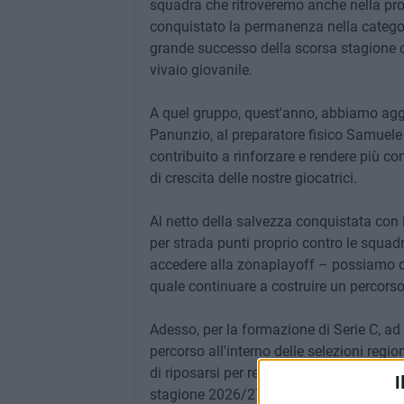
squadra che ritroveremo anche nella p
conquistato la permanenza nella categori
grande successo della scorsa stagione c
vivaio giovanile.
A quel gruppo, quest'anno, abbiamo aggi
Panunzio, al preparatore fisico Samuele B
contribuito a rinforzare e rendere più c
di crescita delle nostre giocatrici.
Al netto della salvezza conquistata con l
per strada punti proprio contro le squad
accedere alla zonaplayoff – possiamo dir
quale continuare a costruire un percorso
Adesso, per la formazione di Serie C, ad
percorso all'interno delle selezioni regi
di riposarsi per recuperare le energie fis
I
stagione 2026/27.