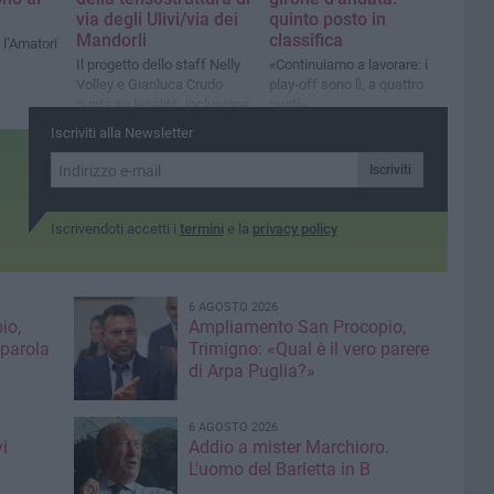
via degli Ulivi/via dei
quinto posto in
Mandorli
classifica
l’Amatori
Il progetto dello staff Nelly
«Continuiamo a lavorare: i
Volley e Gianluca Crudo
play-off sono lì, a quattro
punta su legalità, inclusione
punti»
e spazi ricreativi
Iscriviti alla Newsletter
Iscriviti
Iscrivendoti accetti i
termini
e la
privacy policy
6 AGOSTO 2026
io,
Ampliamento San Procopio,
 parola
Trimigno: «Qual è il vero parere
di Arpa Puglia?»
6 AGOSTO 2026
i
Addio a mister Marchioro.
L'uomo del Barletta in B