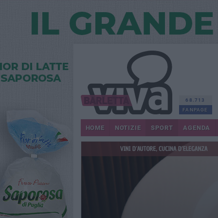
68.713
FANPAGE
HOME
NOTIZIE
SPORT
AGENDA