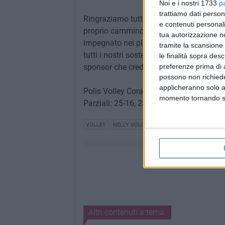
Noi e i nostri 1733
p
trattiamo dati person
Ringraziamo tutte le società incontrate 
e contenuti personali
proprio cammino nei playoff di prosegui
tua autorizzazione no
impegnato nei playout di ritrovarci anco
tramite la scansione 
tutti i nostri sostenitori della Nelly Volle
le finalità sopra des
sponsor che credono nei nostri valori e n
preferenze prima di 
possono non richieder
applicheranno solo a
Polis Volley Corato – Nelly Volley 3-1
momento tornando su 
Parziali: 25-16, 23-25, 25-15, 25-19
VOLLEY
NELLY VOLLEY
Altri contenuti a tema