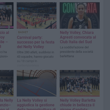
cio al
Nelly Volley, Chiara
BASKET
Joy
Agresti convocata al
Carnival party:
ile –
Club Italia del Sud
successo per la festa
3
del Nelly Volley
La soddisfazione del
presidente della società
ci ha
Oltre 280 atleti, suddivisi in
barlettana
zioni»
43 squadre, hanno giocato
su 18 campi in
contemporanea
la Nelly
La Nelly Volley si
Nelly Volley Barletta
unzio–
aggiudica la gestione
chiude in bellezza il
ono al
della tensostruttura di
girone d'andata: