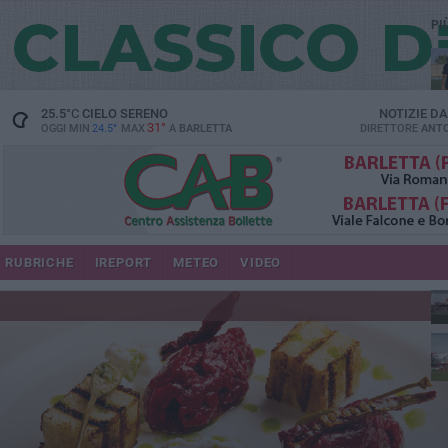
PI
25.5
°C
CIELO SERENO
NOTIZIE D
31°
OGGI MIN
24.5°
MAX
A
BARLETTA
DIRETTORE
ANTO
RUBRICHE
IREPORT
METEO
VIDEO