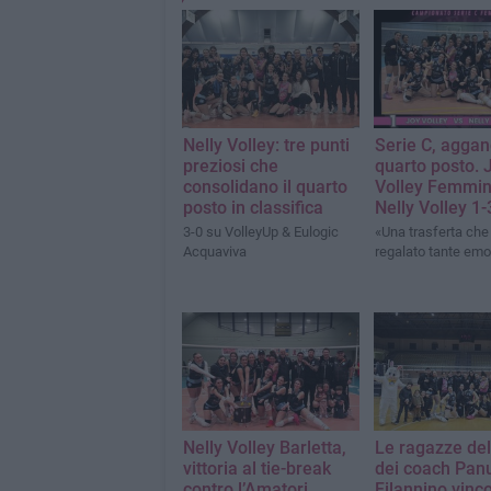
Nelly Volley: tre punti
Serie C, aggan
preziosi che
quarto posto. 
consolidano il quarto
Volley Femmin
posto in classifica
Nelly Volley 1-
3-0 su VolleyUp & Eulogic
«Una trasferta che 
Acquaviva
regalato tante emo
Nelly Volley Barletta,
Le ragazze del
vittoria al tie-break
dei coach Pan
contro l’Amatori
Filannino vinc