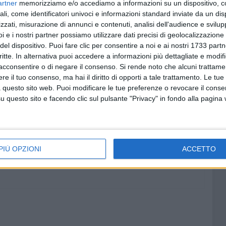
artner
memorizziamo e/o accediamo a informazioni su un dispositivo, c
ali, come identificatori univoci e informazioni standard inviate da un di
durante questa stagione. Auguriamo a chi continuerà il
zzati, misurazione di annunci e contenuti, analisi dell'audience e svilupp
re con la stessa determinazione, e a chi invece sarà
i e i nostri partner possiamo utilizzare dati precisi di geolocalizzazione 
ra nella prossima stagione. Un forte ringraziamento va a
del dispositivo. Puoi fare clic per consentire a noi e ai nostri 1733 partn
y, agli appassionati di questo bellissimo sport e a tutti gli
critte. In alternativa puoi accedere a informazioni più dettagliate e modif
ella crescita costante del nostro progetto.
acconsentire o di negare il consenso.
Si rende noto che alcuni trattamen
e il tuo consenso, ma hai il diritto di opporti a tale trattamento. Le tue
 questo sito web. Puoi modificare le tue preferenze o revocare il conse
questo sito e facendo clic sul pulsante "Privacy" in fondo alla pagina
PIÙ OPZIONI
ACCETTO