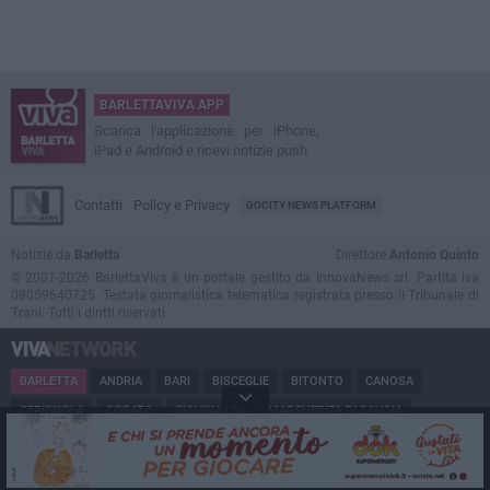
BARLETTAVIVA APP
Scarica l'applicazione per iPhone,
iPad e Android e ricevi notizie push
Contatti
Policy e Privacy
GOCITY NEWS PLATFORM
Notizie da
Barletta
Direttore
Antonio Quinto
© 2001-2026 BarlettaViva è un portale gestito da InnovaNews srl. Partita iva
08059640725. Testata giornalistica telematica registrata presso il Tribunale di
Trani. Tutti i diritti riservati.
BARLETTA
ANDRIA
BARI
BISCEGLIE
BITONTO
CANOSA
CERIGNOLA
CORATO
GIOVINAZZO
MARGHERITA DI SAVOIA
MINERVINO
MODUGNO
MOLFETTA
PUGLIA
RUVO
SAN FERDINANDO
SPINAZZOLA
TERLIZZI
TRANI
TRINITAPOLI