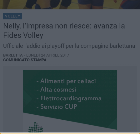
VOLLEY
Nelly, l’impresa non riesce: avanza la
Fides Volley​
Ufficiale l'addio ai playoff per la compagine barlettana
BARLETTA -
LUNEDÌ 24 APRILE 2017
COMUNICATO STAMPA