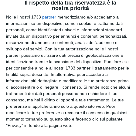
Il rispetto della tua riservatezza è la
nostra priorità
Noi e i nostri 1733
partner
memorizziamo e/o accediamo a
2
informazioni su un dispositivo, come i cookie, e trattiamo dati
personali, come identificatori univoci e informazioni standard
inviate da un dispositivo per annunci e contenuti personalizzati,
misurazione di annunci e contenuti, analisi dell'audience e
Non riesce l'impresa alla Nelly Volley. Le ragazze di coach
sviluppo dei servizi.
Con la tua autorizzazione noi e i nostri
Lombardi cedono per 3-1 alla Fides Volley e dicono addio ai
partner possiamo utilizzare dati precisi di geolocalizzazione e
playoff, archiviando comunque una stagione positiva,
identificazione tramite la scansione del dispositivo. Puoi fare clic
conclusa con l'accesso agli spareggi promozione da
per consentire a noi e ai nostri 1733 partner il trattamento per le
matricola.
finalità sopra descritte. In alternativa puoi accedere a
informazioni più dettagliate e modificare le tue preferenze prima
di acconsentire o di negare il consenso.
Si rende noto che alcuni
Partenza sottotono per Scuro e compagne nel primo set: le
trattamenti dei dati personali possono non richiedere il tuo
padrone di casa riescono infatti ad allungare, approfittando
consenso, ma hai il diritto di opporti a tale trattamento. Le tue
degli errori commessi dalle barlettane. Il vantaggio diventa
preferenze si applicheranno solo a questo sito web. Puoi
consistente, ma la Nelly riesce a rialzarsi, arrivando sul 22-23
modificare le tue preferenze o revocare il consenso in qualsiasi
proprio in volata. La bravura della compagine di Triggiano e
momento tornando su questo sito e facendo clic sul pulsante
qualche decisione arbitrale discutibile, consentono alla Fides
"Privacy" in fondo alla pagina web.
di aggiudicarsi il primo set con il parziale di 25-23. Nella