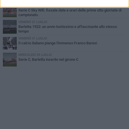
VENERDÌ 31 LUGLIO
Serie C Sky Wifi: fissate date e orari delle prime otto giornate di
campionato.
VENERDÌ 31 LUGLIO
Barletta 1922: un avvio tostissimo e affascinante allo stesso
tempo
VENERDÌ 31 LUGLIO
Il calcio italiano piange l'immenso Franco Baresi
MERCOLEDÌ 29 LUGLIO
Serie C, Barletta inserito nel girone C