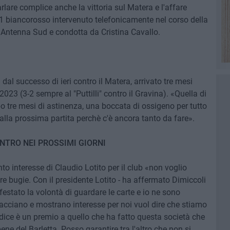
rlare complice anche la vittoria sul Matera e l'affare
o 1 biancorosso intervenuto telefonicamente nel corso della
 Antenna Sud e condotta da Cristina Cavallo.
a dal successo di ieri contro il Matera, arrivato tre mesi
23 (3-2 sempre al "Puttilli" contro il Gravina). «Quella di
opo tre mesi di astinenza, una boccata di ossigeno per tutto
 alla prossima partita perchè c'è ancora tanto da fare».
ONTRO NEI PROSSIMI GIORNI
nto interesse di Claudio Lotito per il club «non voglio
re bugie. Con il presidente Lotito - ha affermato Dimiccoli
festato la volontà di guardare le carte e io ne sono
acciano e mostrano interesse per noi vuol dire che stiamo
dice è un premio a quello che ha fatto questa società che
bene del Barletta. Posso garantire tra l'altro che non si