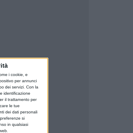
ità
ome i cookie, e
spositivo per annunci
o dei servizi.
Con la
e identificazione
er il trattamento per
icare le tue
ti dei dati personali
 preferenze si
nso in qualsiasi
 web.