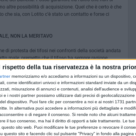
ono altre possibilità di acquisizione. Quel che è certo è che
o che sia, con Lotito c'è stato un contatto e forse ci
ALE, NON LA MERITAVO
di protesta dei tifosi nei confronti della società andata
atto male, premetto che il tifoso ha sempre ragione
 arrivano, ma sono stati eccessivi. Non mi meritavo
l rispetto della tua riservatezza è la nostra prior
chè sono un duro che non lascia le cose a metà.
artner
memorizziamo e/o accediamo a informazioni su un dispositivo, c
uadra perchè ho dato tanto in questi anni, è una mia
ali, come identificatori univoci e informazioni standard inviate da un di
 chi ci ha dato una mano in questi anni, non sono stato il
zzati, misurazione di annunci e contenuti, analisi dell'audience e svilupp
vo dire, però che come al solito nel calcio non c'è
i e i nostri partner possiamo utilizzare dati precisi di geolocalizzazione 
o perduto, mi ha fatto male la volontà di colpire l'uomo,
del dispositivo. Puoi fare clic per consentire a noi e ai nostri 1731 partn
critte. In alternativa puoi accedere a informazioni più dettagliate e modif
o parlano di me perchè ho ricevuto critiche ingiuste
acconsentire o di negare il consenso.
Si rende noto che alcuni trattamen
 tifose del Barletta ma pensano solo ai propri interessi
e il tuo consenso, ma hai il diritto di opporti a tale trattamento. Le tue
tuomo è il mio motto di vita. Ora devo salvare la
 questo sito web. Puoi modificare le tue preferenze o revocare il conse
 vedrà».
questo sito e facendo clic sul pulsante "Privacy" in fondo alla pagina