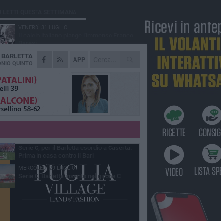
Ù LETTI QUESTA SETTIMANA
VENERDÌ 31 LUGLIO
Il calcio italiano piange l'immenso Franco
Baresi
A
BARLETTA
VENERDÌ 31 LUGLIO
APP
Serie C Sky Wifi: fissate date e orari delle
NIO QUINTO
prime otto giornate di campionato.
SABATO 1 AGOSTO
Poker di Da Silva, Barletta batte Soccer
Trani 4-1 in amichevole
VENERDÌ 31 LUGLIO
Barletta 1922: un avvio tostissimo e
affascinante allo stesso tempo
GIOVEDÌ 30 LUGLIO
Serie C, per il Barletta esordio a Caserta.
Prima in casa contro il Bari
MERCOLEDÌ 29 LUGLIO
Serie C, Barletta inserito nel girone C