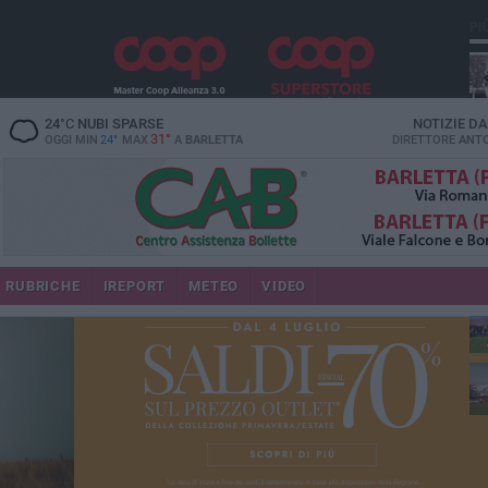
PI
24
°C
NUBI SPARSE
NOTIZIE D
31°
OGGI MIN
24°
MAX
A
BARLETTA
DIRETTORE
ANTO
RUBRICHE
IREPORT
METEO
VIDEO