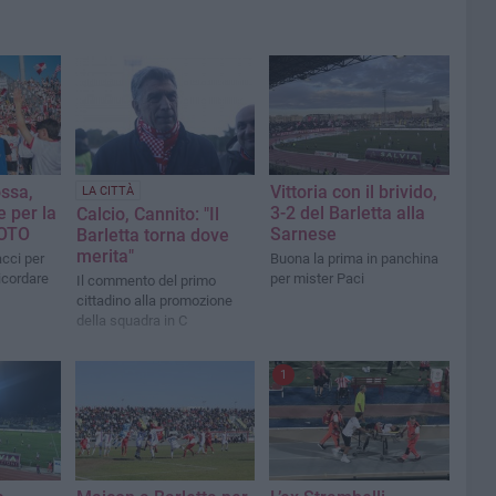
ssa,
Vittoria con il brivido,
LA CITTÀ
e per la
3-2 del Barletta alla
Calcio, Cannito: "Il
FOTO
Sarnese
Barletta torna dove
merita"
acci per
Buona la prima in panchina
icordare
per mister Paci
Il commento del primo
cittadino alla promozione
della squadra in C
1