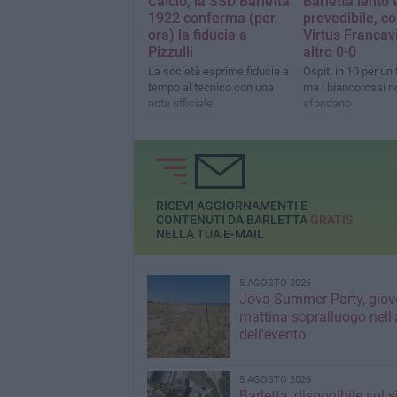
Calcio, la SSD Barletta
Barletta lento 
1922 conferma (per
prevedibile, co
ora) la fiducia a
Virtus Francavi
Pizzulli
altro 0-0
La società esprime fiducia a
Ospiti in 10 per un
tempo al tecnico con una
ma i biancorossi n
nota ufficiale
sfondano
RICEVI AGGIORNAMENTI E
CONTENUTI DA BARLETTA
GRATIS
NELLA TUA E-MAIL
5 AGOSTO 2026
Jova Summer Party, giov
mattina sopralluogo nell'
dell'evento
5 AGOSTO 2026
Barletta, disponibile sul 