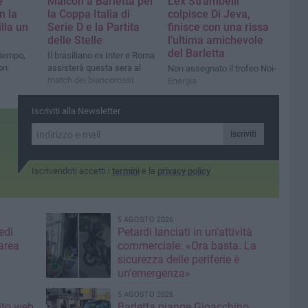
e
Maicon a Barletta per
L’ex Strambelli
n la
la Coppa Italia di
colpisce Di Jeva,
lla un
Serie D e la Partita
finisce con una rissa
delle Stelle
l’ultima amichevole
del Barletta
 tempo,
Il brasiliano ex Inter e Roma
on
assisterà questa sera al
Non assegnato il trofeo Noi-
match dei biancorossi
Energia
Iscriviti alla Newsletter
Iscriviti
Iscrivendoti accetti i
termini
e la
privacy policy
5 AGOSTO 2026
edì
Petardi lanciati in un'attività
area
commerciale: «Ora basta. La
sicurezza delle periferie è
un'emergenza»
5 AGOSTO 2026
sito web
Barletta piange Gioacchino