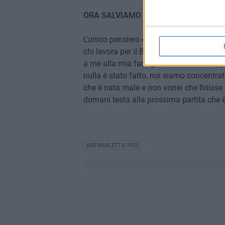
ORA SALVIAMO LA CATEGORIA, DEDIC
L'unico pensiero è ora quello di salvare l
chi lavora per il Barletta e ce ne sono t
a me alla mia famiglia che sa cosa ho p
nulla è stato fatto, noi siamo concentra
che è nata male e non vorrei che finisse
domani testa alla prossima partita che è
ASD BARLETTA 1922