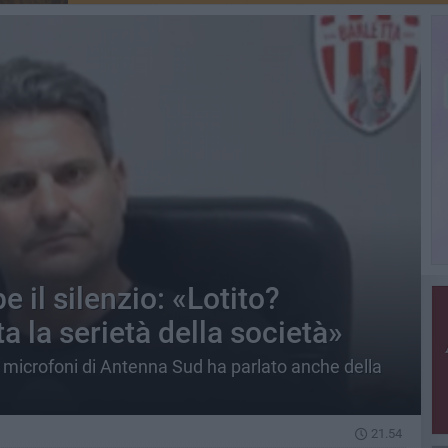
 il silenzio: «Lotito?
a la serietà della società»
i microfoni di Antenna Sud ha parlato anche della
21.54