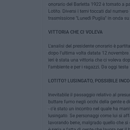
onorario del Barletta 1922 è tornato a pa
Lotito. Diversi i temi toccati dal numer
trasmissione "Lunedì Puglia" in onda su
VITTORIA CHE CI VOLEVA
L'analisi del presidente onorario è partit
dopo l'ultima volta datata 12 novembre 20
ieri è stata una vittoria che ci voleva d
l'ambiente e per i ragazzi. Da oggi testa
LOTITO? LUSINGATO, POSSIBILE INC
Inevitabile il passaggio relativo al presu
buttare fumo negli occhi della gente e di
- c'è stato un incontro nel quale ha mani
lusingato. Se personaggi come lui si aff
lavorando bene, malgrado quello che si 
è seria e fatta di gente che lavora per il 