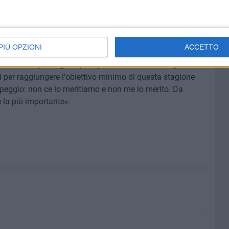
O A ME LA VITTORIA
a categoria. «Questa vittoria l'abbiamo aspettata tutti, è di
PIÙ OPZIONI
ACCETTO
anti che lo fanno solo per amore e non per lucro. La dedico
assato in questi giorni, ora però andiamo avanti perchè
ti per raggiungere l'obiettivo minimo di questa stagione
 peggio: non ce lo meritiamo e non me lo merito. Da
 la più importante».