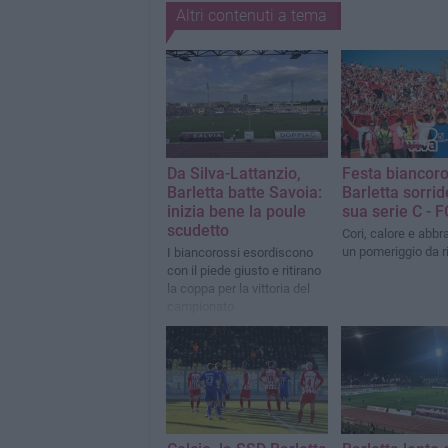
Altri contenuti a tema
Da Silva-Lattanzio,
Festa biancoro
Barletta batte Savoia:
Barletta sorrid
inizia bene la poule
sua serie C - 
scudetto
Cori, calore e abbr
un pomeriggio da r
I biancorossi esordiscono
con il piede giusto e ritirano
la coppa per la vittoria del
campionato