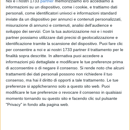
Noi e i nostri 1733
partner
memorizziamo e/o accediamo a
informazioni su un dispositivo, come i cookie, e trattiamo dati
personali, come identificatori univoci e informazioni standard
35
inviate da un dispositivo per annunci e contenuti personalizzati,
misurazione di annunci e contenuti, analisi dell'audience e
sviluppo dei servizi.
Con la tua autorizzazione noi e i nostri
Una prova maiuscola nello scontro diretto della terza
partner possiamo utilizzare dati precisi di geolocalizzazione e
giornata vale un successo pesante per la Nelly Volley che si
identificazione tramite la scansione del dispositivo. Puoi fare clic
impone per 0-3 al ''PalaCosmai'' contro lo Sportilia Bisceglie
per consentire a noi e ai nostri 1733 partner il trattamento per le
finalità sopra descritte. In alternativa puoi accedere a
e conquista il terzo acuto consecutivo.
informazioni più dettagliate e modificare le tue preferenze prima
di acconsentire o di negare il consenso.
Si rende noto che alcuni
Gara magistralmente interpretata dalle ragazze di coach
trattamenti dei dati personali possono non richiedere il tuo
Giuseppe Leone che scattano benissimo ai nastri di
consenso, ma hai il diritto di opporti a tale trattamento. Le tue
partenza e vincono con autorevolezza il primo set per 15-25.
preferenze si applicheranno solo a questo sito web. Puoi
La reazione delle avversarie allenata da Nuzzi si concentra
modificare le tue preferenze o revocare il consenso in qualsiasi
nel secondo set, ma capitan Pinto e compagne si
momento tornando su questo sito e facendo clic sul pulsante
"Privacy" in fondo alla pagina web.
dimostrano squadra solida recuperando un ampio margine
di divario. Il 23-25 viene accolto con grande entusiasmo dal
folto pubblico barlettano presente e la Nelly vola sullo 0-2.
Nel terzo set, è nuovamente sfida a senso unico con le