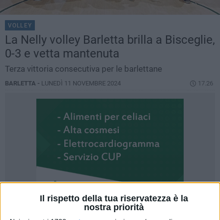
VOLLEY
La Nelly volley Barletta brilla a Bisceglie,
0-3 e vetta mantenuta
Terza vittoria consecutiva per le barlettane
BARLETTA -
LUNEDÌ 11 NOVEMBRE 2024
17.26
Il rispetto della tua riservatezza è la
nostra priorità