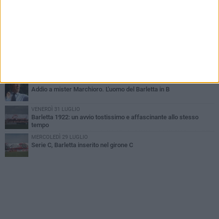
Poker di Da Silva, Barletta batte Soccer Trani 4-1 in amichevole
VENERDÌ 31 LUGLIO
Serie C Sky Wifi: fissate date e orari delle prime otto giornate di
campionato.
VENERDÌ 31 LUGLIO
Il calcio italiano piange l'immenso Franco Baresi
GIOVEDÌ 6 AGOSTO
Addio a mister Marchioro. L'uomo del Barletta in B
VENERDÌ 31 LUGLIO
Barletta 1922: un avvio tostissimo e affascinante allo stesso
tempo
MERCOLEDÌ 29 LUGLIO
Serie C, Barletta inserito nel girone C