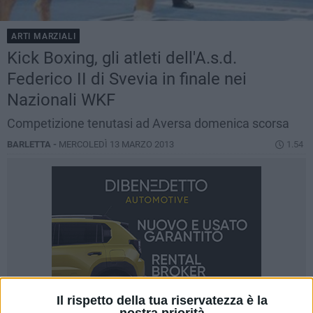
ARTI MARZIALI
Kick Boxing, gli atleti dell'A.s.d.
Federico II di Svevia in finale nei
Nazionali WKF
Competizione tenutasi ad Aversa domenica scorsa
BARLETTA -
MERCOLEDÌ 13 MARZO 2013
1.54
Il rispetto della tua riservatezza è la
nostra priorità