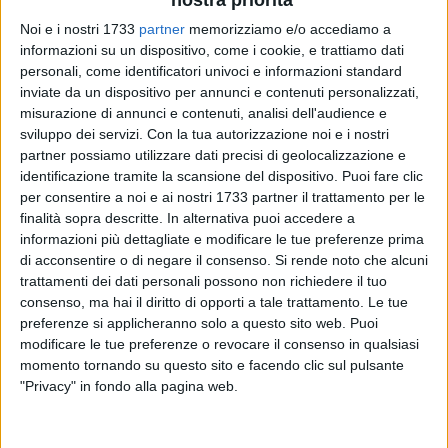
Noi e i nostri 1733
partner
memorizziamo e/o accediamo a
informazioni su un dispositivo, come i cookie, e trattiamo dati
personali, come identificatori univoci e informazioni standard
A cura di
inviate da un dispositivo per annunci e contenuti personalizzati,
LUCA GUERRA
misurazione di annunci e contenuti, analisi dell'audience e
sviluppo dei servizi.
Con la tua autorizzazione noi e i nostri
partner possiamo utilizzare dati precisi di geolocalizzazione e
En-plein di prime posizioni nella semifinale dei
Campionati
identificazione tramite la scansione del dispositivo. Puoi fare clic
per consentire a noi e ai nostri 1733 partner il trattamento per le
Nazionali Italiani WKF Italia 2013
: con questo esaltante
finalità sopra descritte. In alternativa puoi accedere a
bottino l'
A.s.d. Federico II di Svevia
, società barlettana di
informazioni più dettagliate e modificare le tue preferenze prima
Kick Boxing, ha portato a casa il primato nella kermesse
di acconsentire o di negare il consenso.
Si rende noto che alcuni
tenutasi presso il PalaSport di Aversa, in provincia di
trattamenti dei dati personali possono non richiedere il tuo
Caserta, domenica 10 marzo.
Giuseppe Allegretti, Giuseppe
consenso, ma hai il diritto di opporti a tale trattamento. Le tue
Cafagna, Luigi Terrone, Nicola Vitto (ASD Corean Team),
preferenze si applicheranno solo a questo sito web. Puoi
Michele Lomuscio e Guarino Alfonso (Asd Hwarang Team):
modificare le tue preferenze o revocare il consenso in qualsiasi
momento tornando su questo sito e facendo clic sul pulsante
questi i nomi degli atleti che si sono aggiudicati il primo
"Privacy" in fondo alla pagina web.
posto nella kick boxing, raggiungendo così la finale per la
gioia dei loro Maestri e preparatori atletici, Antonio
Lomuscio, Cosimo Corea, Ruggiero e Giuseppe Lanotte.