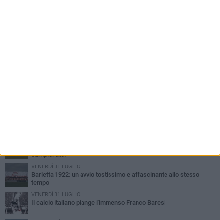
PIÙ LETTI QUESTA SETTIMANA
GIOVEDÌ 6 AGOSTO
Addio a mister Marchioro. L'uomo del Barletta in B
SABATO 1 AGOSTO
Poker di Da Silva, Barletta batte Soccer Trani 4-1 in amichevole
VENERDÌ 31 LUGLIO
Serie C Sky Wifi: fissate date e orari delle prime otto giornate di
campionato.
VENERDÌ 31 LUGLIO
Barletta 1922: un avvio tostissimo e affascinante allo stesso
tempo
VENERDÌ 31 LUGLIO
Il calcio italiano piange l'immenso Franco Baresi