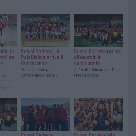
fida la
Futsal Barletta, al
Futsal Barletta pronto
off tra
PalaDisfida arriva il
all'esordio in
 e
Conversano
campionato
Terza giornata per il
Al PalaDisfida arriva il Real
campionato di serie C1
Five Carovigno
 della
derà la
oggia e
,
Futsal Barletta,
​Futsal Barletta alla