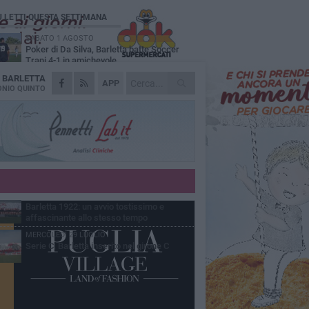
Ù LETTI QUESTA SETTIMANA
SABATO 1 AGOSTO
Poker di Da Silva, Barletta batte Soccer
Trani 4-1 in amichevole
A
BARLETTA
VENERDÌ 31 LUGLIO
APP
Serie C Sky Wifi: fissate date e orari delle
NIO QUINTO
prime otto giornate di campionato.
VENERDÌ 31 LUGLIO
Il calcio italiano piange l'immenso Franco
Baresi
GIOVEDÌ 6 AGOSTO
Addio a mister Marchioro. L'uomo del
Barletta in B
VENERDÌ 31 LUGLIO
Barletta 1922: un avvio tostissimo e
affascinante allo stesso tempo
MERCOLEDÌ 29 LUGLIO
Serie C, Barletta inserito nel girone C