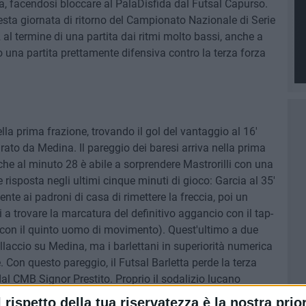
va, facendosi bloccare al PalaDisfida dal Futsal Capurso.
sesta giornata di ritorno del Campionato Nazionale di Serie
al termine di una partita dai ritmi molto bassi, anche a
 una partita prettamente difensiva contro la terza forza
lla prima frazione, trovando il gol del vantaggio al 16'
ato da Medina. Il pareggio dei baresi arriva nella prima
 che al minuto 28 è abile a sorprendere Mastrorilli con una
 risposta negli ultimi cinque minuti di gioco: Garcia al 35'
te ai padroni di casa di rimettere la freccia, poi un
 trovare la marcatura del definitivo aggancio con il tap-
(con il quinto uomo di movimento). Quest'ultimo a due
fallaccio su Medina, ma i barlettani in superiorità numerica
. Con questo pareggio, il Futsal Barletta perde la terza
al CMB Signor Prestito. Proprio il sodalizio lucano
esso alla prestigiosa Final Eight di Coppa Italia, nella
l rispetto della tua riservatezza è la nostra prior