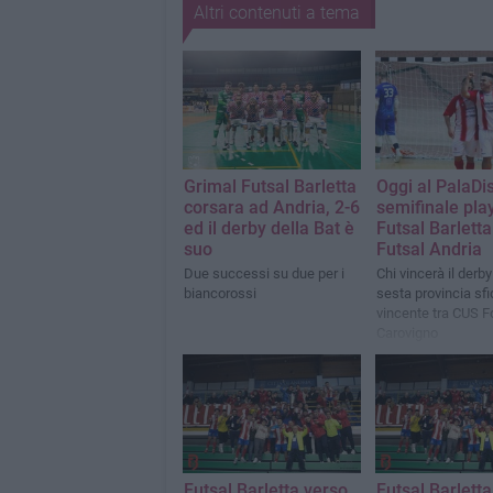
Altri contenuti a tema
Grimal Futsal Barletta
Oggi al PalaDis
corsara ad Andria, 2-6
semifinale play
ed il derby della Bat è
Futsal Barletta
suo
Futsal Andria
Due successi su due per i
Chi vincerà il derby
biancorossi
sesta provincia sfi
vincente tra CUS F
Carovigno
Futsal Barletta verso
Futsal Barletta