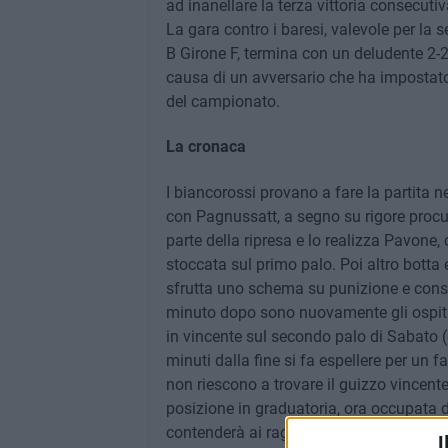
ad inanellare la terza vittoria consecuti
La gara contro i baresi, valevole per la 
B Girone F, termina con un deludente 2-2 
causa di un avversario che ha impostato
del campionato.
La cronaca
I biancorossi provano a fare la partita ne
con Pagnussatt, a segno su rigore procur
parte della ripresa e lo realizza Pavone,
stoccata sul primo palo. Poi altro botta e
sfrutta uno schema su punizione e consen
minuto dopo sono nuovamente gli ospiti a
in vincente sul secondo palo di Sabato 
minuti dalla fine si fa espellere per un 
non riescono a trovare il guizzo vincente
posizione in graduatoria, ora occupata d
contenderà ai ragazzi di Ferrazzano l'acc
I