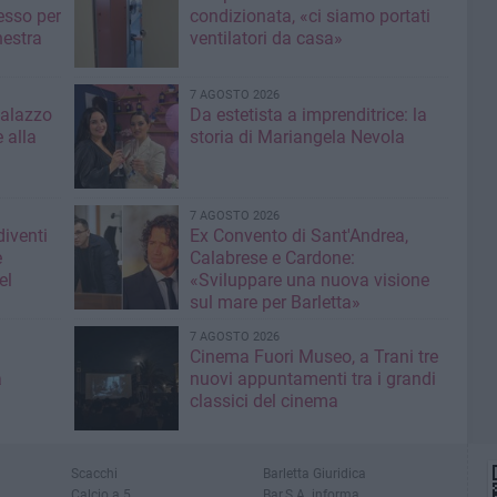
esso per
condizionata, «ci siamo portati
hestra
ventilatori da casa»
7 AGOSTO 2026
Palazzo
Da estetista a imprenditrice: la
 alla
storia di Mariangela Nevola
7 AGOSTO 2026
diventi
Ex Convento di Sant'Andrea,
e
Calabrese e Cardone:
el
«Sviluppare una nuova visione
sul mare per Barletta»
7 AGOSTO 2026
Cinema Fuori Museo, a Trani tre
a
nuovi appuntamenti tra i grandi
classici del cinema
Scacchi
Barletta Giuridica
Calcio a 5
Bar.S.A. informa