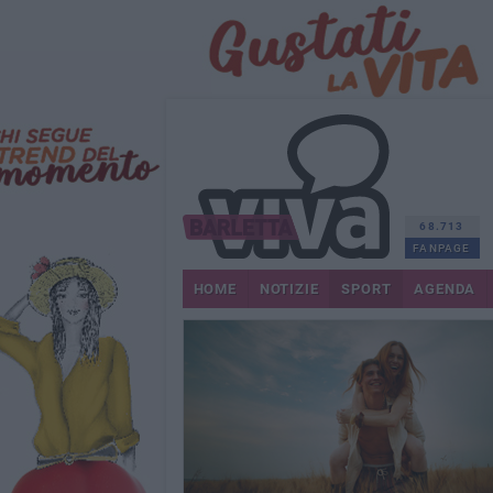
68.713
FANPAGE
HOME
NOTIZIE
SPORT
AGENDA