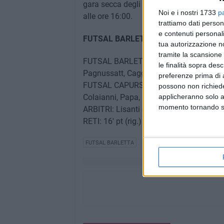
gara secca degli ottavi di finale che verr
Noi e i nostri 1733
p
alle ore 16:00.
trattiamo dati person
e contenuti personali
FUTSAL BARLETTA-FUTSAL CAPURSO
tua autorizzazione no
tramite la scansione 
FUTSAL BARLETTA: Mastrorilli, Fiorentino
le finalità sopra des
Pagnussatt, Caggia, Achille. All. Ferraz
preferenze prima di 
FUTSAL CAPURSO: Frisone, Diprizio, De
possono non richieder
applicheranno solo a
Colaianni, Papa, Pavone, Ritorno. All. Sq
momento tornando su 
ARBITRI: Lisanti di Matera e Lamanuzzi 
RETI: 16' pt (rig.) Pagnussatt, 8' st Pavo
FUTSAL BARLETTA