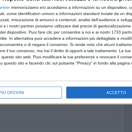
à disputata, al PalaDisfida, oggi - martedi 14 febbraio -
artner
memorizziamo e/o accediamo a informazioni su un dispositivo, c
ali, come identificatori univoci e informazioni standard inviate da un di
zzati, misurazione di annunci e contenuti, analisi dell'audience e svilupp
 2-2
i e i nostri partner possiamo utilizzare dati precisi di geolocalizzazione 
del dispositivo. Puoi fare clic per consentire a noi e ai nostri 1733 partn
, Bruno, Otero, Laporta, Iodice, Medina, Garcia, Scardua,
critte. In alternativa puoi accedere a informazioni più dettagliate e modif
zano
acconsentire o di negare il consenso.
Si rende noto che alcuni trattamen
 Mola, Zerbini, Dammacco, Bove, Sabato, Squeo,
e il tuo consenso, ma hai il diritto di opporti a tale trattamento. Le tue
 questo sito web. Puoi modificare le tue preferenze o revocare il conse
uillace
questo sito e facendo clic sul pulsante "Privacy" in fondo alla pagina
di Molfetta
ne, 15' st Garcia, 16' st Sabato
PIÙ OPZIONI
ACCETTO