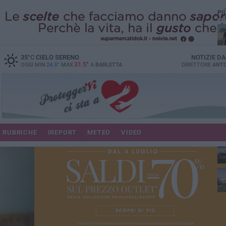
PI
35
°C
CIELO SERENO
NOTIZIE D
31.5°
OGGI MIN
24.5°
MAX
A
BARLETTA
DIRETTORE
ANTO
RUBRICHE
IREPORT
METEO
VIDEO