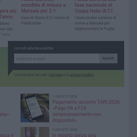
sconfitta di misura a
fase nazionale di
gara più
Marsala per 2-1
Coppa Italia di C1
l'anno
Gara di ritorno il 21 marzo al
I biancorossi saranno di
PalaDisfida
scena a Marsala per
ebbero
rappresentare la Puglia
sso alla
Italia
Iscriviti alla Newsletter
Iscriviti
Iscrivendoti accetti i
termini
e la
privacy policy
7 AGOSTO 2026
Pagamento acconto TARI 2026,
«Pago PA e F24
nata»
temporaneamente non
disponibili»
7 AGOSTO 2026
usica e
In reparto senza aria